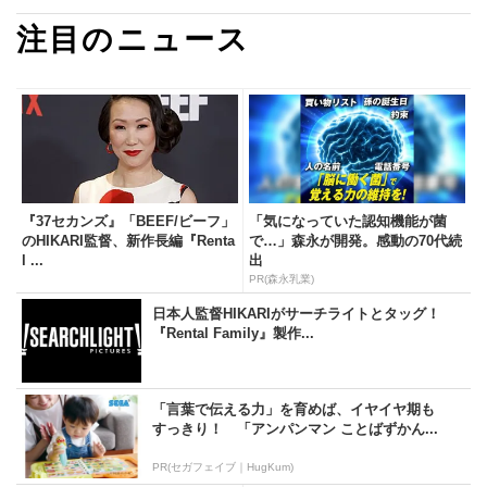
注目のニュース
『37セカンズ』「BEEF/ビーフ」
「気になっていた認知機能が菌
のHIKARI監督、新作長編『Renta
で…」森永が開発。感動の70代続
l ...
出
PR(森永乳業)
日本人監督HIKARIがサーチライトとタッグ！
『Rental Family』製作...
「言葉で伝える力」を育めば、イヤイヤ期も
すっきり！ 「アンパンマン ことばずかん...
PR(セガフェイブ｜HugKum)