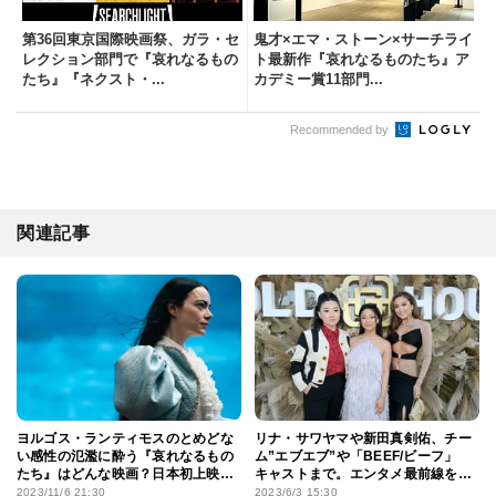
第36回東京国際映画祭、ガラ・セ
鬼才×エマ・ストーン×サーチライ
レクション部門で『哀れなるもの
ト最新作『哀れなるものたち』ア
たち』『ネクスト・...
カデミー賞11部門...
Recommended by
関連記事
ヨルゴス・ランティモスのとめどな
リナ・サワヤマや新田真剣佑、チー
い感性の氾濫に酔う『哀れなるもの
ム”エブエブ”や「BEEF/ビーフ」
たち』はどんな映画？日本初上映レ
キャストまで。エンタメ最前線を走
ビュー
るアジア人を一挙に紹介
2023/11/6 21:30
2023/6/3 15:30