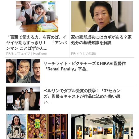
「言葉で伝える力」を育めば、イ
家の売却成功にはカギがある？家
ヤイヤ期もすっきり！ 「アンパ
処分の基礎知識を解説
ンマン ことばずかん...
PR(セガフェイブ｜HugKum)
PR(くらしの話題)
サーチライト・ピクチャーズ＆HIKARI監督作
『Rental Family』平岳...
ベルリンでダブル受賞の快挙！『37セカン
ズ』監督＆キャストが作品に込めた熱い想
い...