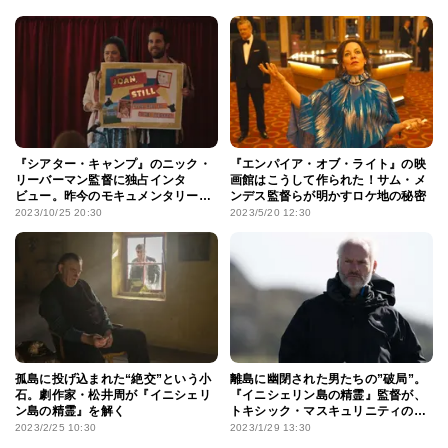
『シアター・キャンプ』のニック・
『エンパイア・オブ・ライト』の映
リーバーマン監督に独占インタ
画館はこうして作られた！サム・メ
ビュー。昨今のモキュメンタリー
ンデス監督らが明かすロケ地の秘密
ブームの理由とは？
2023/10/25 20:30
2023/5/20 12:30
孤島に投げ込まれた“絶交”という小
離島に幽閉された男たちの”破局”。
石。劇作家・松井周が『イニシェリ
『イニシェリン島の精霊』監督が、
ン島の精霊』を解く
トキシック・マスキュリニティの本
質を探る
2023/2/25 10:30
2023/1/29 13:30