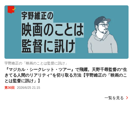
宇野維正の「映画のことは監督に訊け」
『マジカル・シークレット・ツアー』で飛躍。天野千尋監督の“生
きてる人間のリアリティ”を切り取る方法【宇野維正の「映画のこ
とは監督に訊け」】
第30回
2026/6/25 21:15
一覧を見る