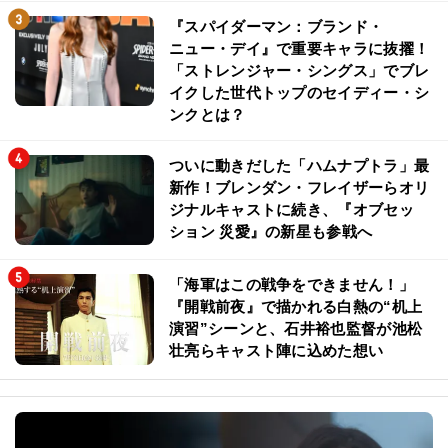
『スパイダーマン：ブランド・
ニュー・デイ』で重要キャラに抜擢！
「ストレンジャー・シングス」でブレ
イクした世代トップのセイディー・シ
ンクとは？
ついに動きだした「ハムナプトラ」最
新作！ブレンダン・フレイザーらオリ
ジナルキャストに続き、『オブセッ
ション 災愛』の新星も参戦へ
「海軍はこの戦争をできません！」
『開戦前夜』で描かれる白熱の“机上
演習”シーンと、石井裕也監督が池松
壮亮らキャスト陣に込めた想い