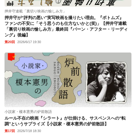
押井守連載「裏切り映画の愉しみ方」
押井守が“評判の悪い”実写映画を撮りたい理由。『ボトムズ』
ファンの不安に「そう思うのも仕方ないかと(笑)」【押井守連載
「裏切り映画の愉しみ方」最終回『バーン・アフター・リーディ
ング』後編】
第20回
2026/6/17 19:30
小説家・榎本憲男の炉前散語
ルール不在の映画『シラート』が仕掛ける、サスペンスへの“転
調”というサプライズ【小説家・榎本憲男の炉前散語】
第17回
2026/7/18 18:30