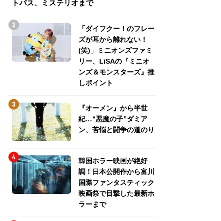
トパス、ミステリオまで
トパス、ミステリ
「ダイフクー！のフレー
ズが耳から離れない！
(笑)」ミニオンズファミ
リー、LiSAの『ミニオ
ンズ＆モンスターズ』推
しポイント
『オーメン』から半世
紀…“悪魔の子”ダミア
ン、苦悩と闘争の道のり
韓国ホラー映画が絶好
調！日本公開作から富川
国際ファンタスティック
映画祭で目撃した最新ホ
ラーまで