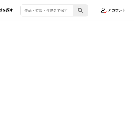
館を探す
アカウント
リスとテレスのまぼろし工場』中島みゆきの主題歌入り本予告