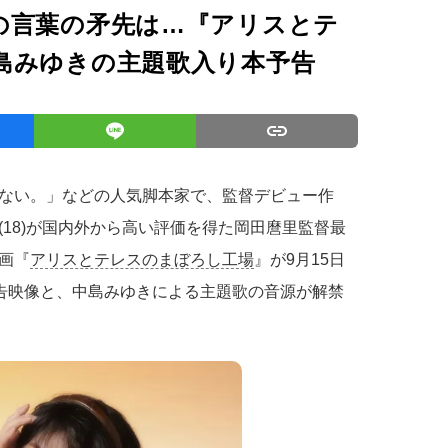
の言葉の矛先は…『アリスとテ
島みゆきの主題歌入り本予告
ない。」などの人気脚本家で、監督デビュー作
18)が国内外から高い評価を得た岡田麿里監督最
画『
アリスとテレスのまぼろし工場
』が9月15日
予告映像と、中島みゆきによる主題歌の音源が解禁