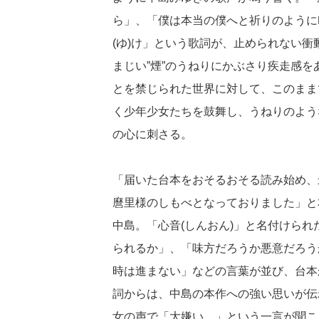
ら」、「僕は本当の僕へと祈りのように
(ゆ)け」という歌詞が、止められない
まじい”煙”のうねりにかぶさり疾走感
とを禁じられた世界に対して、このまま
く少年少女たちを鼓舞し、うねりのよう
の心に刺さる。
「届いた台本をおそるおそる読み始め、
麿里様のしもべとなっておりました」と
中島。「心音(しんおん)」と名付けら
られるか」、「味方だろうか悪意だろう
時は進まない」などの言葉が並び、台本
詞からは、中島の本作への強い思いが伝
女の声で「大嫌い…」という一言が聞こ