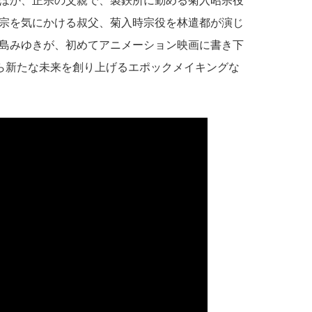
ほか、正宗の父親で、製鉄所に勤める菊入昭宗役
宗を気にかける叔父、菊入時宗役を林遣都が演じ
島みゆきが、初めてアニメーション映画に書き下
から新たな未来を創り上げるエポックメイキングな