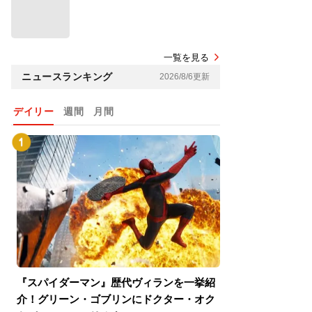
一覧を見る
ニュースランキング
2026/8/6更新
デイリー
週間
月間
『スパイダーマン』歴代ヴィランを一挙紹
『スパイダーマン
介！グリーン・ゴブリンにドクター・オク
介！グリーン・ゴ