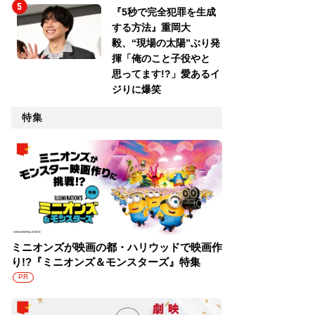
『5秒で完全犯罪を生成
する方法』重岡大
毅、“現場の太陽”ぶり発
揮「俺のこと子役やと
思ってます!?」愛あるイ
ジりに爆笑
特集
ミニオンズが映画の都・ハリウッドで映画作
り!?『ミニオンズ＆モンスターズ』特集
PR