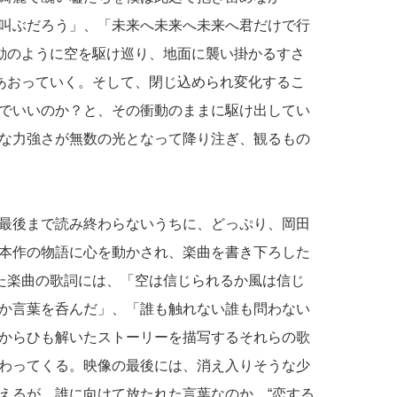
叫ぶだろう」、「未来へ未来へ未来へ君だけで行
衝動のように空を駆け巡り、地面に襲い掛かるすさ
をあおっていく。そして、閉じ込められ変化するこ
でいいのか？と、その衝動のままに駆け出してい
な力強さが無数の光となって降り注ぎ、観るもの
最後まで読み終わらないうちに、どっぷり、岡田
本作の物語に心を動かされ、楽曲を書き下ろした
れた楽曲の歌詞には、「空は信じられるか風は信じ
か言葉を呑んだ」、「誰も触れない誰も問わない
からひも解いたストーリーを描写するそれらの歌
わってくる。映像の最後には、消え入りそうな少
えるが、誰に向けて放たれた言葉なのか、“恋する