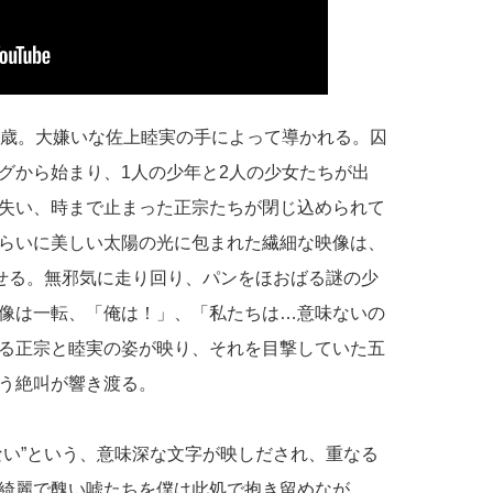
4歳。大嫌いな佐上睦実の手によって導かれる。囚
グから始まり、1人の少年と2人の少女たちが出
失い、時まで止まった正宗たちが閉じ込められて
らいに美しい太陽の光に包まれた繊細な映像は、
させる。無邪気に走り回り、パンをほおばる謎の少
像は一転、「俺は！」、「私たちは…意味ないの
る正宗と睦実の姿が映り、それを目撃していた五
う絶叫が響き渡る。
ない”という、意味深な文字が映しだされ、重なる
綺麗で醜い嘘たちを僕は此処で抱き留めなが