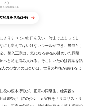
ん)」
c]新見伏製鐵保存会
の写真を見る(2件)
によりすべての出口を失い、時まで止まってし
なにも変えてはいけないルールができ、鬱屈とし
人公、菊入正宗は、気になる存在の謎めいた同級
炉へと足を踏み入れる。そこにいたのは言葉を話
2人の少女との出会いは、世界の均衡が崩れるは
仁役の榎木淳弥が、正宗の同級生、睦実役を
役の上田麗奈が、謎の少女、五実役を「リコリス・リ