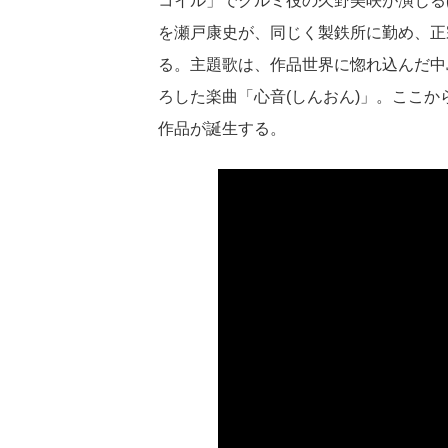
コイル」でクルミ役の久野美咲が演じる
を瀬戸康史が、同じく製鉄所に勤め、正
る。主題歌は、作品世界に惚れ込んだ中
ろした楽曲「心音(しんおん)」。ここ
作品が誕生する。