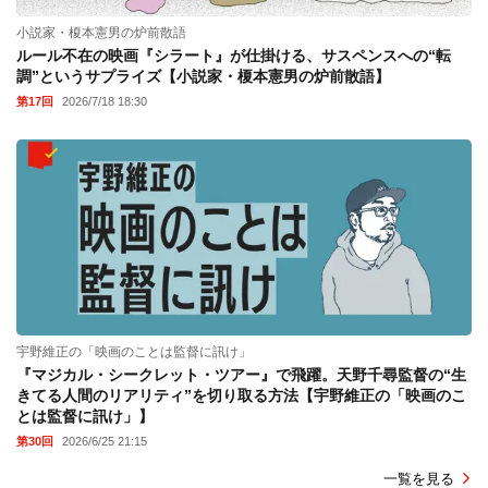
小説家・榎本憲男の炉前散語
ルール不在の映画『シラート』が仕掛ける、サスペンスへの“転
調”というサプライズ【小説家・榎本憲男の炉前散語】
第17回
2026/7/18 18:30
宇野維正の「映画のことは監督に訊け」
『マジカル・シークレット・ツアー』で飛躍。天野千尋監督の“生
きてる人間のリアリティ”を切り取る方法【宇野維正の「映画のこ
とは監督に訊け」】
第30回
2026/6/25 21:15
一覧を見る