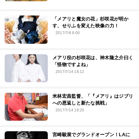
「メアリと魔女の花」杉咲花が明か
す、せりふを変えた映像の力！
2017/7/8 9:00
メアリ役の杉咲花は、神木隆之介曰く
「怪物ですよね」
2017/7/14 18:12
米林宏昌監督、「『メアリ』はジブリ
への恩返しと新たな挑戦」
2017/7/14 18:20
宮崎駿展でグランドオープン！LAに