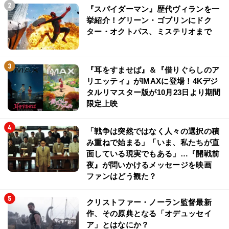
『スパイダーマン』歴代ヴィランを一
挙紹介！グリーン・ゴブリンにドク
ター・オクトパス、ミステリオまで
『耳をすませば』＆『借りぐらしのア
リエッティ』がIMAXに登場！4Kデジ
タルリマスター版が10月23日より期間
限定上映
「戦争は突然ではなく人々の選択の積
み重ねで始まる」「いま、私たちが直
面している現実でもある」…『開戦前
夜』が問いかけるメッセージを映画
ファンはどう観た？
クリストファー・ノーラン監督最新
作、その原典となる「オデュッセイ
ア」とはなにか？