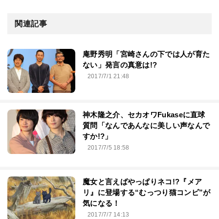
関連記事
庵野秀明「宮崎さんの下では人が育た
ない」発言の真意は!?
2017/7/1 21:48
神木隆之介、セカオワFukaseに直球
質問「なんであんなに美しい声なんで
すか!?」
2017/7/5 18:58
魔女と言えばやっぱりネコ!?『メア
リ』に登場する“むっつり猫コンビ”が
気になる！
2017/7/7 14:13