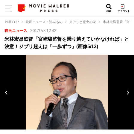
検索
アカウント
映画TOP
映画ニュース・読みもの
メアリと魔女の花
米林宏昌監督「宮崎
映画ニュース
2017/7/8 12:42
米林宏昌監督「宮崎駿監督を乗り越えていかなければ」と
決意！ジブリ超えは「一歩ずつ」(画像5/13)