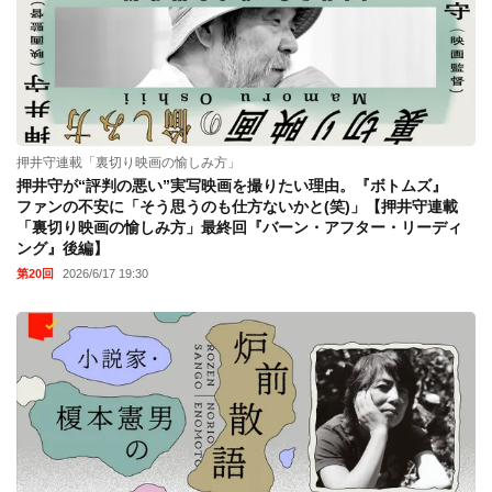
押井守連載「裏切り映画の愉しみ方」
押井守が“評判の悪い”実写映画を撮りたい理由。『ボトムズ』
ファンの不安に「そう思うのも仕方ないかと(笑)」【押井守連載
「裏切り映画の愉しみ方」最終回『バーン・アフター・リーディ
ング』後編】
第20回
2026/6/17 19:30