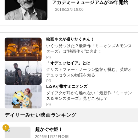
アカデミーミュージアムが19年開館
2018/12/6 18:00
映画ネタが盛りだくさん！
いくつ見つけた？最新作『ミニオンズ＆モンス
ターズ』は“映画作り”に奔走！
PR
「オデュッセイア」とは
クリストファー・ノーラン監督が挑む、英雄オ
デュッセウスの物語を知る！
PR
LiSAが推すミニオンズ
ダイフクが耳から離れない！最新作『ミニオン
ズ＆モンスターズ』見どころは？
PR
デイリーみたい映画ランキング
超かぐや姫！
2026年1月22日公開