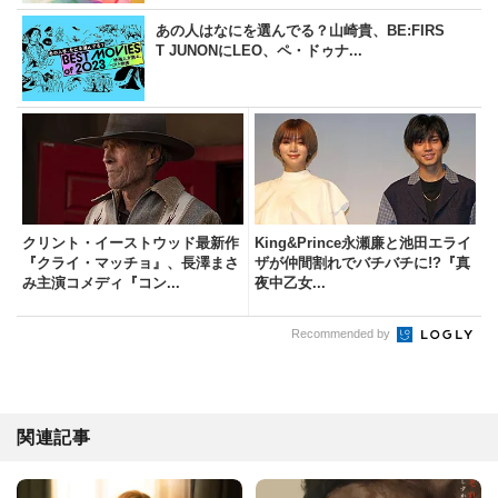
あの人はなにを選んでる？山崎貴、BE:FIRS
T JUNONにLEO、ペ・ドゥナ...
クリント・イーストウッド最新作
King&Prince永瀬廉と池田エライ
『クライ・マッチョ』、長澤まさ
ザが仲間割れでバチバチに!?『真
み主演コメディ『コン...
夜中乙女...
Recommended by
関連記事