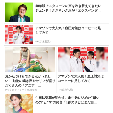
40年以上スタローンの声を吹き替えてきたレ
ジェンド！ささきいさおが「エクスペンダ...
アマゾンで大人気！血圧対策はコーヒーに足
してみて
PR(森永乳業)
おかたづけもできる点がうれし
アマゾンで大人気！血圧対策は
い！ 動物の鳴き声やセリフが盛り
コーヒーに足してみて
だくさんの「アニア ...
PR(タカラトミー｜Hugkum)
PR(森永乳業)
生田絵梨花が明かす、劇中歌に込めた“願い
の力”と“N”の発音「1番のサビはまだ自...