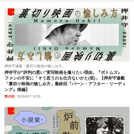
押井守連載「裏切り映画の愉しみ方」
押井守が“評判の悪い”実写映画を撮りたい理由。『ボトムズ』
ファンの不安に「そう思うのも仕方ないかと(笑)」【押井守連載
「裏切り映画の愉しみ方」最終回『バーン・アフター・リーディ
ング』後編】
第20回
2026/6/17 19:30