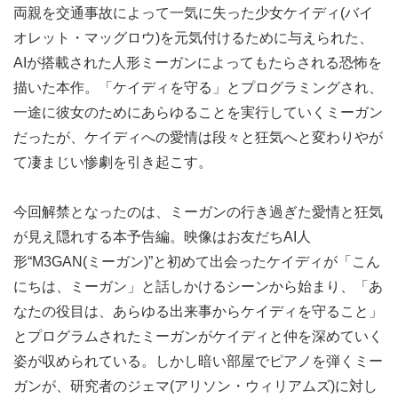
両親を交通事故によって一気に失った少女ケイディ(バイ
オレット・マッグロウ)を元気付けるために与えられた、
AIが搭載された人形ミーガンによってもたらされる恐怖を
描いた本作。「ケイディを守る」とプログラミングされ、
一途に彼女のためにあらゆることを実行していくミーガン
だったが、ケイディへの愛情は段々と狂気へと変わりやが
て凄まじい惨劇を引き起こす。
今回解禁となったのは、ミーガンの行き過ぎた愛情と狂気
が見え隠れする本予告編。映像はお友だちAI人
形“M3GAN(ミーガン)”と初めて出会ったケイディが「こん
にちは、ミーガン」と話しかけるシーンから始まり、「あ
なたの役目は、あらゆる出来事からケイディを守ること」
とプログラムされたミーガンがケイディと仲を深めていく
姿が収められている。しかし暗い部屋でピアノを弾くミー
ガンが、研究者のジェマ(アリソン・ウィリアムズ)に対し