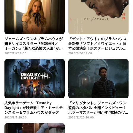
ジェームズ・ワン＆ブラムハウスが
『ゲット・アウト』のブラムハウス
贈るサイコスリラー『M3GAN／
最新作『ソフト／クワイエット』日
ミーガン』“新たな恐怖の人形”が爆
本公開決定！ポスタービジュアルも
誕する特報映像到着
公開に
2022/11/2 8:00
2023/3/20 11:00
人気ホラーゲーム「Dead by
『マリグナント』ジェームズ・ワン
Daylight」が映画化！アトミックモ
監督のネタバレ全開インタビュー！
ンスター＆ブラムハウスがタッグ
ホラーマスターが明かす“究極のヴィ
ラン”とは
2023/3/4 20:00
2021/11/20 20:00