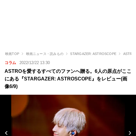
映画TOP
映画ニュース・読みもの
STARGAZER: ASTROSCOPE
ASTR
コラム
2022/12/22 13:30
ASTROを愛するすべてのファンへ贈る。6人の原点がここ
にある『STARGAZER: ASTROSCOPE』をレビュー(画
像6/9)