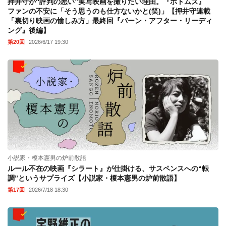
押井守が“評判の悪い”実写映画を撮りたい理由。『ボトムズ』
ファンの不安に「そう思うのも仕方ないかと(笑)」【押井守連載
「裏切り映画の愉しみ方」最終回『バーン・アフター・リーディ
ング』後編】
第20回
2026/6/17 19:30
小説家・榎本憲男の炉前散語
ルール不在の映画『シラート』が仕掛ける、サスペンスへの“転
調”というサプライズ【小説家・榎本憲男の炉前散語】
第17回
2026/7/18 18:30