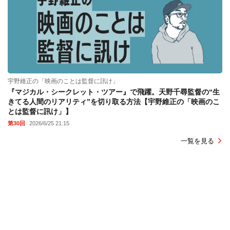
宇野維正の「映画のことは監督に訊け」
『マジカル・シークレット・ツアー』で飛躍。天野千尋監督の“生
きてる人間のリアリティ”を切り取る方法【宇野維正の「映画のこ
とは監督に訊け」】
第30回
2026/6/25 21:15
一覧を見る