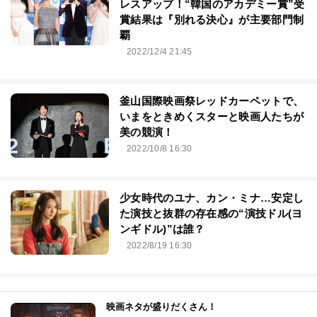
レスアップ！“韓国のアカデミー賞”受
賞結果は『別れる決心』が主要部門制
覇
2022/12/4 21:45
釜山国際映画祭レッドカーペットで、
いまをときめくスターと映画人たちが
美の競演！
2022/10/8 16:30
少女時代のユナ、カン・ミナ…安定し
た演技と抜群の存在感の“演技ドル(ヨ
ンギドル)”は誰？
2022/8/19 16:30
映画ネタが盛りだくさん！