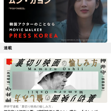
連載
押井守連載「裏切り映画の愉しみ方」