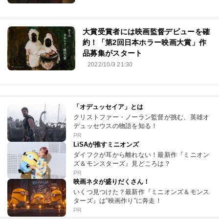
大賞受賞者には映画監督デビューを確
約！「第2回日本ホラー映画大賞」作
品募集がスタート
2022/10/3 21:30
「オデュッセイア」とは
クリストファー・ノーラン監督が挑む、英雄オ
デュッセウスの物語を知る！
PR
LiSAが推すミニオンズ
ダイフクが耳から離れない！最新作『ミニオン
ズ＆モンスターズ』見どころは？
PR
映画ネタが盛りだくさん！
いくつ見つけた？最新作『ミニオンズ＆モンス
ターズ』は“映画作り”に奔走！
PR