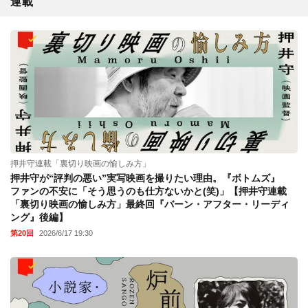
連載
押井守連載「裏切り映画の愉しみ方」
押井守が“評判の悪い”実写映画を撮りたい理由。『ボトムズ』
ファンの不安に「そう思うのも仕方ないかと(笑)」【押井守連載
「裏切り映画の愉しみ方」最終回『バーン・アフター・リーディ
ング』後編】
第20回
2026/6/17 19:30