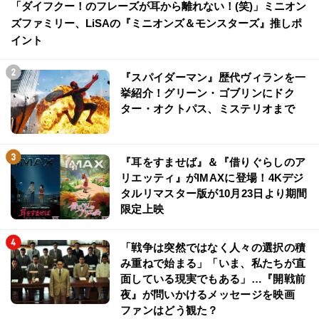
「ダイフクー！のフレーズが耳から離れない！(笑)」ミニオン
ズファミリー、LiSAの『ミニオンズ＆モンスターズ』推しポ
イント
『スパイダーマン』歴代ヴィランを一
挙紹介！グリーン・ゴブリンにドク
ター・オクトパス、ミステリオまで
『耳をすませば』＆『借りぐらしのア
リエッティ』がIMAXに登場！4Kデジ
タルリマスター版が10月23日より期間
限定上映
「戦争は突然ではなく人々の選択の積
み重ねで始まる」「いま、私たちが直
面している現実でもある」…『開戦前
夜』が問いかけるメッセージを映画
ファンはどう観た？