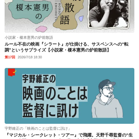
小説家・榎本憲男の炉前散語
ルール不在の映画『シラート』が仕掛ける、サスペンスへの“転
調”というサプライズ【小説家・榎本憲男の炉前散語】
第17回
2026/7/18 18:30
宇野維正の「映画のことは監督に訊け」
『マジカル・シークレット・ツアー』で飛躍。天野千尋監督の“生