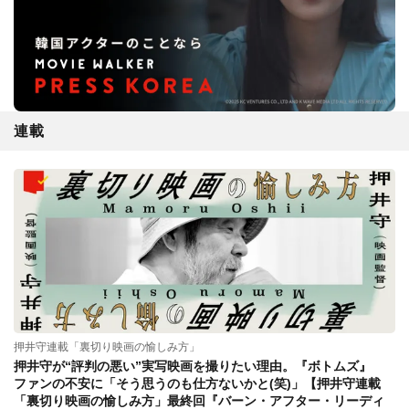
連載
押井守連載「裏切り映画の愉しみ方」
押井守が“評判の悪い”実写映画を撮りたい理由。『ボトムズ』
ファンの不安に「そう思うのも仕方ないかと(笑)」【押井守連載
「裏切り映画の愉しみ方」最終回『バーン・アフター・リーディ