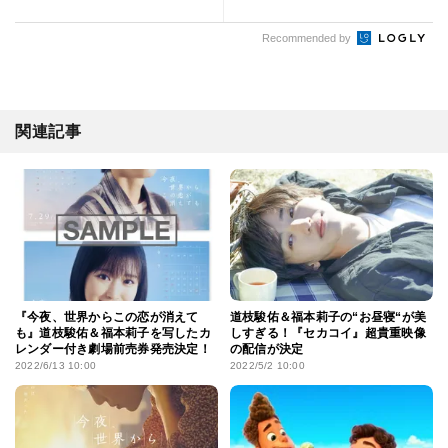
Recommended by
関連記事
『今夜、世界からこの恋が消えて
道枝駿佑＆福本莉子の“お昼寝“が美
も』道枝駿佑＆福本莉子を写したカ
しすぎる！『セカコイ』超貴重映像
レンダー付き劇場前売券発売決定！
の配信が決定
2022/6/13 10:00
2022/5/2 10:00