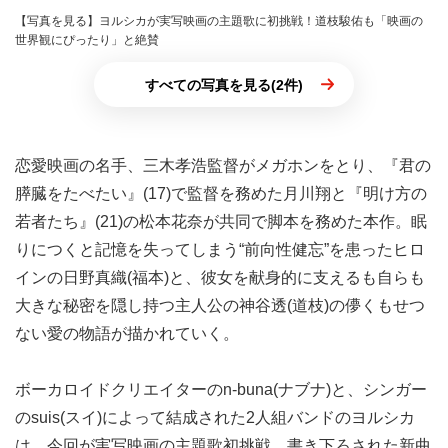
【写真を見る】ヨルシカが実写映画の主題歌に初挑戦！道枝駿佑も「映画の
世界観にぴったり」と絶賛
すべての写真を見る(2件)
恋愛映画の名手、三木孝浩監督がメガホンをとり、『君の
膵臓をたべたい』(17)で監督を務めた月川翔と『明け方の
若者たち』(21)の松本花奈が共同で脚本を務めた本作。眠
りにつくと記憶を失ってしまう“前向性健忘”を患ったヒロ
インの日野真織(福本)と、彼女を献身的に支えるも自らも
大きな秘密を隠し持つ主人公の神谷透(道枝)の儚くもせつ
ない愛の物語が描かれていく。
ボーカロイドクリエイターのn-buna(ナブナ)と、シンガー
のsuis(スイ)によって結成された2人組バンドのヨルシカ
は、今回が実写映画の主題歌初挑戦。書き下ろされた新曲