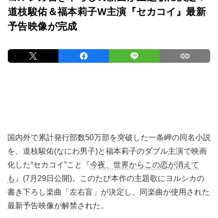
道枝駿佑＆福本莉子W主演『セカコイ』最新
予告映像が完成
国内外で累計発行部数50万部を突破した一条岬の同名小説
を、道枝駿佑(なにわ男子)と福本莉子のダブル主演で映画
化した“セカコイ”こと『
今夜、世界からこの恋が消えて
も
』(7月29日公開)。このたび本作の主題歌にヨルシカの
書き下ろし楽曲「左右盲」が決定し、同楽曲が使用された
最新予告映像が解禁された。