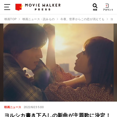
検索
アカウント
映画TOP
映画ニュース・読みもの
今夜、世界からこの恋が消えても
ヨル
映画ニュース
2022/6/23 5:00
ヨルシカ書き下ろしの新曲が主題歌に決定！