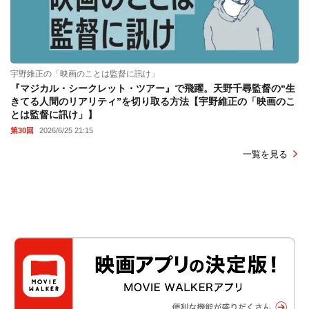
宇野維正の「映画のことは監督に訊け」
『マジカル・シークレット・ツアー』で飛躍。天野千尋監督の“生
きてる人間のリアリティ”を切り取る方法【宇野維正の「映画のこ
とは監督に訊け」】
第30回
2026/6/25 21:15
一覧を見る