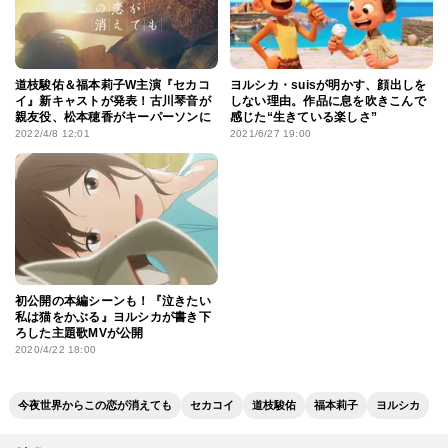
道枝駿佑＆福本莉子W主演『セカコ
ヨルシカ・suisが明かす、顔出しを
イ』新キャストが発表！古川琴音が
しない理由。作品に息を吹きこんで
親友役、松本穂香がキーパーソンに
感じた“生きている楽しさ”
2022/4/8 12:01
2021/6/27 19:00
初公開の本編シーンも！『泣きたい
私は猫をかぶる』ヨルシカが書き下
ろした主題歌MVが公開
2020/4/22 18:00
今夜世界からこの恋が消えても
セカコイ
道枝駿佑
福本莉子
ヨルシカ