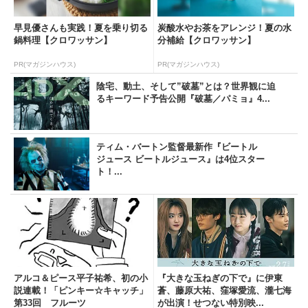
早見優さんも実践！夏を乗り切る
炭酸水やお茶をアレンジ！夏の水
鍋料理【クロワッサン】
分補給【クロワッサン】
PR(マガジンハウス)
PR(マガジンハウス)
陰宅、動土、そして”破墓”とは？世界観に迫
るキーワード予告公開『破墓／パミョ』4...
ティム・バートン監督最新作『ビートル
ジュース ビートルジュース』は4位スター
ト！...
アルコ＆ピース平子祐希、初の小
『大きな玉ねぎの下で』に伊東
説連載！「ピンキー☆キャッチ」
蒼、藤原大祐、窪塚愛流、瀧七海
第33回 フルーツ
が出演！せつない特別映...