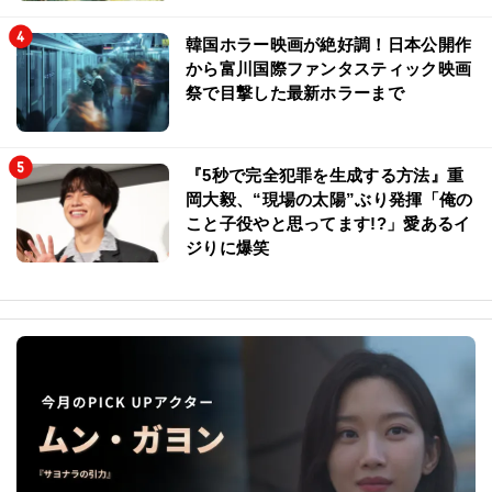
韓国ホラー映画が絶好調！日本公開作
から富川国際ファンタスティック映画
祭で目撃した最新ホラーまで
『5秒で完全犯罪を生成する方法』重
岡大毅、“現場の太陽”ぶり発揮「俺の
こと子役やと思ってます!?」愛あるイ
ジりに爆笑