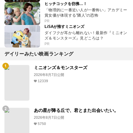
ヒッチコックを彷彿…！
「物理的に一番近い人が一番怖い」アカデミー
賞女優が体現する“隣人”の恐怖
PR
LiSAが推すミニオンズ
ダイフクが耳から離れない！最新作『ミニオン
ズ＆モンスターズ』見どころは？
PR
デイリーみたい映画ランキング
ミニオンズ＆モンスターズ
2026年8月7日公開
12339
あの星が降る丘で、君とまた出会いたい。
2026年8月7日公開
5750