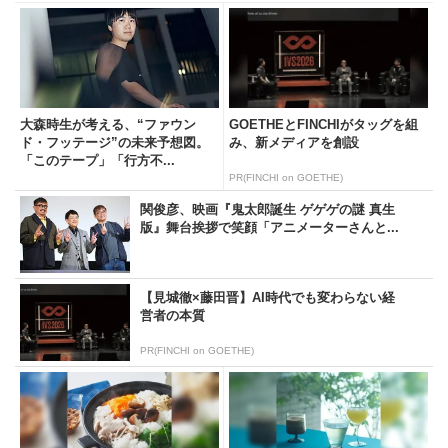
大森時生が考える、“ファウン
GOETHEとFINCHIがタッグを組
ド・フッテージ”の未来予想図。
み、新メディアを創設
「このテープ」「行方不...
PR(FINCHI on GOETHE)
関俊彦、映画『鬼太郎誕生 ゲゲゲの謎 真生
版』舞台挨拶で笑顔「アニメーターさんと...
【見城徹×藤田晋】AI時代でも変わらない経
営者の本質
PR(FINCHI on GOETHE)