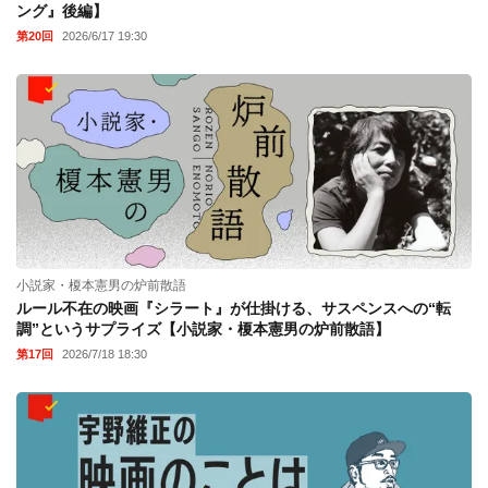
ング』後編】
第20回
2026/6/17 19:30
小説家・榎本憲男の炉前散語
ルール不在の映画『シラート』が仕掛ける、サスペンスへの“転
調”というサプライズ【小説家・榎本憲男の炉前散語】
第17回
2026/7/18 18:30