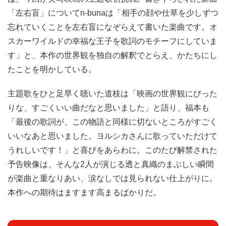
「左右盲」についてn-bunaは「相手の顔や仕草を少しずつ
忘れていくことを左右盲になぞらえて書いた楽曲です。オ
スカーワイルドの幸福な王子を歌詞のモチーフにしていま
す」と、本作の世界観を独自の解釈でとらえ、かたちにし
たことを明かしている。
主題歌をひと足早く聴いた道枝は「映画の世界観にぴった
りな、すごくいい曲だなと思いました」と語り、福本も
「最後の歌詞が、この物語と同様に切ないところがすごく
いいなあと思いました。ヨルシカさんに歌っていただけて
うれしいです！」と喜びをあらわに。このたび解禁された
予告映像は、そんな2人が演じる透と真織のまぶしい瞬間
が楽曲と重なりあい、涙なしでは見られない仕上がりに。
本作への期待はますます高まるばかりだ。