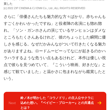
賞した
[c] 2022 ZIP CINEMA & CJ ENM Co., Ltd., ALL RIGHTS RESERVED
さらに「俳優さんたちも魅力的な方々ばかり。赤ちゃんも
すごくかわいかったですね」と役者陣の名演にも惚れ惚
れ。「ソン・ガンホさんの演じているサンヒョンはダメな
ところもたくさんあるけれど、彼のちょっとした瞬間に優
しさを感じる。なぜだかみんながついて行きたくなる魅力
がありますよね。ロードムービーってなにが起きるのかハ
ラハラするような危うい点もあるけれど、本作は優しい視
点で彼らを見つめていて、『こういう映画、好きだな』と
感じて観ていました」と温かさに包まれながら鑑賞したと
いう。
鈴ノ木が明かした「コウノドリ」の主人公サクラに
Next
込めた想い。『ベイビー・ブローカー』との共通点
とは？