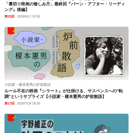
「裏切り映画の愉しみ方」最終回『バーン・アフター・リーディ
ング』後編】
第20回
2026/6/17 19:30
小説家・榎本憲男の炉前散語
ルール不在の映画『シラート』が仕掛ける、サスペンスへの“転
調”というサプライズ【小説家・榎本憲男の炉前散語】
第17回
2026/7/18 18:30