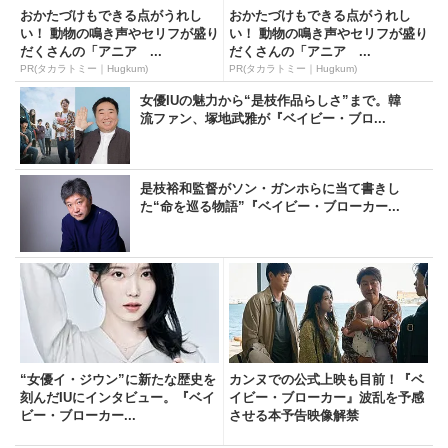
おかたづけもできる点がうれし
おかたづけもできる点がうれし
い！ 動物の鳴き声やセリフが盛り
い！ 動物の鳴き声やセリフが盛り
だくさんの「アニア ...
だくさんの「アニア ...
PR(タカラトミー｜Hugkum)
PR(タカラトミー｜Hugkum)
女優IUの魅力から“是枝作品らしさ”まで。韓
流ファン、塚地武雅が『ベイビー・ブロ...
是枝裕和監督がソン・ガンホらに当て書きし
た“命を巡る物語”『ベイビー・ブローカー...
“女優イ・ジウン”に新たな歴史を
カンヌでの公式上映も目前！『ベ
刻んだIUにインタビュー。『ベイ
イビー・ブローカー』波乱を予感
ビー・ブローカー...
させる本予告映像解禁