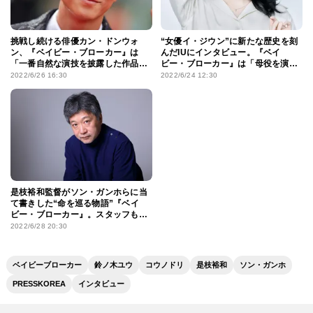
挑戦し続ける俳優カン・ドンウォ
“女優イ・ジウン”に新たな歴史を刻
ン、『ベイビー・ブローカー』は
んだIUにインタビュー。『ベイ
「一番自然な演技を披露した作品か
ビー・ブローカー』は「母役を演じ
も」IUとの“観覧車”名シーンの舞台
てみたいと思った時、運命的に出
2022/6/26 16:30
2022/6/24 12:30
裏も明かす
会った作品」
是枝裕和監督がソン・ガンホらに当
て書きした“命を巡る物語”『ベイ
ビー・ブローカー』。スタッフも韓
国最高峰な本作が生まれた舞台裏
2022/6/28 20:30
ベイビーブローカー
鈴ノ木ユウ
コウノドリ
是枝裕和
ソン・ガンホ
PRESSKOREA
インタビュー