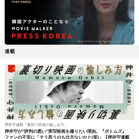
連載
押井守連載「裏切り映画の愉しみ方」
押井守が“評判の悪い”実写映画を撮りたい理由。『ボトムズ』
ファンの不安に「そう思うのも仕方ないかと(笑)」【押井守連載