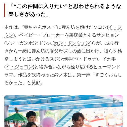
「“この仲間に入りたい”と思わせられるような
楽しさがあった」
本作は、“赤ちゃんポスト”に赤ん坊を預けたソヨン(
イ・ジ
ウン
)、ベイビー・ブローカーを裏稼業とするサンヒョン
(ソン・ガンホ)とドンス(
カン・ドンウォン
)らが、成り行
きから一緒に赤ん坊の養父母探しの旅に出かけ、彼らを検
挙しようと追いかけるスジン刑事(ぺ・ドゥナ)、イ刑事
(
イ・ジュヨン
)と絡み合いながら繰り広げるヒューマンド
ラマ。作品を観終わった鈴ノ木は、第一声「すごくおもし
ろかった」と笑顔。