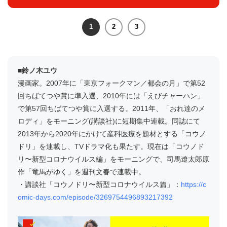
1
2
3
■鈴ノ木ユウ
漫画家。2007年に「東京フォークマン／都会の月」で第52
回ちばてつや賞に準入選、2010年には「えびチャーハン」
で第57回ちばてつや賞に入選する。2011年、「おれ達のメ
ロディ」をモーニング(講談社)に短期集中連載。同誌にて
2013年から2020年にかけて産科医療を題材とする「コウノ
ドリ」を連載し、TVドラマ化も果たす。現在は「コウノド
リ〜新型コロナウイルス編」をモーニングで、司馬遼太郎原
作「竜馬がゆく」を週刊文春で連載中。
・講談社「コウノドリ〜新型コロナウイルス篇」：
https://c
omic-days.com/episode/3269754496893217392