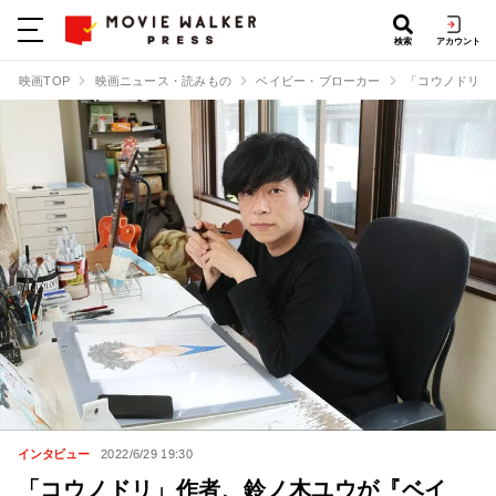
検索
アカウント
映画TOP
映画ニュース・読みもの
ベイビー・ブローカー
「コウノドリ」
インタビュー
2022/6/29 19:30
「コウノドリ」作者、鈴ノ木ユウが『ベイ