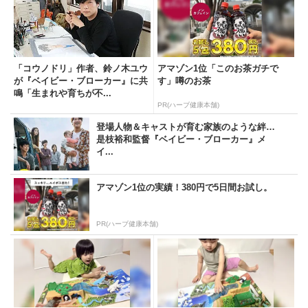
「コウノドリ」作者、鈴ノ木ユウ
アマゾン1位「このお茶ガチで
が『ベイビー・ブローカー』に共
す」噂のお茶
鳴「生まれや育ちが不...
PR(ハーブ健康本舗)
登場人物＆キャストが育む家族のような絆…
是枝裕和監督『ベイビー・ブローカー』メ
イ...
アマゾン1位の実績！380円で5日間お試し。
PR(ハーブ健康本舗)