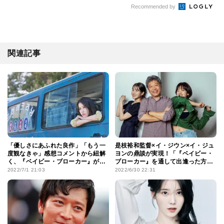
Recommended by
関連記事
「優しさにあふれた良作」「もう一
是枝裕和監督×イ・ジウン×イ・ジュ
度観なきゃ」感想コメントから紐解
ヨンの鼎談が実現！「『ベイビー・
く、『ベイビー・ブローカー』が支
ブローカー』を通して出逢った方た
持される理由
ちが大好き」
2022/7/1 21:03
2022/6/30 22:31