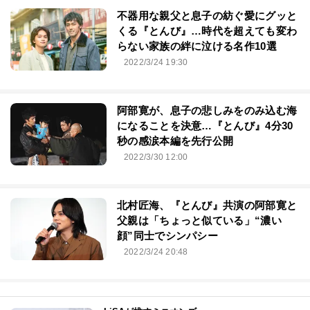
不器用な親父と息子の紡ぐ愛にグッと
くる『とんび』…時代を超えても変わ
らない家族の絆に泣ける名作10選
2022/3/24 19:30
阿部寛が、息子の悲しみをのみ込む海
になることを決意…『とんび』4分30
秒の感涙本編を先行公開
2022/3/30 12:00
北村匠海、『とんび』共演の阿部寛と
父親は「ちょっと似ている」“濃い
顔”同士でシンパシー
2022/3/24 20:48