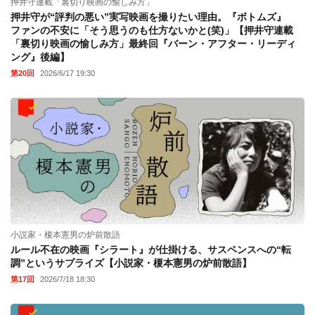
押井守連載「裏切り映画の愉しみ方」
押井守が“評判の悪い”実写映画を撮りたい理由。『ボトムズ』
ファンの不安に「そう思うのも仕方ないかと(笑)」【押井守連載
「裏切り映画の愉しみ方」最終回『バーン・アフター・リーディ
ング』後編】
第20回
2026/6/17 19:30
小説家・榎本憲男の炉前散語
ルール不在の映画『シラート』が仕掛ける、サスペンスへの“転
調”というサプライズ【小説家・榎本憲男の炉前散語】
第17回
2026/7/18 18:30