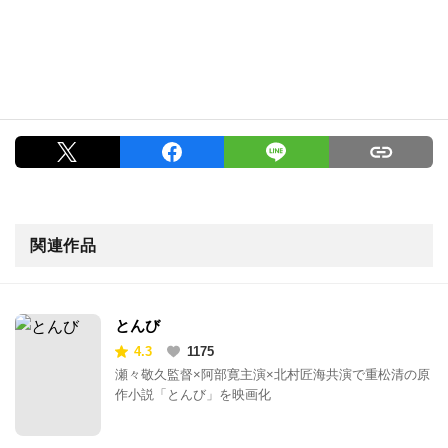
関連作品
とんび
4.3
1175
瀬々敬久監督×阿部寛主演×北村匠海共演で重松清の原
作小説「とんび」を映画化