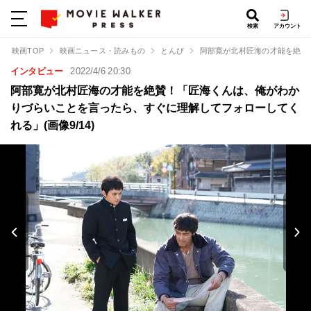
検索
アカウント
映画TOP
映画ニュース・読みもの
とんび
阿部寛が北村匠海の才能を絶賛
インタビュー
2022/4/6 20:30
阿部寛が北村匠海の才能を絶賛！「匠海くんは、俺がわか
りづらいことを言ったら、すぐに理解してフォローしてく
れる」(画像9/14)