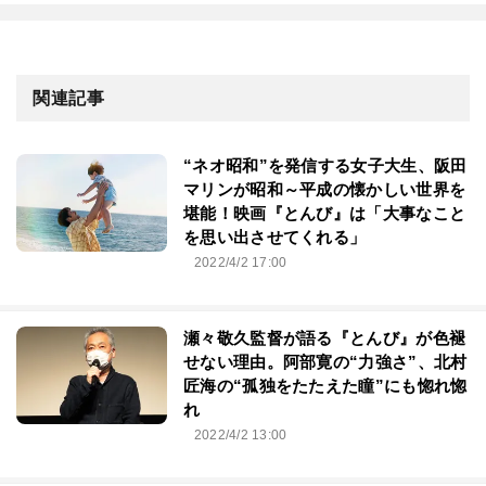
関連記事
“ネオ昭和”を発信する女子大生、阪田
マリンが昭和～平成の懐かしい世界を
堪能！映画『とんび』は「大事なこと
を思い出させてくれる」
2022/4/2 17:00
瀬々敬久監督が語る『とんび』が色褪
せない理由。阿部寛の“力強さ”、北村
匠海の“孤独をたたえた瞳”にも惚れ惚
れ
2022/4/2 13:00