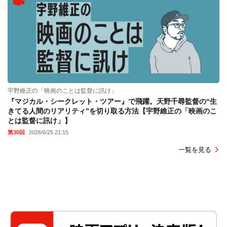
宇野維正の「映画のことは監督に訊け」
『マジカル・シークレット・ツアー』で飛躍。天野千尋監督の“生
きてる人間のリアリティ”を切り取る方法【宇野維正の「映画のこ
とは監督に訊け」】
第30回
2026/6/25 21:15
一覧を見る