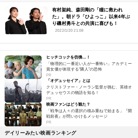
有村架純、森田剛の「瞳に救われ
た」。朝ドラ「ひよっこ」以来4年ぶ
り磯村勇斗との共演に喜びも！
2022/1/20 21:08
ヒッチコックを彷彿…！
「物理的に一番近い人が一番怖い」アカデミー
賞女優が体現する“隣人”の恐怖
PR
「オデュッセイア」とは
クリストファー・ノーラン監督が挑む、英雄オ
デュッセウスの物語を知る！
PR
映画ファンはどう観た？
「戦争は人々の選択の積み重ねで始まる」『開
戦前夜』が問いかけるメッセージ
PR
デイリーみたい映画ランキング