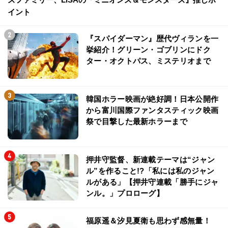
イント
『スパイダーマン』歴代ヴィランを一
挙紹介！グリーン・ゴブリンにドク
ター・オクトパス、ミステリオまで
韓国ホラー映画が絶好調！日本公開作
から富川国際ファンタスティック映画
祭で目撃した最新ホラーまで
押井守監督、新連載テーマは“ジャン
ル”を作ること!?「私には私のジャン
ルがある」【押井守連載「勝手にジャ
ンル。」プロローグ】
福原遥＆汐見夏衛も思わず感無量！