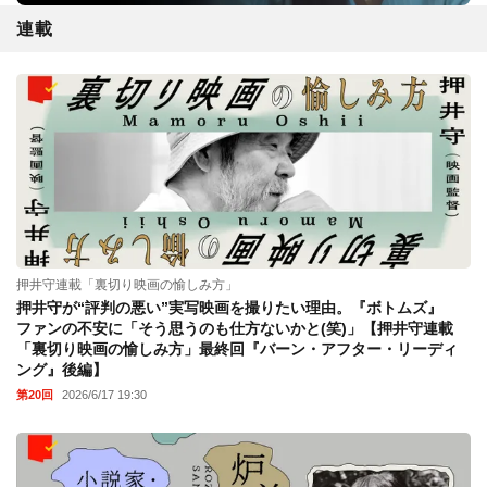
連載
押井守連載「裏切り映画の愉しみ方」
押井守が“評判の悪い”実写映画を撮りたい理由。『ボトムズ』
ファンの不安に「そう思うのも仕方ないかと(笑)」【押井守連載
「裏切り映画の愉しみ方」最終回『バーン・アフター・リーディ
ング』後編】
第20回
2026/6/17 19:30