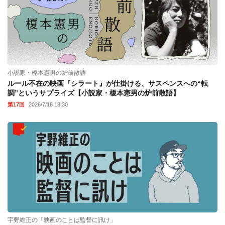
小説家・榎本憲男の炉前散語
ルール不在の映画『シラート』が仕掛ける、サスペンスへの“転
調”というサプライズ【小説家・榎本憲男の炉前散語】
第17回
2026/7/18 18:30
宇野維正の「映画のことは監督に訊け」