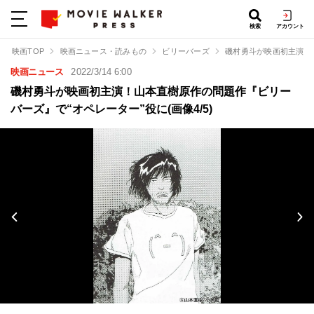
検索
アカウント
映画TOP
映画ニュース・読みもの
ビリーバーズ
磯村勇斗が映画初主演！
映画ニュース
2022/3/14 6:00
磯村勇斗が映画初主演！山本直樹原作の問題作『ビリー
バーズ』で“オペレーター”役に(画像4/5)