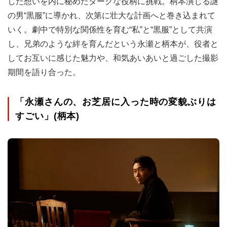
した想いを内に秘めたダークな役柄に挑戦。柄本演じる謎
の男“黒服”に導かれ、次第に壮大な計画へと巻き込まれて
いく。劇中で特別な関係性を育む“私”と“黒服”として共演
し、兄弟のような絆を育んだという永瀬と柄本が、役者と
してお互いに感じた魅力や、和気あいあいと過ごした撮影
期間を語り合った。
「永瀬さんの、お芝居に入った時の変貌ぶりは
すごい」(柄本)