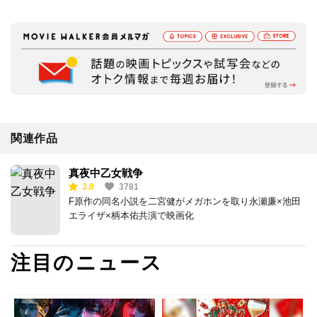
関連作品
真夜中乙女戦争
3.9
3781
F原作の同名小説を二宮健がメガホンを取り永瀬廉×池田
エライザ×柄本佑共演で映画化
注目のニュース