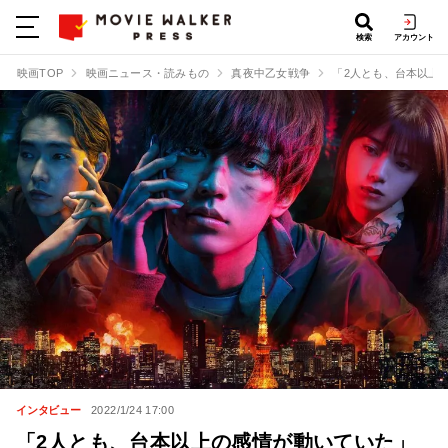
検索
アカウント
映画TOP
映画ニュース・読みもの
真夜中乙女戦争
「2人とも、台本以上
インタビュー
2022/1/24 17:00
「2人とも、台本以上の感情が動いていた」