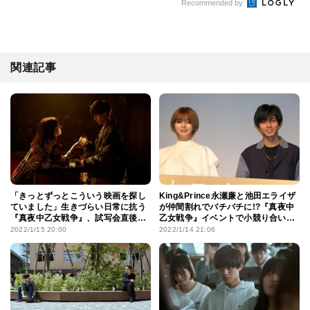
Recommended by
関連記事
「きっとずっとこういう映画を探し
King&Prince永瀬廉と池田エライザ
ていました」生きづらい日常に抗う
が仲間割れでバチバチに!?『真夜中
『真夜中乙女戦争』、試写会直後の
乙女戦争』イベントで小競り合い勃
リアルな感想をレポート
発？
2022/1/15 20:00
2022/1/14 21:06