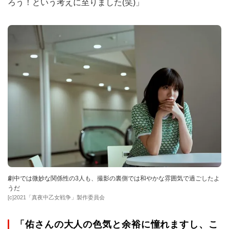
ろう！という考えに至りました(笑)」
劇中では微妙な関係性の3人も、撮影の裏側では和やかな雰囲気で過ごしたよ
うだ
[c]2021「真夜中乙女戦争」製作委員会
「佑さんの大人の色気と余裕に憧れますし、こ