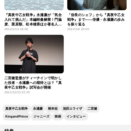
『真夜中乙女戦争』永瀬廉が「気合
「信長のシェフ」から『真夜中乙女
入れて挑んだ」本編映像解禁！門脇
戦争』まで――俳優・永瀬廉の歩み
麦、栗原類、松本穂香ほか著名人22
を振り返る
名のコメントも
2022/1/14 18:00
2022/1/8 20:00
二宮健監督がティーチインで明かし
た役者・永瀬廉への期待とは？『真
夜中乙女戦争』試写会が開催
2021/12/23 22:25
真夜中乙女戦争
永瀬廉
柄本佑
池田エライザ
二宮健
KingandPrince
ジャニーズ
映画
インタビュー