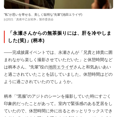
"私”が思いを寄せる、美しく聡明な“先輩”(池田エライザ)
[c]2021「真夜中乙女戦争」製作委員会
「永瀬さんからの無茶振りには、肝を冷やしま
した(笑)」(柄本)
――完成披露イベントでは、永瀬さんが「兄貴と姉貴に囲
まれながら楽しく撮影させていただいた」と休憩時間など
は柄本さん、“先輩”役の
池田エライザ
さんと和気あいあい
と過ごされていたことを話していました。休憩時間はどの
ように過ごされていたのでしょうか。
柄本「“黒服”のアジトのシーンを撮影していた時にすごく
印象的だったことがあって。室内で緊張感のある芝居をし
ていたので、休憩時間に外に出るとホッとリラックスでき