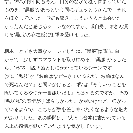
す。“私”が何年間も考え、自分のなかで凝り固まっていた
ものを、“黒服”があっという間にギュッとつかんで、それ
をほぐしていった。“私”も驚き、こういう人と出会いた
かったんだと感じるシーンなのですが、僕自身、佑さん演
じる“黒服”の存在感に衝撃を受けました」
柄本「とても大事なシーンでしたね。“黒服”は“私”に向
かって、少しずつマウントを取り始める。“黒服”からした
ら、“私”を口説き落としにかかっているシーンです
(笑)。“黒服”が『お前はなぜ生きているんだ、お前はなん
で死ぬんだ？』と問いかけると、“私”は『そういうことを
聞いてくるやつが一番嫌いだよ』と答えるのですが、その
時の“私”の表情がすばらしかった。か弱いけれど、強がっ
ているようで、こちらが手を差し伸べたくなるような魅力
がありました。あの瞬間は、2人とも台本に書かれている
以上の感情が動いていたような気がしています」