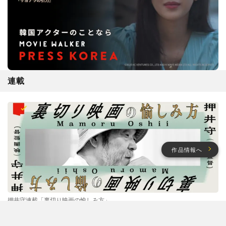
連載
作品情報へ
押井守連載「裏切り映画の愉しみ方」
押井守が“評判の悪い”実写映画を撮りたい理由。『ボトムズ』
ファンの不安に「そう思うのも仕方ないかと(笑)」【押井守連載