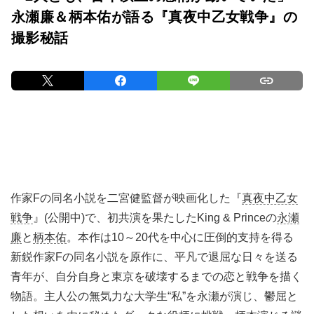
永瀬廉＆柄本佑が語る『真夜中乙女戦争』の
撮影秘話
作家Fの同名小説を二宮健監督が映画化した『
真夜中乙女
戦争
』(公開中)で、初共演を果たしたKing & Princeの
永瀬
廉
と
柄本佑
。本作は10～20代を中心に圧倒的支持を得る
新鋭作家Fの同名小説を原作に、平凡で退屈な日々を送る
青年が、自分自身と東京を破壊するまでの恋と戦争を描く
物語。主人公の無気力な大学生“私”を永瀬が演じ、鬱屈と