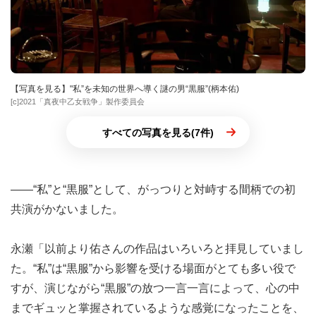
【写真を見る】"私”を未知の世界へ導く謎の男“黒服”(柄本佑)
[c]2021「真夜中乙女戦争」製作委員会
すべての写真を見る(7件)
――“私”と“黒服”として、がっつりと対峙する間柄での初
共演がかないました。
永瀬「以前より佑さんの作品はいろいろと拝見していまし
た。“私”は“黒服”から影響を受ける場面がとても多い役で
すが、演じながら“黒服”の放つ一言一言によって、心の中
までギュッと掌握されているような感覚になったことを、