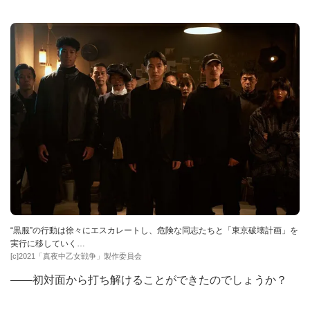
“黒服”の行動は徐々にエスカレートし、危険な同志たちと「東京破壊計画」を
実行に移していく…
[c]2021「真夜中乙女戦争」製作委員会
――初対面から打ち解けることができたのでしょうか？