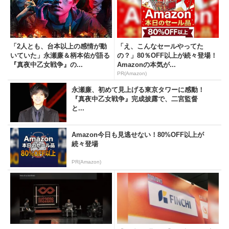
「2人とも、台本以上の感情が動
「え、こんなセールやってた
いていた」永瀬廉＆柄本佑が語る
の？」80％OFF以上が続々登場！
『真夜中乙女戦争』の...
Amazonの本気が...
PR(Amazon)
永瀬廉、初めて見上げる東京タワーに感動！
『真夜中乙女戦争』完成披露で、二宮監督
と...
Amazon今日も見逃せない！80%OFF以上が
続々登場
PR(Amazon)