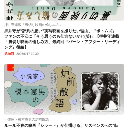
押井守連載「裏切り映画の愉しみ方」
押井守が“評判の悪い”実写映画を撮りたい理由。『ボトムズ』
ファンの不安に「そう思うのも仕方ないかと(笑)」【押井守連載
「裏切り映画の愉しみ方」最終回『バーン・アフター・リーディ
ング』後編】
第20回
2026/6/17 19:30
小説家・榎本憲男の炉前散語
ルール不在の映画『シラート』が仕掛ける、サスペンスへの“転