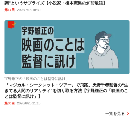
調”というサプライズ【小説家・榎本憲男の炉前散語】
第17回
2026/7/18 18:30
宇野維正の「映画のことは監督に訊け」
『マジカル・シークレット・ツアー』で飛躍。天野千尋監督の“生
きてる人間のリアリティ”を切り取る方法【宇野維正の「映画のこ
とは監督に訊け」】
第30回
2026/6/25 21:15
一覧を見る