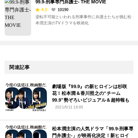
99.9-刑事専門弁護士- THE MOVIE
4.3
10190
逆転不可能といわれる刑事事件に弁護士たちが挑む松
本潤主演のTVドラマを映画化
関連記事
劇場版『99.9』の新ヒロインは杉咲
花！松本潤＆香川照之の“チーム
99.9”勢ぞろいビジュアル＆超特報も
2021/5/11 16:05
松本潤主演の人気ドラマ「99.9-刑事専
門弁護士-」が映画化決定！新ヒロイ