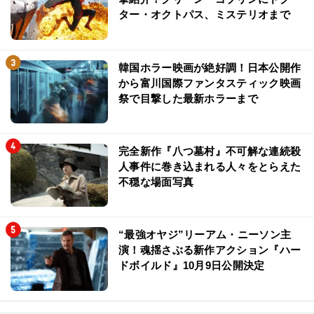
ター・オクトパス、ミステリオまで
韓国ホラー映画が絶好調！日本公開作
から富川国際ファンタスティック映画
祭で目撃した最新ホラーまで
完全新作『八つ墓村』不可解な連続殺
人事件に巻き込まれる人々をとらえた
不穏な場面写真
“最強オヤジ”リーアム・ニーソン主
演！魂揺さぶる新作アクション『ハー
ドボイルド』10月9日公開決定