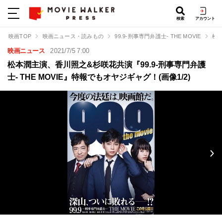
検索
アカウント
映画TOP
映画ニュース・読みもの
99.9-刑事専門弁護士- THE MOVIE
松本
映画ニュース
2021/7/5 7:00
松本潤主演、香川照之&杉咲花共演『99.9-刑事専門弁護
士- THE MOVIE』特報でもオヤジギャグ！(画像1/2)