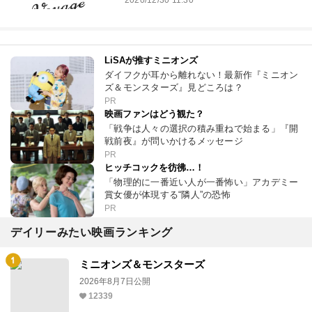
2020/12/30 11:30
LiSAが推すミニオンズ
ダイフクが耳から離れない！最新作『ミニオン
ズ＆モンスターズ』見どころは？
PR
映画ファンはどう観た？
「戦争は人々の選択の積み重ねで始まる」『開
戦前夜』が問いかけるメッセージ
PR
ヒッチコックを彷彿…！
「物理的に一番近い人が一番怖い」アカデミー
賞女優が体現する“隣人”の恐怖
PR
デイリーみたい映画ランキング
ミニオンズ＆モンスターズ
2026年8月7日公開
12339