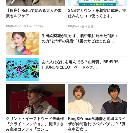
【銀座】ReFaで始める大人の贅
SNSアカウントを着実に成長。実
沢セルフケア
はみんなココ使ってます。
PR(ReFa GINZA on CREA)
PR(Dreaw合同会社)
生田絵梨花が明かす、劇中歌に込めた“願い
の力”と“N”の発音「1番のサビはまだ自...
あの人はなにを選んでる？山崎貴、BE:FIRS
T JUNONにLEO、ペ・ドゥナ...
クリント・イーストウッド最新作
King&Prince永瀬廉と池田エライ
『クライ・マッチョ』、長澤まさ
ザが仲間割れでバチバチに!?『真
み主演コメディ『コン...
夜中乙女...