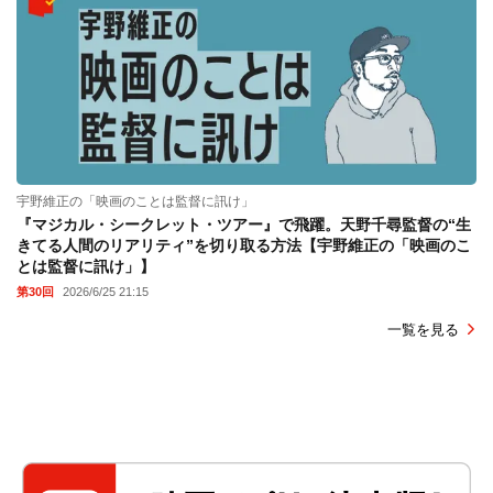
宇野維正の「映画のことは監督に訊け」
『マジカル・シークレット・ツアー』で飛躍。天野千尋監督の“生
きてる人間のリアリティ”を切り取る方法【宇野維正の「映画のこ
とは監督に訊け」】
第30回
2026/6/25 21:15
一覧を見る