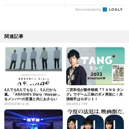
Recommended by
関連記事
4人でも6人でもなく、5人だから
二宮和也が新作映画『ＴＡＮＧ タン
嵐。「ARASHI's Diary -Voyage-」
グ』でゲーム三昧のダメ男役に！共
をメンバーの言葉と共におさらい
演相手はロボット！
2020/12/30 11:30
2021/6/11 7:00