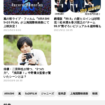
嵐の初ライブ・フィルム『ARASHI
劇場版『99.9』の新ヒロインは杉咲
5×20 FILM』が上海国際映画祭にて
花！松本潤＆香川照之の“チーム
上映決定！
99.9”勢ぞろいビジュアル＆超特報も
2021/5/23 8:00
2021/5/11 16:05
俳優・二宮和也が持つ、“2つの
力”。『浅田家！』中野量太監督が驚
いたシーンとは？
2020/10/9 18:30
ARASHI
嵐
5x20FILM
ジャニーズ
堤幸彦
上海国際映画祭
映画