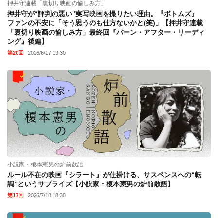
押井守連載「裏切り映画の愉しみ方」
押井守が“評判の悪い”実写映画を撮りたい理由。『ボトムズ』
ファンの不安に「そう思うのも仕方ないかと(笑)」【押井守連載
「裏切り映画の愉しみ方」最終回『バーン・アフター・リーディ
ング』後編】
第20回
2026/6/17 19:30
小説家・榎本憲男の炉前散語
ルール不在の映画『シラート』が仕掛ける、サスペンスへの“転
調”というサプライズ【小説家・榎本憲男の炉前散語】
第17回
2026/7/18 18:30