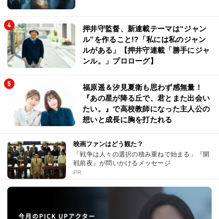
押井守監督、新連載テーマは“ジャン
ル”を作ること!?「私には私のジャン
ルがある」【押井守連載「勝手にジャ
ンル。」プロローグ】
福原遥＆汐見夏衛も思わず感無量！
『あの星が降る丘で、君とまた出会い
たい。』で高校教師になった主人公の
想いと成長に胸を打たれる
映画ファンはどう観た？
「戦争は人々の選択の積み重ねで始まる」『開
戦前夜』が問いかけるメッセージ
PR