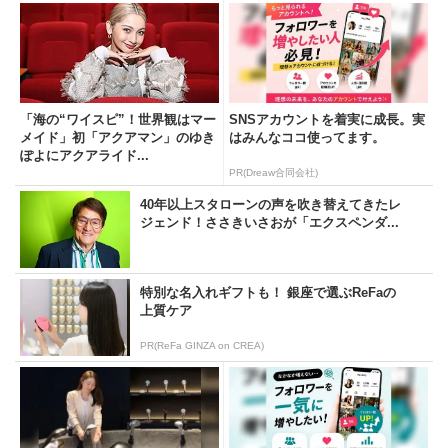
「海の“ワイスピ”！世界観はマー
SNSアカウントを着実に成長。実
メイド」初「アクアマン」のゆき
はみんなココ使ってます。
ぽよにアクアライド...
PR(Dreaw合同会社)
40年以上スタローンの声を吹き替えてきたレ
ジェンド！ささきいさおが「エクスペンダ...
特別な名入れギフトも！ 銀座で選ぶReFaの
上質ケア
PR(ReFa GINZA on CREA)