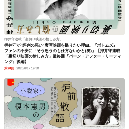
押井守連載「裏切り映画の愉しみ方」
押井守が“評判の悪い”実写映画を撮りたい理由。『ボトムズ』
ファンの不安に「そう思うのも仕方ないかと(笑)」【押井守連載
「裏切り映画の愉しみ方」最終回『バーン・アフター・リーディ
ング』後編】
第20回
2026/6/17 19:30