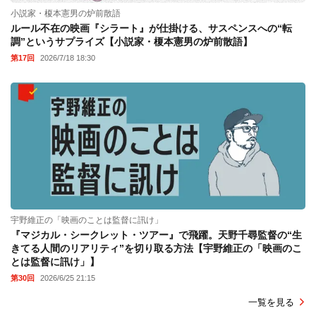
小説家・榎本憲男の炉前散語
ルール不在の映画『シラート』が仕掛ける、サスペンスへの“転
調”というサプライズ【小説家・榎本憲男の炉前散語】
第17回
2026/7/18 18:30
宇野維正の「映画のことは監督に訊け」
『マジカル・シークレット・ツアー』で飛躍。天野千尋監督の“生
きてる人間のリアリティ”を切り取る方法【宇野維正の「映画のこ
とは監督に訊け」】
第30回
2026/6/25 21:15
一覧を見る