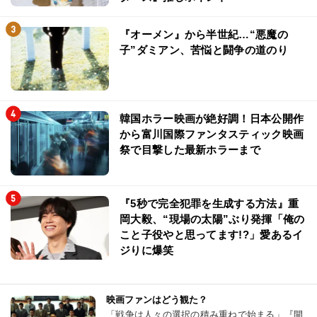
『オーメン』から半世紀…“悪魔の
子”ダミアン、苦悩と闘争の道のり
韓国ホラー映画が絶好調！日本公開作
から富川国際ファンタスティック映画
祭で目撃した最新ホラーまで
『5秒で完全犯罪を生成する方法』重
岡大毅、“現場の太陽”ぶり発揮「俺の
こと子役やと思ってます!?」愛あるイ
ジりに爆笑
映画ファンはどう観た？
「戦争は人々の選択の積み重ねで始まる」『開