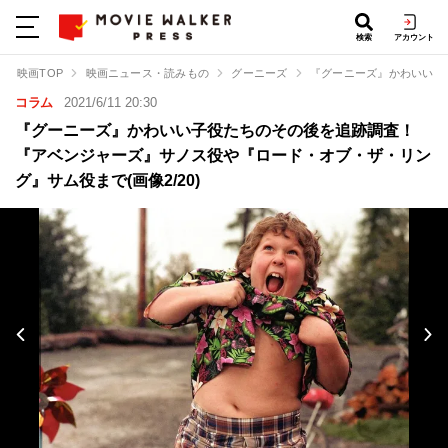
検索
アカウント
映画TOP
映画ニュース・読みもの
グーニーズ
『グーニーズ』かわいい子
コラム
2021/6/11 20:30
『グーニーズ』かわいい子役たちのその後を追跡調査！
『アベンジャーズ』サノス役や『ロード・オブ・ザ・リン
グ』サム役まで(画像2/20)