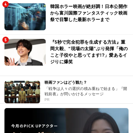
韓国ホラー映画が絶好調！日本公開作
から富川国際ファンタスティック映画
祭で目撃した最新ホラーまで
『5秒で完全犯罪を生成する方法』重
岡大毅、“現場の太陽”ぶり発揮「俺の
こと子役やと思ってます!?」愛あるイ
ジりに爆笑
映画ファンはどう観た？
「戦争は人々の選択の積み重ねで始まる」『開
戦前夜』が問いかけるメッセージ
PR