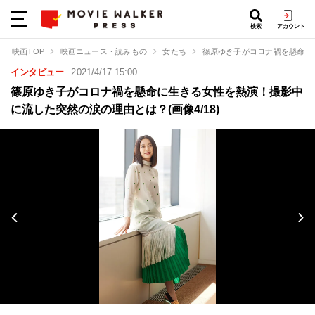
検索
アカウント
映画TOP
映画ニュース・読みもの
女たち
篠原ゆき子がコロナ禍を懸命に
インタビュー
2021/4/17 15:00
篠原ゆき子がコロナ禍を懸命に生きる女性を熱演！撮影中
に流した突然の涙の理由とは？(画像4/18)