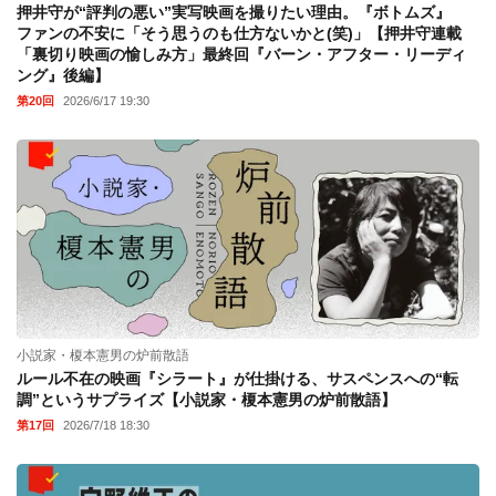
押井守が“評判の悪い”実写映画を撮りたい理由。『ボトムズ』
ファンの不安に「そう思うのも仕方ないかと(笑)」【押井守連載
「裏切り映画の愉しみ方」最終回『バーン・アフター・リーディ
ング』後編】
第20回
2026/6/17 19:30
小説家・榎本憲男の炉前散語
ルール不在の映画『シラート』が仕掛ける、サスペンスへの“転
調”というサプライズ【小説家・榎本憲男の炉前散語】
第17回
2026/7/18 18:30