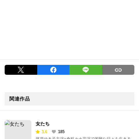
関連作品
女たち
3.6
185
篠原ゆき子主演×倉科カナ共演で困難な日々を生きる