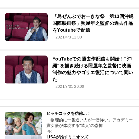
「島ぜんぶでおーきな祭 第13回沖縄
国際映画祭」照屋年之監督の過去作品
をYoutubeで配信
2021/4/3 12:00
YouTubeでの過去作配信も開始！“沖
縄”を描き続ける照屋年之監督に映画
制作の魅力やゴリエ復活について聞い
た
2021/3/31 20:00
ヒッチコックを彷彿…！
「物理的に一番近い人が一番怖い」アカデミー
賞女優が体現する“隣人”の恐怖
PR
LiSAが推すミニオンズ