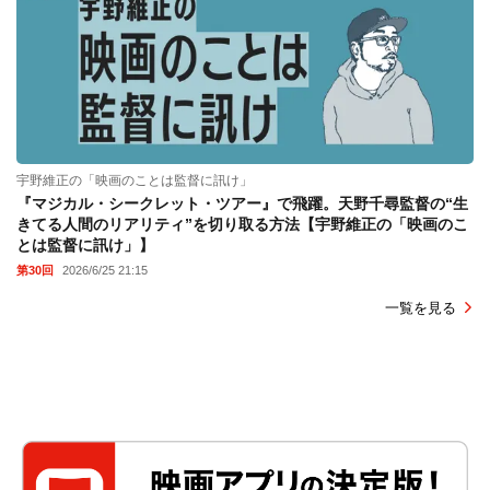
宇野維正の「映画のことは監督に訊け」
『マジカル・シークレット・ツアー』で飛躍。天野千尋監督の“生
きてる人間のリアリティ”を切り取る方法【宇野維正の「映画のこ
とは監督に訊け」】
第30回
2026/6/25 21:15
一覧を見る