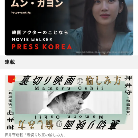
連載
押井守連載「裏切り映画の愉しみ方」