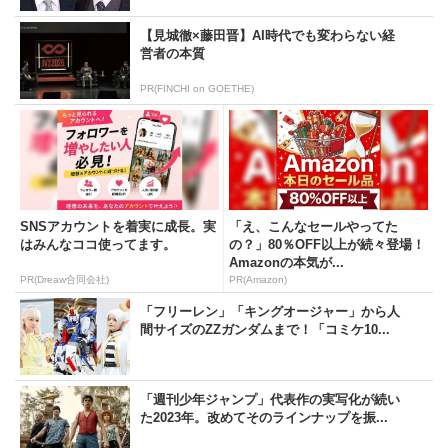
【見城徹×藤田晋】AI時代でも変わらない経
営者の本質
PR(FINCHI on GOETHE)
SNSアカウントを着実に成長。実
「え、こんなセールやってた
はみんなココ使ってます。
の？」80％OFF以上が続々登場！
Amazonの本気が...
PR(Dreaw合同会社)
PR(Amazon)
「フリーレン」「キングオージャー」から人
間サイズのZZガンダムまで！「コミケ10...
「週刊少年ジャンプ」代表作の実写化が続い
た2023年。改めてそのラインナップを振...