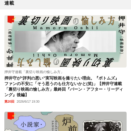
連載
押井守連載「裏切り映画の愉しみ方」
押井守が“評判の悪い”実写映画を撮りたい理由。『ボトムズ』
ファンの不安に「そう思うのも仕方ないかと(笑)」【押井守連載
「裏切り映画の愉しみ方」最終回『バーン・アフター・リーディ
ング』後編】
第20回
2026/6/17 19:30