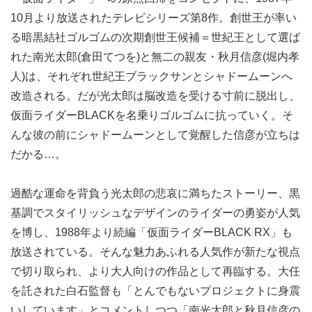
10月より放送されたテレビシリーズ第8作。創世王が率い
る暗黒結社ゴルゴムの次期創世王候補＝世紀王として選ば
れた南光太郎(倉田てつを)と無二の親友・秋月信彦(堀内孝
人)は、それぞれ世紀王ブラックサンとシャドームーンへ
改造される。だが光太郎は脳改造を受ける寸前に脱出し、
仮面ライダーBLACKを名乗りゴルゴムに抗っていく。そ
んな彼の前にシャドームーンとして覚醒した信彦が立ちは
だかる…。
過酷な運命を背負う光太郎の悲哀に満ちたストーリー、黒
基調でスタイリッシュなデザインのライダーの勇姿が人気
を博し、1988年より続編「仮面ライダーBLACK RX」も
放送されている。そんな魅力あふれる人気作が新たな視点
で切り取られ、より大人向けの作品として再臨する。大任
を託された白石監督も「とんでもないプロジェクトに身震
いしています」とコメントしつつ「南光太郎と秋月信彦の