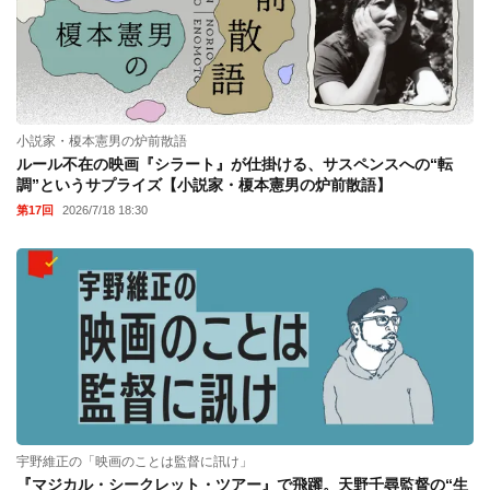
小説家・榎本憲男の炉前散語
ルール不在の映画『シラート』が仕掛ける、サスペンスへの“転
調”というサプライズ【小説家・榎本憲男の炉前散語】
第17回
2026/7/18 18:30
宇野維正の「映画のことは監督に訊け」
『マジカル・シークレット・ツアー』で飛躍。天野千尋監督の“生