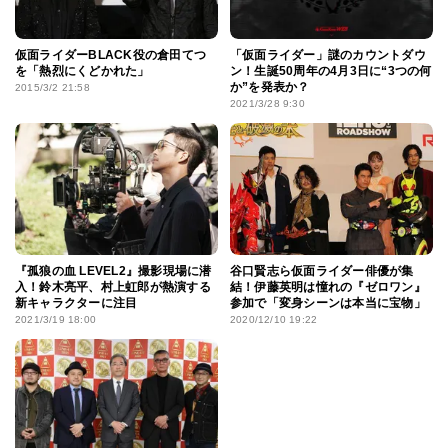
仮面ライダーBLACK役の倉田てつ
「仮面ライダー」謎のカウントダウ
を「熱烈にくどかれた」
ン！生誕50周年の4月3日に“3つの何
か”を発表か？
2015/3/2 21:58
2021/3/28 9:30
『孤狼の血 LEVEL2』撮影現場に潜
谷口賢志ら仮面ライダー俳優が集
入！鈴木亮平、村上虹郎が熱演する
結！伊藤英明は憧れの『ゼロワン』
新キャラクターに注目
参加で「変身シーンは本当に宝物」
2021/3/19 18:00
2020/12/10 19:22