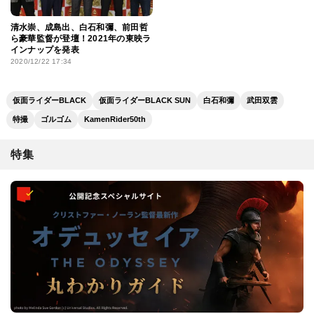
清水崇、成島出、白石和彌、前田哲
ら豪華監督が登壇！2021年の東映ラ
インナップを発表
2020/12/22 17:34
仮面ライダーBLACK
仮面ライダーBLACK SUN
白石和彌
武田双雲
特撮
ゴルゴム
KamenRider50th
特集