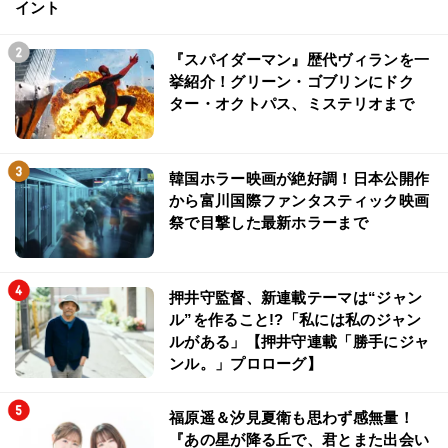
イント
『スパイダーマン』歴代ヴィランを一
挙紹介！グリーン・ゴブリンにドク
ター・オクトパス、ミステリオまで
韓国ホラー映画が絶好調！日本公開作
から富川国際ファンタスティック映画
祭で目撃した最新ホラーまで
押井守監督、新連載テーマは“ジャン
ル”を作ること!?「私には私のジャン
ルがある」【押井守連載「勝手にジャ
ンル。」プロローグ】
福原遥＆汐見夏衛も思わず感無量！
『あの星が降る丘で、君とまた出会い