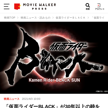
検索
アカウント
映画TOP
映画ニュース・読みもの
仮面ライダーＢＬＡＣＫ
「仮面ライダ
映画ニュース
2021/4/3 10:00
「仮面ライダーBLACK」が30年以上の時を