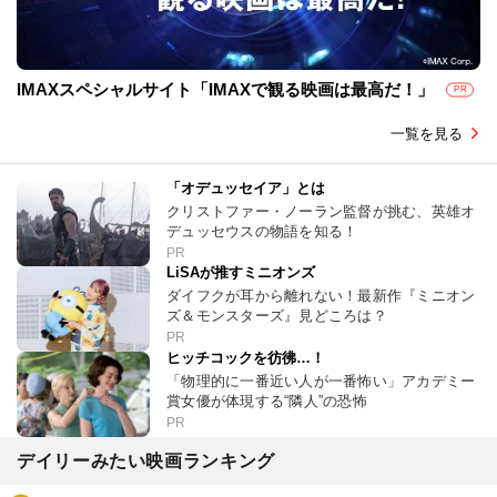
IMAXスペシャルサイト「IMAXで観る映画は最高だ！」
PR
一覧を見る
「オデュッセイア」とは
クリストファー・ノーラン監督が挑む、英雄オ
デュッセウスの物語を知る！
PR
LiSAが推すミニオンズ
ダイフクが耳から離れない！最新作『ミニオン
ズ＆モンスターズ』見どころは？
PR
ヒッチコックを彷彿…！
「物理的に一番近い人が一番怖い」アカデミー
賞女優が体現する“隣人”の恐怖
PR
デイリーみたい映画ランキング