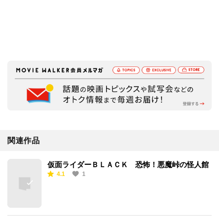
関連作品
仮面ライダーＢＬＡＣＫ 恐怖！悪魔峠の怪人館
4.1
1