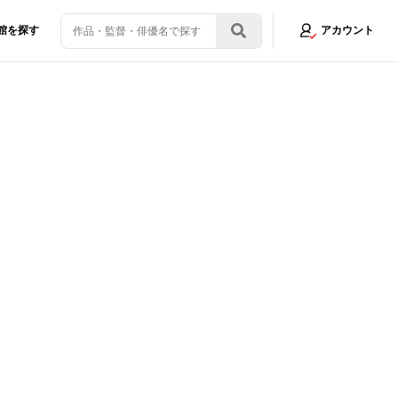
館を探す
アカウント
必死にもがいている」
画像2/15