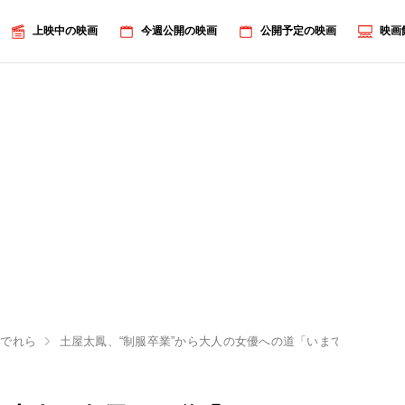
上映中の映画
今週公開の映画
公開予定の映画
映画
んでれら
土屋太鳳、“制服卒業”から大人の女優への道「いまでも緊張。