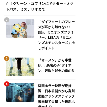
介！グリーン・ゴブリンにドクター・オク
介！グリーン・ゴ
トパス、ミステリオまで
トパス、ミステリ
「ダイフクー！のフレー
ズが耳から離れない！
(笑)」ミニオンズファミ
リー、LiSAの『ミニオ
ンズ＆モンスターズ』推
しポイント
『オーメン』から半世
紀…“悪魔の子”ダミア
ン、苦悩と闘争の道のり
韓国ホラー映画が絶好
調！日本公開作から富川
国際ファンタスティック
映画祭で目撃した最新ホ
ラーまで