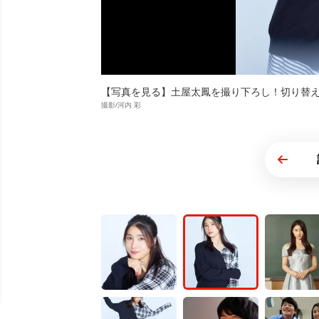
【写真を見る】土屋太鳳を撮り下ろし！切り替
撮影/河内 彩