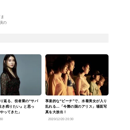
すま
演の
り返る、役者業の“サバ
享楽的な“ビーチ”で、水着美女が入り
生き残りたい』と思っ
乱れる…「今際の国のアリス」場面写
やってきた」
真を大放出！
30
2020/12/20 20:30