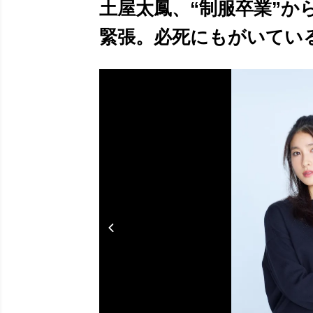
土屋太鳳、“制服卒業”か
緊張。必死にもがいている」