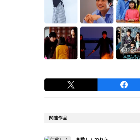
関連作品
哀愁しんでれら