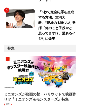
『5秒で完全犯罪を生成
する方法』重岡大
毅、“現場の太陽”ぶり発
揮「俺のこと子役やと
思ってます!?」愛あるイ
ジりに爆笑
特集
ミニオンズが映画の都・ハリウッドで映画作
り!?『ミニオンズ＆モンスターズ』特集
PR