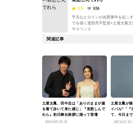
3.5
836
平凡なヒロインが凶悪事件を起こ
でを描く渡部亮平監督×土屋太鳳主
サスペンス
関連記事
土屋太鳳、田中圭は「ありのままが服
土屋太鳳が振
を着て歩いて来た感じ」『哀愁しんで
イバル”「『
れら』初日舞台挨拶に揃って登壇
て、今日まで
2021/2/5 22:31
2021/1/2 21: