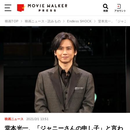
検索
アカウント
映画TOP
映画ニュース・読みもの
Endless SHOCK
堂本光一、「ジャニーさ
映画ニュース
2021/2/1 13:51
堂本光一、「ジャニーさんの申し子」と言わ