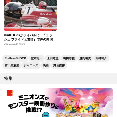
KinKi Kidsがライバルに！『ラッ
シュ プライドと友情』で声の共演
2013/10/24 5:00
EndlessSHOCK
堂本光一
上田⻯也
梅田彩佳
越岡裕貴
松崎祐介
前田美波里
ジャニーズ
映画
舞台挨拶
特集