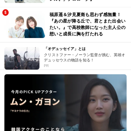
福原遥＆汐見夏衛も思わず感無量！
『あの星が降る丘で、君とまた出会い
たい。』で高校教師になった主人公の
想いと成長に胸を打たれる
「オデュッセイア」とは
クリストファー・ノーラン監督が挑む、英雄オ
デュッセウスの物語を知る！
PR