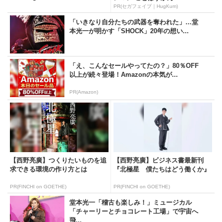
PR(セガフェイブ｜HugKum)
「いきなり自分たちの武器を奪われた」…堂
本光一が明かす「SHOCK」20年の想い...
「え、こんなセールやってたの？」80％OFF
以上が続々登場！Amazonの本気が...
PR(Amazon)
【西野亮廣】つくりたいものを追
【西野亮廣】ビジネス書最新刊
求できる環境の作り方とは
『北極星 僕たちはどう働くか』
PR(FINCHI on GOETHE)
PR(FINCHI on GOETHE)
堂本光一「稽古も楽しみ！」ミュージカル
「チャーリーとチョコレート工場」で宇宙へ
飛...