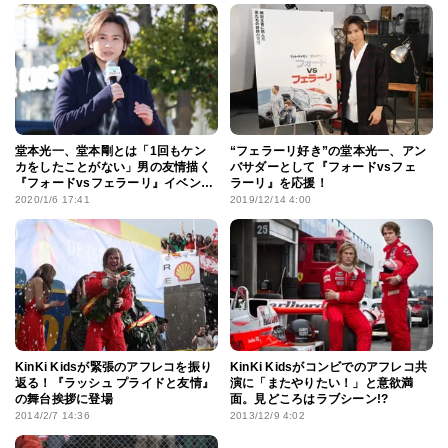
堂本光一、堂本剛とは「1回もケン
“フェラーリ好き”の堂本光一、アン
カをしたことがない」男の友情描く
バサダーとして『フォードvsフェ
『フォードvsフェラーリ』イベント
ラーリ』を応援！
に登壇
2020/1/6 17:41
2019/12/14 4:00
KinKi Kidsが緊張のアフレコを振り
KinKi Kidsがコンビでのアフレコ共
返る！『ラッシュ プライドと友情』
演に「またやりたい！」と意欲満
の舞台挨拶に登場
面。見どころはラブシーン!?
2014/2/7 14:36
2013/12/9 4:02