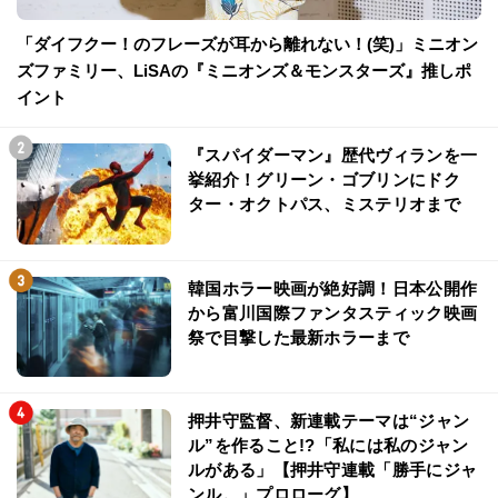
「ダイフクー！のフレーズが耳から離れない！(笑)」ミニオン
ズファミリー、LiSAの『ミニオンズ＆モンスターズ』推しポ
イント
『スパイダーマン』歴代ヴィランを一
挙紹介！グリーン・ゴブリンにドク
ター・オクトパス、ミステリオまで
韓国ホラー映画が絶好調！日本公開作
から富川国際ファンタスティック映画
祭で目撃した最新ホラーまで
押井守監督、新連載テーマは“ジャン
ル”を作ること!?「私には私のジャン
ルがある」【押井守連載「勝手にジャ
ンル。」プロローグ】