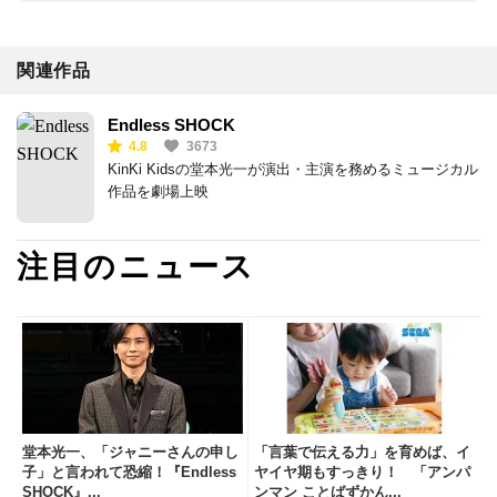
関連作品
Endless SHOCK
4.8
3673
KinKi Kidsの堂本光一が演出・主演を務めるミュージカル
作品を劇場上映
注目のニュース
堂本光一、「ジャニーさんの申し
「言葉で伝える力」を育めば、イ
子」と言われて恐縮！『Endless
ヤイヤ期もすっきり！ 「アンパ
SHOCK』...
ンマン ことばずかん...