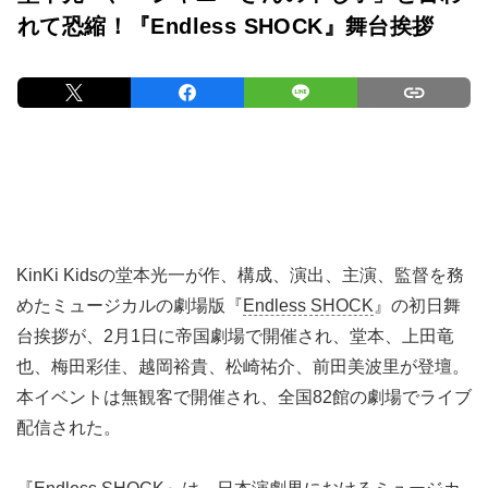
れて恐縮！『Endless SHOCK』舞台挨拶
KinKi Kidsの堂本光⼀が作、構成、演出、主演、監督を務
めたミュージカルの劇場版『
Endless SHOCK
』の初日舞
台挨拶が、2⽉1⽇に帝国劇場で開催され、堂本、上⽥⻯
也、梅⽥彩佳、越岡裕貴、松崎祐介、前⽥美波⾥が登壇。
本イベントは無観客で開催され、全国82館の劇場でライブ
配信された。