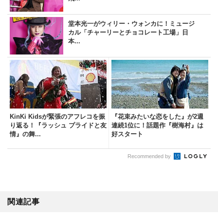
堂本光一がウィリー・ウォンカに！ミュージ
カル「チャーリーとチョコレート工場」日
本...
KinKi Kidsが緊張のアフレコを振
『花束みたいな恋をした』が2週
り返る！『ラッシュ プライドと友
連続1位に！話題作『樹海村』は
情』の舞...
好スタート
Recommended by
関連記事