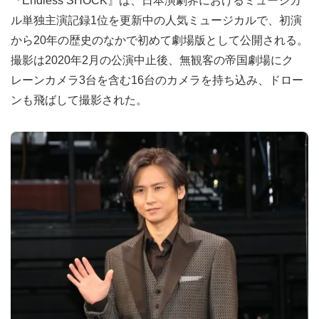
『Endless SHOCK』は、⽇本演劇界におけるミュージカ
ル単独主演記録1位を更新中の人気ミュージカルで、初演
から20年の歴史のなかで初めて劇場版として公開される。
撮影は2020年2⽉の公演中⽌後、無観客の帝国劇場にク
レーンカメラ3台を含む16台のカメラを持ち込み、ドロー
ンも⾶ばして撮影された。