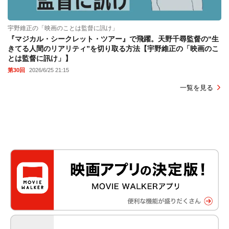
宇野維正の「映画のことは監督に訊け」
『マジカル・シークレット・ツアー』で飛躍。天野千尋監督の“生
きてる人間のリアリティ”を切り取る方法【宇野維正の「映画のこ
とは監督に訊け」】
第30回
2026/6/25 21:15
一覧を見る