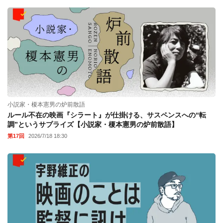
小説家・榎本憲男の炉前散語
ルール不在の映画『シラート』が仕掛ける、サスペンスへの“転
調”というサプライズ【小説家・榎本憲男の炉前散語】
第17回
2026/7/18 18:30