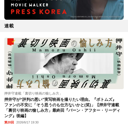
連載
押井守連載「裏切り映画の愉しみ方」
押井守が“評判の悪い”実写映画を撮りたい理由。『ボトムズ』
ファンの不安に「そう思うのも仕方ないかと(笑)」【押井守連載
「裏切り映画の愉しみ方」最終回『バーン・アフター・リーディ
ング』後編】
第20回
2026/6/17 19:30