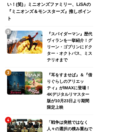
い！(笑)」ミニオンズファミリー、LiSAの
介！グリーン・ゴ
『ミニオンズ＆モンスターズ』推しポイン
トパス、ミステリ
ト
『スパイダーマン』歴代
ヴィランを一挙紹介！グ
リーン・ゴブリンにドク
ター・オクトパス、ミス
テリオまで
『耳をすませば』＆『借
りぐらしのアリエッ
ティ』がIMAXに登場！
4Kデジタルリマスター
版が10月23日より期間
限定上映
「戦争は突然ではなく
人々の選択の積み重ねで