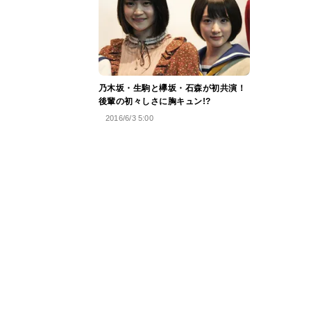
乃木坂・生駒と欅坂・石森が初共演！
後輩の初々しさに胸キュン!?
2016/6/3 5:00