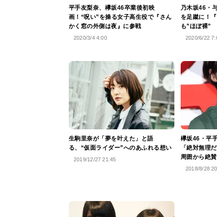
平手友梨奈、欅坂46卒業後初映
乃木坂46・
画！“呪い”を操る女子高生役で『さん
を足蹴に！『
かく窓の外側は夜』に参戦
も”ほぼ裸”
2020/3/4 4:00
2020/6/22 7:
生駒里奈が「夢を叶えた」と語
欅坂46・平
る、“仮面ライダー”へのあふれる想い
「絶対無理だ
周囲から絶賛
2019/12/27 21:45
2018/8/28 2