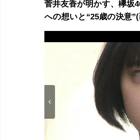
菅井友香が明かす、欅坂4
への想いと“25歳の決意”(画