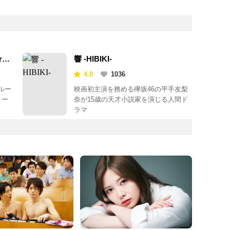
ry
響 -HIBIKI-
4.0
1036
ルー
映画初主演を務める欅坂46の平手友梨
リー
奈が15歳の天才小説家を演じる人間ド
ラマ