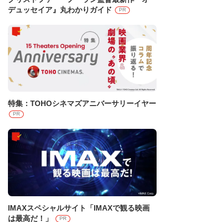
デュッセイア』丸わかりガイド
PR
特集：TOHOシネマズアニバーサリーイヤー
PR
IMAXスペシャルサイト「IMAXで観る映画
は最高だ！」
PR