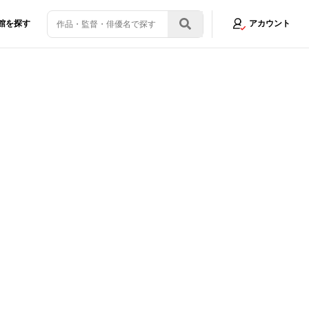
館を探す
アカウント
実」…平手友梨奈への想いと“25歳の決意”
画像12/19