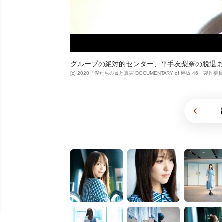
グループの絶対的センター、平手友梨奈の脱退
[c] 2020「僕たちの嘘と真実 DOCUMENTARY of 欅坂 46」製作委