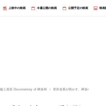
上映中の映画
今週公開の映画
公開予定の映画
映画
と真実 Documentary of 欅坂46
菅井友香が明かす、欅坂46の「嘘と真