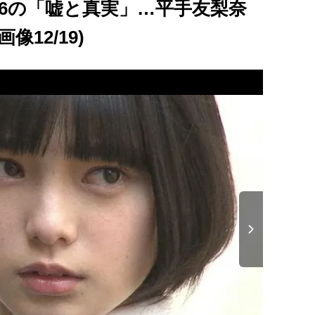
6の「嘘と真実」…平手友梨奈
像12/19)