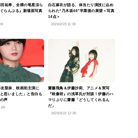
与田祐希、全裸の竜星涼ら
白石麻衣が語る、体当たり演技に込め
ぐらんぶる』新場面写真
られた“乃木坂46”卒業後の展望＜写真
14点＞
00
2020/2/23 11:30
手友梨奈、映画初主演に
齋藤飛鳥＆伊藤沙莉、アニメ＆実写
と思いました」と告白も
『映像研』の浅草氏が対談！伊藤のハ
の声
マりぶりに齋藤「どうしてくれるん
だ」
0:09
2020/3/22 12:30