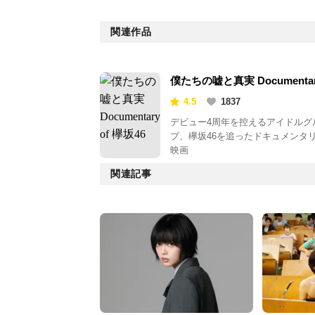
関連作品
僕たちの嘘と真実 Documenta
of 欅坂46
4.5
1837
デビュー4周年を控えるアイドルグ
プ、欅坂46を追ったドキュメンタ
映画
関連記事