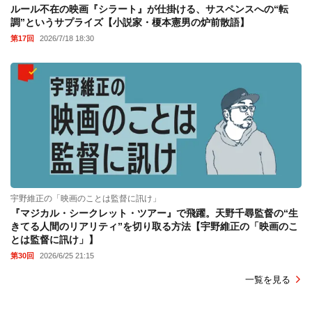
ルール不在の映画『シラート』が仕掛ける、サスペンスへの“転
調”というサプライズ【小説家・榎本憲男の炉前散語】
第17回
2026/7/18 18:30
宇野維正の「映画のことは監督に訊け」
『マジカル・シークレット・ツアー』で飛躍。天野千尋監督の“生
きてる人間のリアリティ”を切り取る方法【宇野維正の「映画のこ
とは監督に訊け」】
第30回
2026/6/25 21:15
一覧を見る