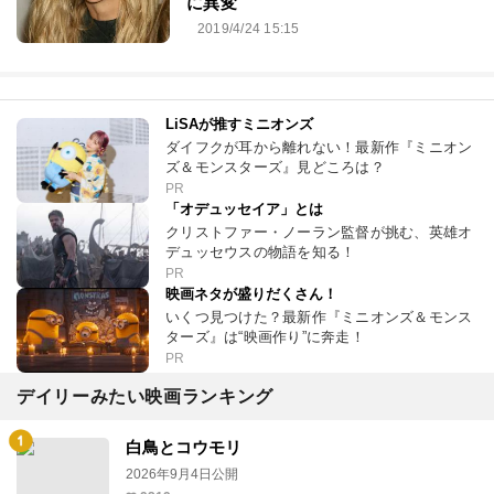
に異変
2019/4/24 15:15
LiSAが推すミニオンズ
ダイフクが耳から離れない！最新作『ミニオン
ズ＆モンスターズ』見どころは？
PR
「オデュッセイア」とは
クリストファー・ノーラン監督が挑む、英雄オ
デュッセウスの物語を知る！
PR
映画ネタが盛りだくさん！
いくつ見つけた？最新作『ミニオンズ＆モンス
ターズ』は“映画作り”に奔走！
PR
デイリーみたい映画ランキング
白鳥とコウモリ
2026年9月4日公開