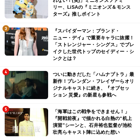
れない！(笑)」ミニオンズファミ
リー、LiSAの『ミニオンズ＆モンス
ターズ』推しポイント
『スパイダーマン：ブランド・
ニュー・デイ』で重要キャラに抜擢！
「ストレンジャー・シングス」でブレ
イクした世代トップのセイディー・シ
ンクとは？
ついに動きだした「ハムナプトラ」最
新作！ブレンダン・フレイザーらオリ
ジナルキャストに続き、『オブセッ
ション 災愛』の新星も参戦へ
「海軍はこの戦争をできません！」
『開戦前夜』で描かれる白熱の“机上
演習”シーンと、石井裕也監督が池松
壮亮らキャスト陣に込めた想い