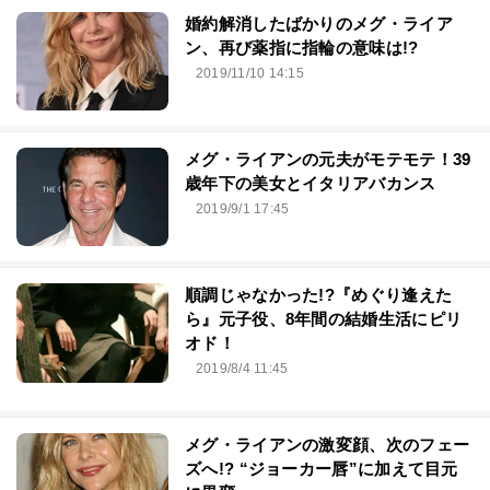
婚約解消したばかりのメグ・ライア
ン、再び薬指に指輪の意味は!?
2019/11/10 14:15
メグ・ライアンの元夫がモテモテ！39
歳年下の美女とイタリアバカンス
2019/9/1 17:45
順調じゃなかった!?『めぐり逢えた
ら』元子役、8年間の結婚生活にピリ
オド！
2019/8/4 11:45
メグ・ライアンの激変顔、次のフェー
ズへ!? “ジョーカー唇”に加えて目元