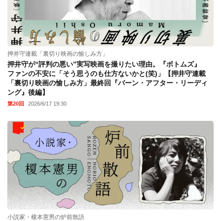
押井守連載「裏切り映画の愉しみ方」
押井守が“評判の悪い”実写映画を撮りたい理由。『ボトムズ』
ファンの不安に「そう思うのも仕方ないかと(笑)」【押井守連載
「裏切り映画の愉しみ方」最終回『バーン・アフター・リーディ
ング』後編】
第20回
2026/6/17 19:30
小説家・榎本憲男の炉前散語