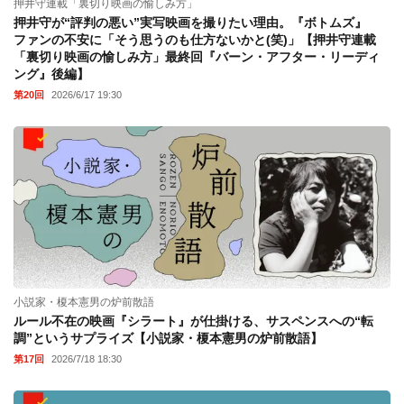
押井守連載「裏切り映画の愉しみ方」
押井守が“評判の悪い”実写映画を撮りたい理由。『ボトムズ』
ファンの不安に「そう思うのも仕方ないかと(笑)」【押井守連載
「裏切り映画の愉しみ方」最終回『バーン・アフター・リーディ
ング』後編】
第20回
2026/6/17 19:30
小説家・榎本憲男の炉前散語
ルール不在の映画『シラート』が仕掛ける、サスペンスへの“転
調”というサプライズ【小説家・榎本憲男の炉前散語】
第17回
2026/7/18 18:30