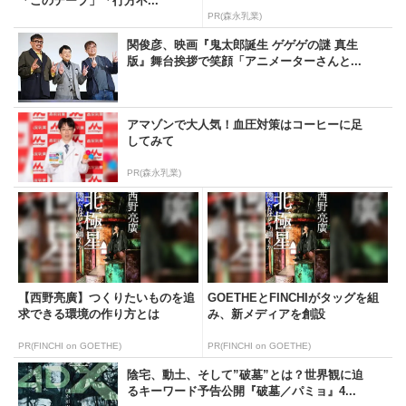
「このテープ」「行方不...
PR(森永乳業)
関俊彦、映画『鬼太郎誕生 ゲゲゲの謎 真生
版』舞台挨拶で笑顔「アニメーターさんと...
アマゾンで大人気！血圧対策はコーヒーに足
してみて
PR(森永乳業)
【西野亮廣】つくりたいものを追
GOETHEとFINCHIがタッグを組
求できる環境の作り方とは
み、新メディアを創設
PR(FINCHI on GOETHE)
PR(FINCHI on GOETHE)
陰宅、動土、そして”破墓”とは？世界観に迫
るキーワード予告公開『破墓／パミョ』4...