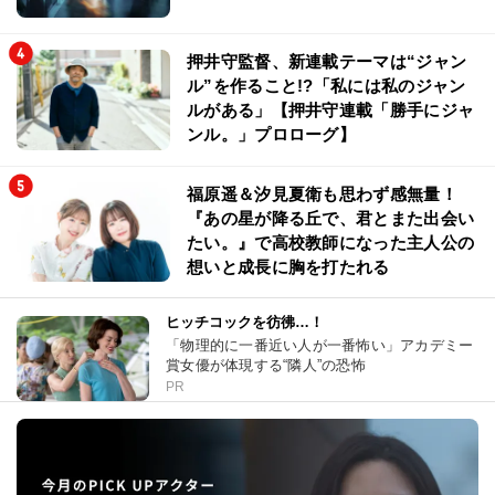
押井守監督、新連載テーマは“ジャン
ル”を作ること!?「私には私のジャン
ルがある」【押井守連載「勝手にジャ
ンル。」プロローグ】
福原遥＆汐見夏衛も思わず感無量！
『あの星が降る丘で、君とまた出会い
たい。』で高校教師になった主人公の
想いと成長に胸を打たれる
ヒッチコックを彷彿…！
「物理的に一番近い人が一番怖い」アカデミー
賞女優が体現する“隣人”の恐怖
PR