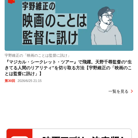
宇野維正の「映画のことは監督に訊け」
『マジカル・シークレット・ツアー』で飛躍。天野千尋監督の“生
きてる人間のリアリティ”を切り取る方法【宇野維正の「映画のこ
とは監督に訊け」】
第30回
2026/6/25 21:15
一覧を見る