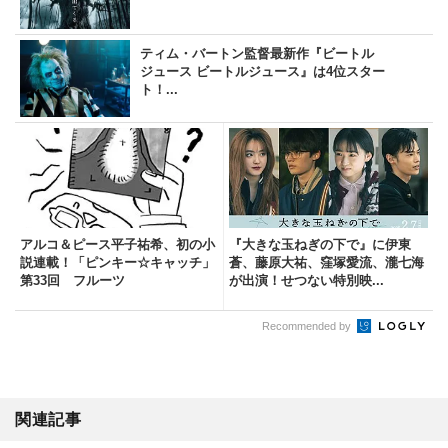
ティム・バートン監督最新作『ビートル
ジュース ビートルジュース』は4位スター
ト！...
アルコ＆ピース平子祐希、初の小
『大きな玉ねぎの下で』に伊東
説連載！「ピンキー☆キャッチ」
蒼、藤原大祐、窪塚愛流、瀧七海
第33回 フルーツ
が出演！せつない特別映...
Recommended by
関連記事