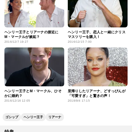
ヘンリー王子とリアーナの接近に
ヘンリー王子、恋人と一緒にクリス
M・マークルが嫉妬？
マスツリーを購入！
2016/12/7 19:27
2016/12/15 7:00
ヘンリー王子とM・マークル、ひそ
里帰りしたリアーナ、どすっぴんが
かに婚約？
「可愛すぎ」と驚きの声！
2016/12/16 12:05
2018/9/4 17:15
ゴシップ
ヘンリー王子
リアーナ
特集