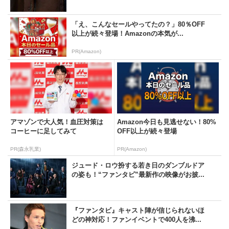
「え、こんなセールやってたの？」80％OFF
以上が続々登場！Amazonの本気が...
PR(Amazon)
アマゾンで大人気！血圧対策は
Amazon今日も見逃せない！80%
コーヒーに足してみて
OFF以上が続々登場
PR(森永乳業)
PR(Amazon)
ジュード・ロウ扮する若き日のダンブルドア
の姿も！“ファンタビ”最新作の映像がお披...
『ファンタビ』キャスト陣が信じられないほ
どの神対応！ファンイベントで400人を沸...