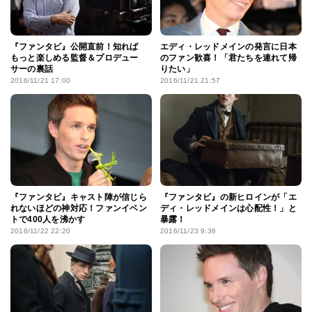
『ファンタビ』公開直前！知れば
エディ・レッドメインの発言に日本
もっと楽しめる監督＆プロデュー
のファン歓喜！「君たちを連れて帰
サーの裏話
りたい」
2016/11/21 17:00
2016/11/21 21:57
『ファンタビ』キャスト陣が信じら
『ファンタビ』の新ヒロインが「エ
れないほどの神対応！ファンイベン
ディ・レッドメインは心配性！」と
トで400人を沸かす
暴露！
2016/11/22 22:20
2016/11/23 9:36