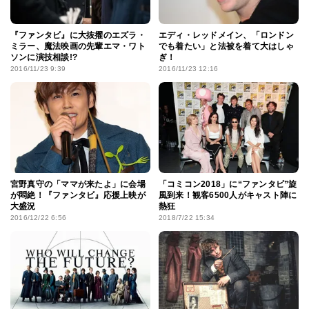
『ファンタビ』に大抜擢のエズラ・
エディ・レッドメイン、「ロンドン
ミラー、魔法映画の先輩エマ・ワト
でも着たい」と法被を着て大はしゃ
ソンに演技相談!?
ぎ！
2016/11/23 9:39
2016/11/23 12:16
宮野真守の「ママが来たよ」に会場
「コミコン2018」に“ファンタビ”旋
が悶絶！『ファンタビ』応援上映が
風到来！観客6500人がキャスト陣に
大盛況
熱狂
2016/12/22 6:56
2018/7/22 15:34