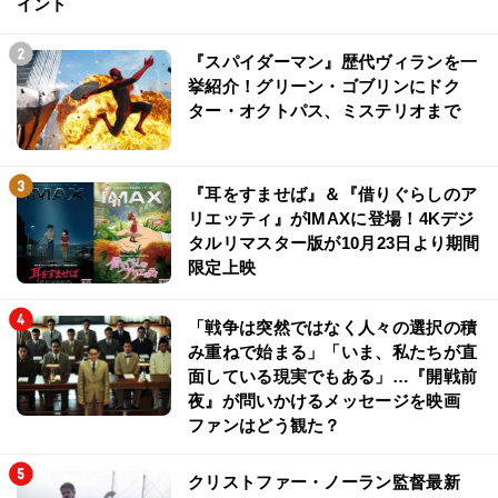
イント
『スパイダーマン』歴代ヴィランを一
挙紹介！グリーン・ゴブリンにドク
ター・オクトパス、ミステリオまで
『耳をすませば』＆『借りぐらしのア
リエッティ』がIMAXに登場！4Kデジ
タルリマスター版が10月23日より期間
限定上映
「戦争は突然ではなく人々の選択の積
み重ねで始まる」「いま、私たちが直
面している現実でもある」…『開戦前
夜』が問いかけるメッセージを映画
ファンはどう観た？
クリストファー・ノーラン監督最新