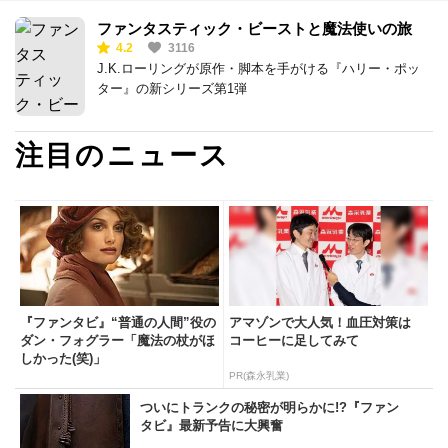
ファンタスティック・ビーストと魔法使いの旅
4.2
3116
J.K.ローリングが原作・脚本を手がける『ハリー・ポッ
ター』の新シリーズ第1弾
注目のニュース
『ファンタビ』“普通の人間”役の
アマゾンで大人気！血圧対策は
ダン・フォグラー「魔法の杖がほ
コーヒーに足してみて
しかった(笑)」
PR(森永乳業)
ついにトランクの秘密が明らかに!?『ファン
タビ』最新予告に大興奮