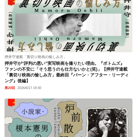
押井守連載「裏切り映画の愉しみ方」
押井守が“評判の悪い”実写映画を撮りたい理由。『ボトムズ』
ファンの不安に「そう思うのも仕方ないかと(笑)」【押井守連載
「裏切り映画の愉しみ方」最終回『バーン・アフター・リーディ
ング』後編】
第20回
2026/6/17 19:30