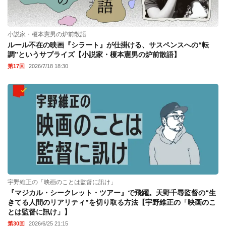
小説家・榎本憲男の炉前散語
ルール不在の映画『シラート』が仕掛ける、サスペンスへの“転
調”というサプライズ【小説家・榎本憲男の炉前散語】
第17回
2026/7/18 18:30
宇野維正の「映画のことは監督に訊け」
『マジカル・シークレット・ツアー』で飛躍。天野千尋監督の“生
きてる人間のリアリティ”を切り取る方法【宇野維正の「映画のこ
とは監督に訊け」】
第30回
2026/6/25 21:15