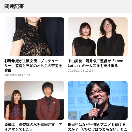
関連記事
杉野希妃が主演女優、プロデュー
中山美穂、岩井俊二監督が『Love
サー、監督と三足のわらじの苦労を
Letter』の一人二役を振り返る
告白
2016/10/28 19:37
2016/10/28 15:53
斎藤工、高梨臨の氷を毎回注文「ア
細田守はなぜ手描きアニメを続ける
イスマンでした」
のか？「CGだけはつまらない」とこ