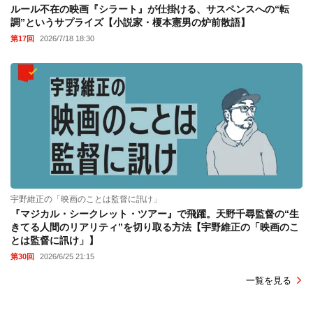
ルール不在の映画『シラート』が仕掛ける、サスペンスへの“転
調”というサプライズ【小説家・榎本憲男の炉前散語】
第17回
2026/7/18 18:30
宇野維正の「映画のことは監督に訊け」
『マジカル・シークレット・ツアー』で飛躍。天野千尋監督の“生
きてる人間のリアリティ”を切り取る方法【宇野維正の「映画のこ
とは監督に訊け」】
第30回
2026/6/25 21:15
一覧を見る