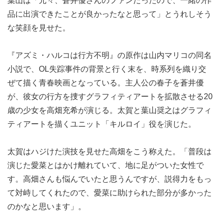
葉山は「元々、蒼井優さんのファンだったので、一緒の作
品に出演できたことが良かったなと思って」とうれしそう
な笑顔を見せた。
『アズミ・ハルコは行方不明』の原作は山内マリコの同名
小説で、OL失踪事件の背景と行く末を、時系列を織り交
ぜて描く青春映画となっている。主人公の春子を蒼井優
が、彼女の行方を捜すグラフィティアートを拡散させる20
歳の少女を高畑充希が演じる。太賀と葉山奨之はグラフィ
ティアートを描くユニット「キルロイ」役を演じた。
太賀はハジけた演技を見せた高畑をこう称えた。「普段は
演じた愛菜とはかけ離れていて、地に足がついた女性で
す。高畑さんも悩んでいたと思うんですが、説得力をもっ
て対峙してくれたので、愛菜に助けられた部分が多かった
のかなと思います」。