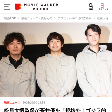
検索
アカウント
映画TOP
映画ニュース・読みもの
アズミ・ハルコは行方不明
松居大悟監
映画ニュース
2016/10/30 19:58
松居大悟監督が蒼井優を「規格外！ゴジラ的