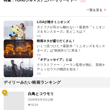
特集：TOHOシネマズアニバーサリーイヤー
PR
一覧を見る
LiSAが推すミニオンズ
ダイフクが耳から離れない！最新作『ミニオン
ズ＆モンスターズ』見どころは？
PR
映画ネタが盛りだくさん！
いくつ見つけた？最新作『ミニオンズ＆モンス
ターズ』は“映画作り”に奔走！
PR
「オデュッセイア」とは
クリストファー・ノーラン監督が挑む、英雄オ
デュッセウスの物語を知る！
PR
デイリーみたい映画ランキング
白鳥とコウモリ
2026年9月4日公開
9219