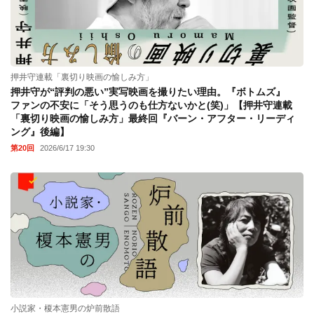
押井守連載「裏切り映画の愉しみ方」
押井守が“評判の悪い”実写映画を撮りたい理由。『ボトムズ』
ファンの不安に「そう思うのも仕方ないかと(笑)」【押井守連載
「裏切り映画の愉しみ方」最終回『バーン・アフター・リーディ
ング』後編】
第20回
2026/6/17 19:30
小説家・榎本憲男の炉前散語