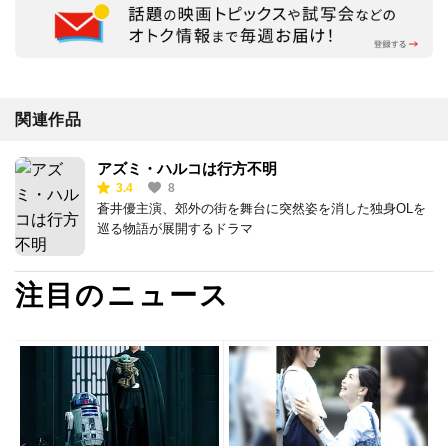
関連作品
アズミ・ハルコは行方不明
3.4
8
蒼井優主演、郊外の街を舞台に突然姿を消した独身OLを
巡る物語が展開するドラマ
注目のニュース