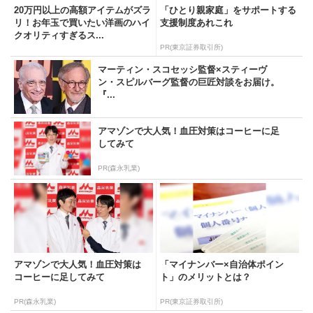
20万円以上の高額アイテムがズラ
「ひとり親家庭」をサポートする
リ！お年玉で買いたい洋画のハイ
支援制度あれこれ
クオリティすぎるス...
PR(東京証券取引所)
マーティン・スコセッシ監督×スティーヴ
ン・スピルバーグ監督の巨匠対談をお届け。
『...
アマゾンで大人気！血圧対策はコーヒーに足
してみて
PR(森永乳業)
アマゾンで大人気！血圧対策は
「マイナンバー×自治体ポイン
コーヒーに足してみて
ト」のメリットとは？
PR(森永乳業)
PR(東京証券取引所)