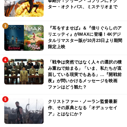
挙紹介！グリーン・ゴブリンにドク
ター・オクトパス、ミステリオまで
『耳をすませば』＆『借りぐらしのア
リエッティ』がIMAXに登場！4Kデジ
タルリマスター版が10月23日より期間
限定上映
「戦争は突然ではなく人々の選択の積
み重ねで始まる」「いま、私たちが直
面している現実でもある」…『開戦前
夜』が問いかけるメッセージを映画
ファンはどう観た？
クリストファー・ノーラン監督最新
作、その原典となる「オデュッセイ
ア」とはなにか？