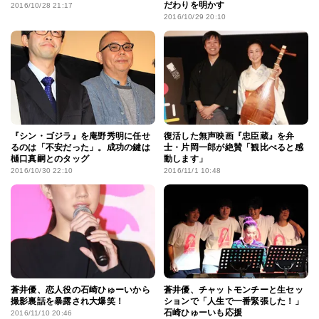
だわりを明かす
2016/10/28 21:17
2016/10/29 20:10
『シン・ゴジラ』を庵野秀明に任せ
復活した無声映画『忠臣蔵』を弁
るのは「不安だった」。成功の鍵は
士・片岡一郎が絶賛「観比べると感
樋口真嗣とのタッグ
動します」
2016/10/30 22:10
2016/11/1 10:48
蒼井優、恋人役の石崎ひゅーいから
蒼井優、チャットモンチーと生セッ
撮影裏話を暴露され大爆笑！
ションで「人生で一番緊張した！」
石崎ひゅーいも応援
2016/11/10 20:46