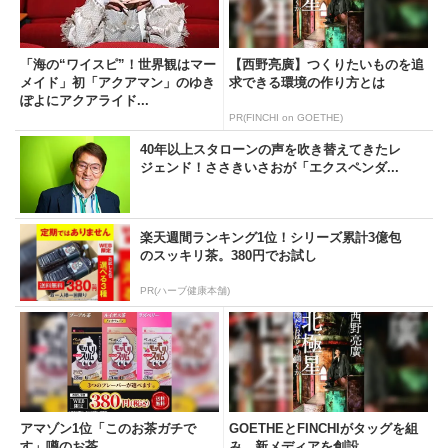
「海の“ワイスピ”！世界観はマー
【西野亮廣】つくりたいものを追
メイド」初「アクアマン」のゆき
求できる環境の作り方とは
ぽよにアクアライド...
PR(FINCHI on GOETHE)
40年以上スタローンの声を吹き替えてきたレ
ジェンド！ささきいさおが「エクスペンダ...
楽天週間ランキング1位！シリーズ累計3億包
のスッキリ茶。380円でお試し
PR(ハーブ健康本舗)
アマゾン1位「このお茶ガチで
GOETHEとFINCHIがタッグを組
す」噂のお茶
み、新メディアを創設