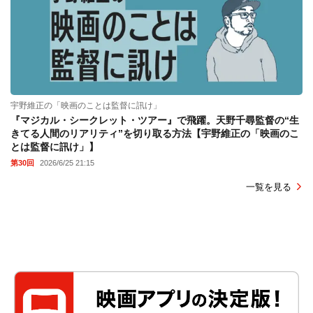
宇野維正の「映画のことは監督に訊け」
『マジカル・シークレット・ツアー』で飛躍。天野千尋監督の“生
きてる人間のリアリティ”を切り取る方法【宇野維正の「映画のこ
とは監督に訊け」】
第30回
2026/6/25 21:15
一覧を見る