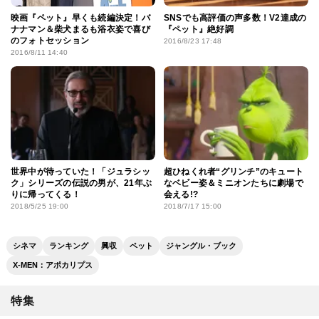
映画『ペット』早くも続編決定！バ
SNSでも高評価の声多数！V2達成の
ナナマン＆柴犬まるも浴衣姿で喜び
『ペット』絶好調
のフォトセッション
2016/8/23 17:48
2016/8/11 14:40
世界中が待っていた！「ジュラシッ
超ひねくれ者“グリンチ”のキュート
ク」シリーズの伝説の男が、21年ぶ
なベビー姿＆ミニオンたちに劇場で
りに帰ってくる！
会える!?
2018/5/25 19:00
2018/7/17 15:00
シネマ
ランキング
興収
ペット
ジャングル・ブック
X-MEN：アポカリプス
特集