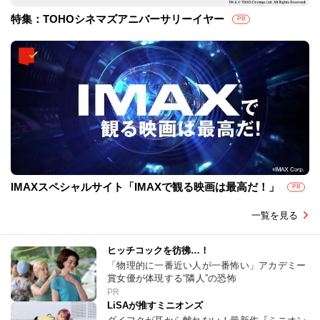
特集：TOHOシネマズアニバーサリーイヤー
PR
IMAXスペシャルサイト「IMAXで観る映画は最高だ！」
PR
一覧を見る
ヒッチコックを彷彿…！
「物理的に一番近い人が一番怖い」アカデミー
賞女優が体現する“隣人”の恐怖
PR
LiSAが推すミニオンズ