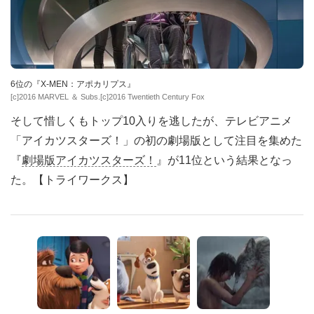
6位の『X-MEN：アポカリプス』
[c]2016 MARVEL ＆ Subs.[c]2016 Twentieth Century Fox
そして惜しくもトップ10入りを逃したが、テレビアニメ
「アイカツスターズ！」の初の劇場版として注目を集めた
『
劇場版アイカツスターズ！
』が11位という結果となっ
た。【トライワークス】