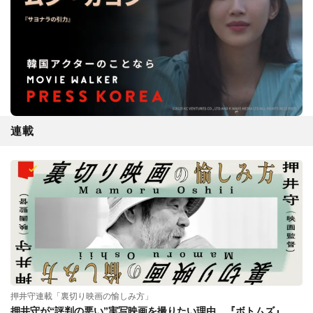
連載
押井守連載「裏切り映画の愉しみ方」
押井守が“評判の悪い”実写映画を撮りたい理由。『ボトムズ』