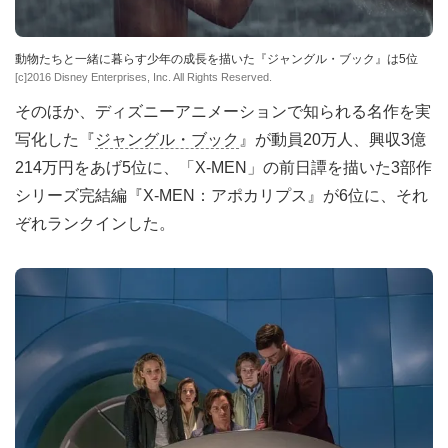
動物たちと一緒に暮らす少年の成長を描いた『ジャングル・ブック』は5位
[c]2016 Disney Enterprises, Inc. All Rights Reserved.
そのほか、ディズニーアニメーションで知られる名作を実
写化した『
ジャングル・ブック
』が動員20万人、興収3億
214万円をあげ5位に、「X‐MEN」の前日譚を描いた3部作
シリーズ完結編『X‐MEN：アポカリプス』が6位に、それ
ぞれランクインした。