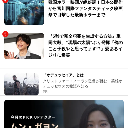
韓国ホラー映画が絶好調！日本公開作
から富川国際ファンタスティック映画
祭で目撃した最新ホラーまで
『5秒で完全犯罪を生成する方法』重
岡大毅、“現場の太陽”ぶり発揮「俺の
こと子役やと思ってます!?」愛あるイ
ジりに爆笑
「オデュッセイア」とは
クリストファー・ノーラン監督が挑む、英雄オ
デュッセウスの物語を知る！
PR