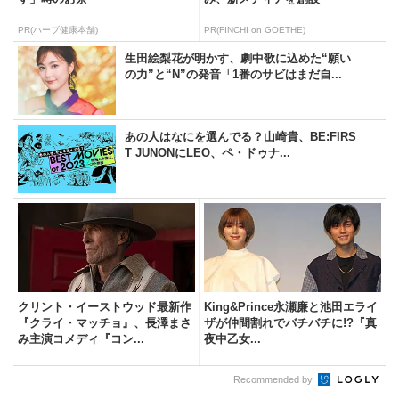
PR(ハーブ健康本舗)
PR(FINCHI on GOETHE)
生田絵梨花が明かす、劇中歌に込めた“願い
の力”と“N”の発音「1番のサビはまだ自...
あの人はなにを選んでる？山崎貴、BE:FIRS
T JUNONにLEO、ペ・ドゥナ...
クリント・イーストウッド最新作
King&Prince永瀬廉と池田エライ
『クライ・マッチョ』、長澤まさ
ザが仲間割れでバチバチに!?『真
み主演コメディ『コン...
夜中乙女...
Recommended by