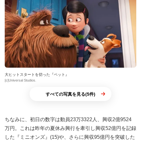
大ヒットスタートを切った『ペット』
[c]Universal Studios.
すべての写真を見る(5件)
ちなみに、初日の数字は動員23万3322人、興収2億9524
万円。これは昨年の夏休み興行を牽引し興収52億円を記録
した『ミニオンズ』(15)や、さらに興収95億円を突破した