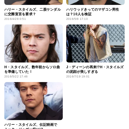
ハリー・スタイルズ、二股ケンダル
ハリウッドきってのマザコン男性
に交際宣言を要求？
は？10人を検証
2016/4/28 0:51
2016/5/8 17:10
H・スタイルズ、数年前からソロ曲
J・ディーンの再来!?H・スタイルズ
を準備していた！
の泥顔が美しすぎる
2016/5/22 17:46
2016/7/19 19:01
ハリー・スタイルズ、伝記映画で