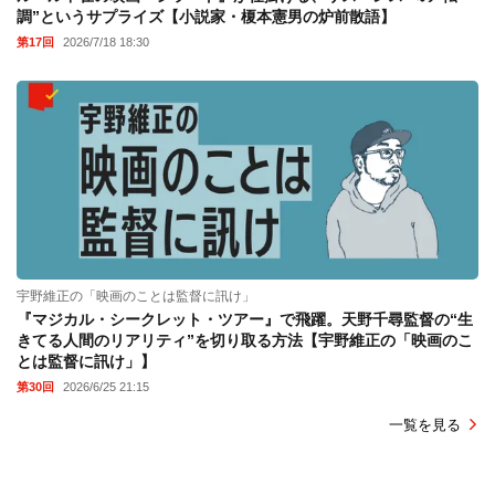
調”というサプライズ【小説家・榎本憲男の炉前散語】
第17回
2026/7/18 18:30
宇野維正の「映画のことは監督に訊け」
『マジカル・シークレット・ツアー』で飛躍。天野千尋監督の“生
きてる人間のリアリティ”を切り取る方法【宇野維正の「映画のこ
とは監督に訊け」】
第30回
2026/6/25 21:15
一覧を見る