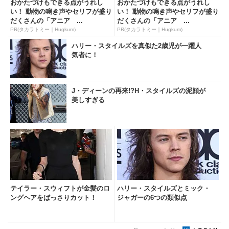
おかたづけもできる点がうれし
おかたづけもできる点がうれし
い！ 動物の鳴き声やセリフが盛り
い！ 動物の鳴き声やセリフが盛り
だくさんの「アニア ...
だくさんの「アニア ...
PR(タカラトミー｜Hugkum)
PR(タカラトミー｜Hugkum)
ハリー・スタイルズを真似た2歳児が一躍人
気者に！
J・ディーンの再来!?H・スタイルズの泥顔が
美しすぎる
テイラー・スウィフトが金髪のロ
ハリー・スタイルズとミック・
ングヘアをばっさりカット！
ジャガーの6つの類似点