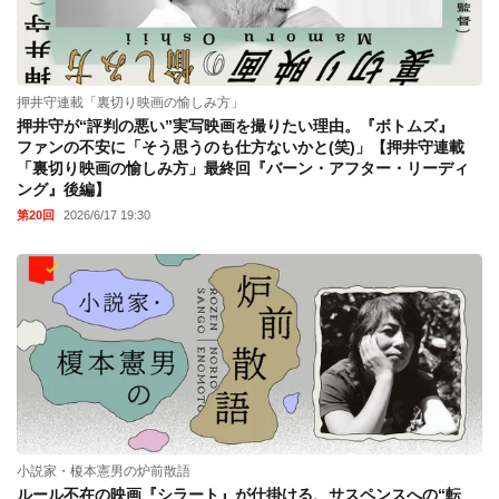
押井守連載「裏切り映画の愉しみ方」
押井守が“評判の悪い”実写映画を撮りたい理由。『ボトムズ』
ファンの不安に「そう思うのも仕方ないかと(笑)」【押井守連載
「裏切り映画の愉しみ方」最終回『バーン・アフター・リーディ
ング』後編】
第20回
2026/6/17 19:30
小説家・榎本憲男の炉前散語
ルール不在の映画『シラート』が仕掛ける、サスペンスへの“転