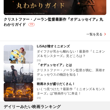
クリストファー・ノーラン監督最新作『オデュッセイア』丸
わかりガイド
PR
一覧を見る
LiSAが推すミニオンズ
ダイフクが耳から離れない！最新作『ミニオン
ズ＆モンスターズ』見どころは？
PR
「オデュッセイア」とは
クリストファー・ノーラン監督が挑む、英雄オ
デュッセウスの物語を知る！
PR
映画ネタが盛りだくさん！
いくつ見つけた？最新作『ミニオンズ＆モンス
ターズ』は“映画作り”に奔走！
PR
デイリーみたい映画ランキング