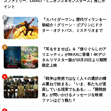
ズファミリー、LiSAの『ミニオンズ＆モンスターズ』推しポ
イント
『スパイダーマン』歴代ヴィランを一
挙紹介！グリーン・ゴブリンにドク
ター・オクトパス、ミステリオまで
『耳をすませば』＆『借りぐらしのア
リエッティ』がIMAXに登場！4Kデジ
タルリマスター版が10月23日より期間
限定上映
「戦争は突然ではなく人々の選択の積
み重ねで始まる」「いま、私たちが直
面している現実でもある」…『開戦前
夜』が問いかけるメッセージを映画
ファンはどう観た？