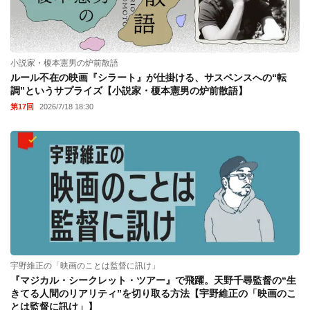
小説家・榎本憲男の炉前散語
ルール不在の映画『シラート』が仕掛ける、サスペンスへの“転
調”というサプライズ【小説家・榎本憲男の炉前散語】
第17回
2026/7/18 18:30
宇野維正の「映画のことは監督に訊け」
『マジカル・シークレット・ツアー』で飛躍。天野千尋監督の“生
きてる人間のリアリティ”を切り取る方法【宇野維正の「映画のこ
とは監督に訊け」】