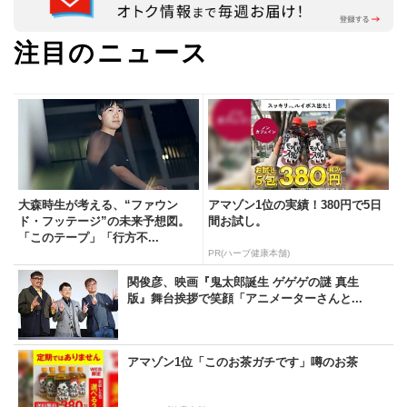
注目のニュース
大森時生が考える、“ファウン
アマゾン1位の実績！380円で5日
ド・フッテージ”の未来予想図。
間お試し。
「このテープ」「行方不...
PR(ハーブ健康本舗)
関俊彦、映画『鬼太郎誕生 ゲゲゲの謎 真生
版』舞台挨拶で笑顔「アニメーターさんと...
アマゾン1位「このお茶ガチです」噂のお茶