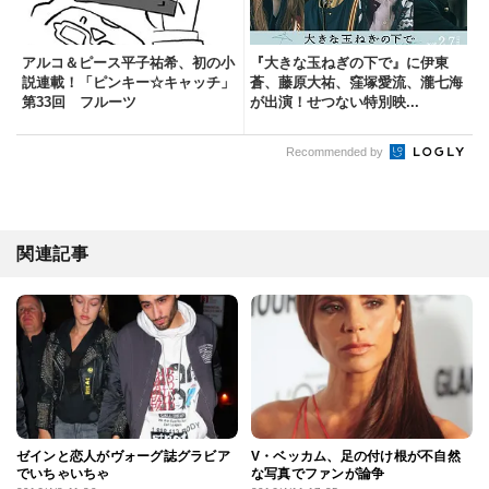
アルコ＆ピース平子祐希、初の小
『大きな玉ねぎの下で』に伊東
説連載！「ピンキー☆キャッチ」
蒼、藤原大祐、窪塚愛流、瀧七海
第33回 フルーツ
が出演！せつない特別映...
Recommended by
関連記事
ゼインと恋人がヴォーグ誌グラビア
V・ベッカム、足の付け根が不自然
でいちゃいちゃ
な写真でファンが論争