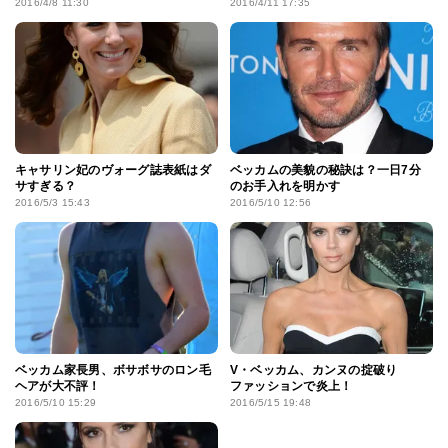
2016/4/8 11:30
2016/4/11 17:35
キャサリン妃のヴォーグ誌表紙はダ
ベッカムの美貌の秘訣は？一日7分
サすぎる？
のお手入れを明かす
2016/5/3 15:43
2016/5/10 12:56
ベッカム家長男、ボサボサのロン毛
V・ベッカム、カンヌの掟破り
ヘアが大不評！
ファッションで炎上！
2016/5/10 15:29
2016/5/15 19:48