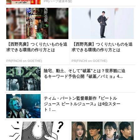
PR(ハーブ健康本舗)
【西野亮廣】つくりたいものを追
【西野亮廣】つくりたいものを追
求できる環境の作り方とは
求できる環境の作り方とは
PR(FINCHI on GOETHE)
PR(FINCHI on GOETHE)
陰宅、動土、そして”破墓”とは？世界観に迫
るキーワード予告公開『破墓／パミョ』4...
ティム・バートン監督最新作『ビートル
ジュース ビートルジュース』は4位スター
ト！...