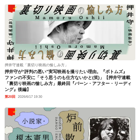
押井守連載「裏切り映画の愉しみ方」
押井守が“評判の悪い”実写映画を撮りたい理由。『ボトムズ』
ファンの不安に「そう思うのも仕方ないかと(笑)」【押井守連載
「裏切り映画の愉しみ方」最終回『バーン・アフター・リーディ
ング』後編】
第20回
2026/6/17 19:30