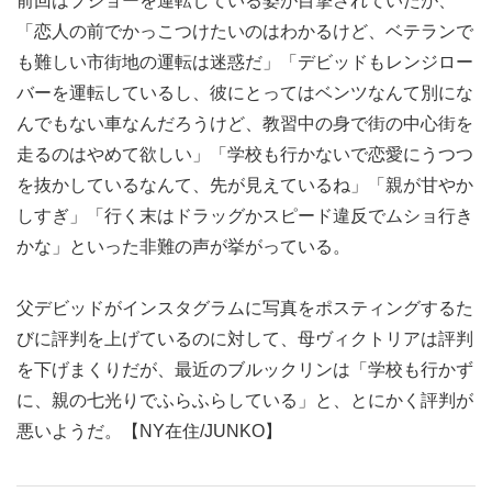
前回はプジョーを運転している姿が目撃されていたが、
「恋人の前でかっこつけたいのはわかるけど、ベテランで
も難しい市街地の運転は迷惑だ」「デビッドもレンジロー
バーを運転しているし、彼にとってはベンツなんて別にな
んでもない車なんだろうけど、教習中の身で街の中心街を
走るのはやめて欲しい」「学校も行かないで恋愛にうつつ
を抜かしているなんて、先が見えているね」「親が甘やか
しすぎ」「行く末はドラッグかスピード違反でムショ行き
かな」といった非難の声が挙がっている。
父デビッドがインスタグラムに写真をポスティングするた
びに評判を上げているのに対して、母ヴィクトリアは評判
を下げまくりだが、最近のブルックリンは「学校も行かず
に、親の七光りでふらふらしている」と、とにかく評判が
悪いようだ。【NY在住/JUNKO】