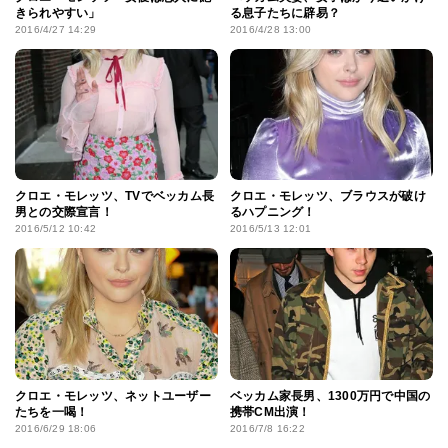
きられやすい」
る息子たちに辟易？
2016/4/27 14:29
2016/4/28 13:00
クロエ・モレッツ、TVでベッカム長
クロエ・モレッツ、ブラウスが破け
男との交際宣言！
るハプニング！
2016/5/12 10:42
2016/5/13 12:01
クロエ・モレッツ、ネットユーザー
ベッカム家長男、1300万円で中国の
たちを一喝！
携帯CM出演！
2016/6/29 18:06
2016/7/8 16:22