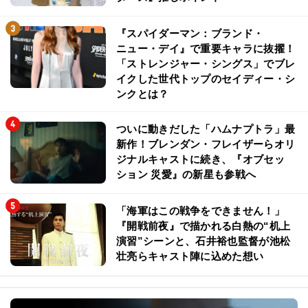
『スパイダーマン：ブランド・
ニュー・デイ』で重要キャラに抜擢！
「ストレンジャー・シングス」でブレ
イクした世代トップのセイディー・シ
ンクとは？
ついに動きだした「ハムナプトラ」最
新作！ブレンダン・フレイザーらオリ
ジナルキャストに続き、『オブセッ
ション 災愛』の新星も参戦へ
「海軍はこの戦争をできません！」
『開戦前夜』で描かれる白熱の“机上
演習”シーンと、石井裕也監督が池松
壮亮らキャスト陣に込めた想い