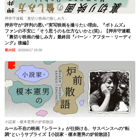
押井守連載「裏切り映画の愉しみ方」
押井守が“評判の悪い”実写映画を撮りたい理由。『ボトムズ』
ファンの不安に「そう思うのも仕方ないかと(笑)」【押井守連載
「裏切り映画の愉しみ方」最終回『バーン・アフター・リーディ
ング』後編】
第20回
2026/6/17 19:30
小説家・榎本憲男の炉前散語
ルール不在の映画『シラート』が仕掛ける、サスペンスへの“転
調”というサプライズ【小説家・榎本憲男の炉前散語】