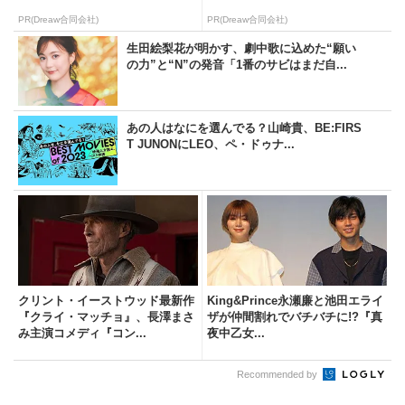
PR(Dreaw合同会社)
PR(Dreaw合同会社)
生田絵梨花が明かす、劇中歌に込めた“願い
の力”と“N”の発音「1番のサビはまだ自...
あの人はなにを選んでる？山崎貴、BE:FIRS
T JUNONにLEO、ペ・ドゥナ...
クリント・イーストウッド最新作
King&Prince永瀬廉と池田エライ
『クライ・マッチョ』、長澤まさ
ザが仲間割れでバチバチに!?『真
み主演コメディ『コン...
夜中乙女...
Recommended by