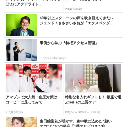
ぽよにアクアライド...
PR(森永乳業)
40年以上スタローンの声を吹き替えてきたレ
ジェンド！ささきいさおが「エクスペンダ...
事例から学ぶ『特権アクセス管理』
PR(KeeperSecurity)
アマゾンで大人気！血圧対策は
特別な名入れギフトも！ 銀座で選
コーヒーに足してみて
ぶReFaの上質ケア
PR(森永乳業)
PR(ReFa GINZA on CREA)
生田絵梨花が明かす、劇中歌に込めた“願い
の力”と“N”の発音「1番のサビはまだ自...