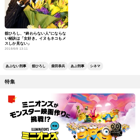
舘ひろし、“終わらない人”にならな
い秘訣は「女好き。イヌもネコもメ
スしか見ない」
2018/6/9 13:11
あぶない刑事
舘ひろし
柴田恭兵
あぶ刑事
シネマ
特集