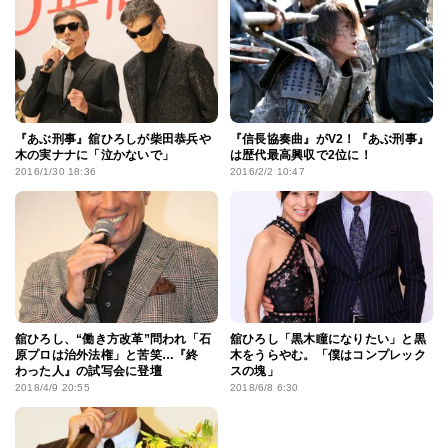
『あぶ刑事』舘ひろしが柴田恭兵や
『信長協奏曲』がV2！『あぶ刑事』
木の実ナナに「泣かないで」
は歴代最高興収で2位に！
2016/1/30 18:36
2016/2/2 10:47
舘ひろし、“働き方改革”問われ「石
舘ひろし「黒木瞳になりたい」と黒
原プロは治外法権」と苦笑…『終
木をうらやむ。「僕はコンプレック
わった人』の試写会に登壇
スの塊」
2018/4/9 20:55
2018/6/8 6:30