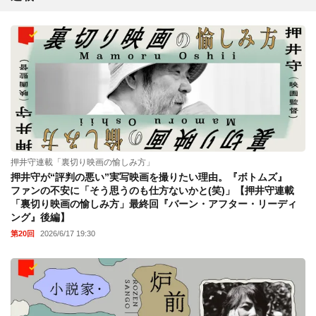
押井守連載「裏切り映画の愉しみ方」
押井守が“評判の悪い”実写映画を撮りたい理由。『ボトムズ』
ファンの不安に「そう思うのも仕方ないかと(笑)」【押井守連載
「裏切り映画の愉しみ方」最終回『バーン・アフター・リーディ
ング』後編】
第20回
2026/6/17 19:30