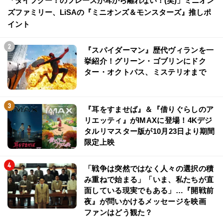
「ダイフクー！のフレーズが耳から離れない！(笑)」ミニオン
ズファミリー、LiSAの『ミニオンズ＆モンスターズ』推しポ
イント
『スパイダーマン』歴代ヴィランを一
挙紹介！グリーン・ゴブリンにドク
ター・オクトパス、ミステリオまで
『耳をすませば』＆『借りぐらしのア
リエッティ』がIMAXに登場！4Kデジ
タルリマスター版が10月23日より期間
限定上映
「戦争は突然ではなく人々の選択の積
み重ねで始まる」「いま、私たちが直
面している現実でもある」…『開戦前
夜』が問いかけるメッセージを映画
ファンはどう観た？