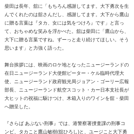
柴田は長年、舘に「もちろん感謝してます。大下勇次を生
んでくれたのは舘さんだし、感謝してます。大下から鷹山
に贈る言葉は『タカ、女には気をつけろ』です」と言っ
て、おちゃめな笑みを浮かべた。舘は柴田に「鷹山から、
大下に贈る言葉ですね。ずーっと走り続けてほしい。そう
思います」と力強く語った。
舞台挨拶には、映画のロケ地となったニュージーランドの
在日ニュージーランド大使館ピーター・ケル臨時代理大
使、ニュージーランド政府観光局ジョアン・ゴーリー広報
部長、ニュージーランド航空スコット・カー日本支社長が
大ヒットの祝福に駆けつけ、木箱入りのワインを舘・柴田
へ贈呈した。
『さらば あぶない刑事』では、港警察署捜査課の刑事コ
ンビ、タカこと鷹山敏樹(舘ひろし)と、ユージこと大下勇