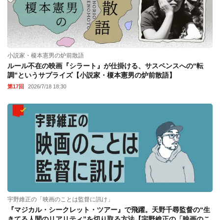
小説家・榎本憲男の炉前散語
ルール不在の映画『シラート』が仕掛ける、サスペンスへの“転
調”というサプライズ【小説家・榎本憲男の炉前散語】
第17回
2026/7/18 18:30
宇野維正の「映画のことは監督に訊け」
『マジカル・シークレット・ツアー』で飛躍。天野千尋監督の“生
きてる人間のリアリティ”を切り取る方法【宇野維正の「映画のこ