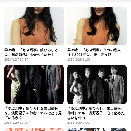
菜々緒、『あぶ刑事』舘ひろしと
菜々緒、『あぶ刑事』タカの恋人
は、無名時代に出会っていた！
役！2016年は、脱・悪女!?
2016/1/27 10:47
2016/1/28 11:00
『あぶ刑事』舘ひろし＆柴田恭兵
『あぶ刑事』舘ひろし、柴田恭兵、
を、浅野温子＆仲村トオルはどう見
仲村トオル、浅野温子、心に秘めた
ているか？
思いを告白
2016/1/29 13:26
2016/1/30 8:00