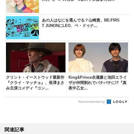
あの人はなにを選んでる？山崎貴、BE:FIRS
T JUNONにLEO、ペ・ドゥナ...
クリント・イーストウッド最新作
King&Prince永瀬廉と池田エライ
『クライ・マッチョ』、長澤まさ
ザが仲間割れでバチバチに!?『真
み主演コメディ『コン...
夜中乙女...
Recommended by
関連記事