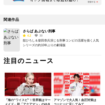
関連作品
さらば あぶない刑事
4.2
30
舘ひろし＆柴田恭兵演じる刑事コンビの活躍を描く人気
シリーズの約10年ぶりの劇場版
注目のニュース
「海の“ワイスピ”！世界観はマー
アマゾンで大人気！血圧対策は
メイド」初「アクアマン」のゆき
コーヒーに足してみて