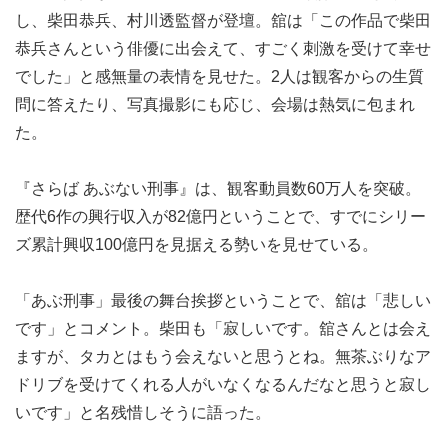
し、柴田恭兵、村川透監督が登壇。舘は「この作品で柴田
恭兵さんという俳優に出会えて、すごく刺激を受けて幸せ
でした」と感無量の表情を見せた。2人は観客からの生質
問に答えたり、写真撮影にも応じ、会場は熱気に包まれ
た。
『さらば あぶない刑事』は、観客動員数60万人を突破。
歴代6作の興行収入が82億円ということで、すでにシリー
ズ累計興収100億円を見据える勢いを見せている。
「あぶ刑事」最後の舞台挨拶ということで、舘は「悲しい
です」とコメント。柴田も「寂しいです。舘さんとは会え
ますが、タカとはもう会えないと思うとね。無茶ぶりなア
ドリブを受けてくれる人がいなくなるんだなと思うと寂し
いです」と名残惜しそうに語った。