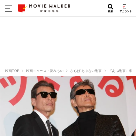
検索
アカウント
映画TOP
映画ニュース・読みもの
さらば あぶない刑事
『あぶ刑事』最後