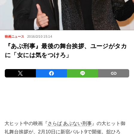
映画ニュース
2016/2/10 15:14
『あぶ刑事』最後の舞台挨拶、ユージがタカ
に「女には気をつけろ」
大ヒット中の映画『
さらば あぶない刑事
』の大ヒット御
礼舞台挨拶が、2月10日に新宿バルト9で開催。舘ひろ