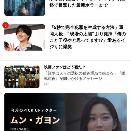
祭で目撃した最新ホラーまで
『5秒で完全犯罪を生成する方法』重
岡大毅、“現場の太陽”ぶり発揮「俺の
こと子役やと思ってます!?」愛あるイ
ジりに爆笑
映画ファンはどう観た？
「戦争は人々の選択の積み重ねで始まる」『開
戦前夜』が問いかけるメッセージ
PR