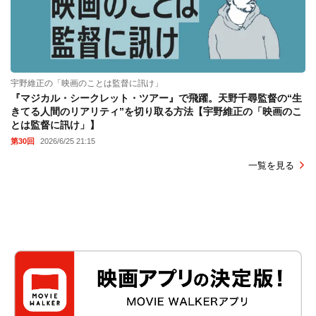
宇野維正の「映画のことは監督に訊け」
『マジカル・シークレット・ツアー』で飛躍。天野千尋監督の“生
きてる人間のリアリティ”を切り取る方法【宇野維正の「映画のこ
とは監督に訊け」】
第30回
2026/6/25 21:15
一覧を見る