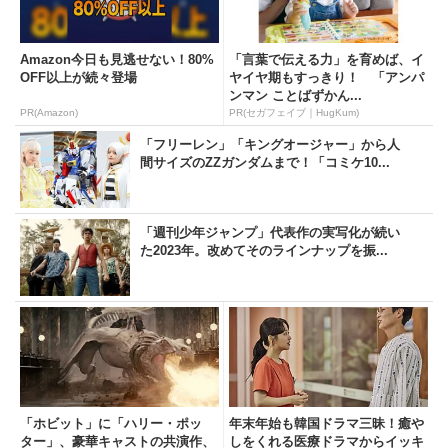
Amazon今日も見逃せない！80%
「言葉で伝える力」を育めば、イ
OFF以上が続々登場
ヤイヤ期もすっきり！ 「アンパ
ンマン ことばずかん...
PR(Amazon)
PR(セガフェイブ｜HugKum)
「フリーレン」「キングオージャー」から人
間サイズのZZガンダムまで！「コミケ10...
「週刊少年ジャンプ」代表作の実写化が続い
た2023年。改めてそのラインナップを振...
「ホビット」に「ハリー・ポッ
年末年始も韓国ドラマ三昧！癒や
ター」、豪華キャストの共演作、
しをくれる医療ドラマからイッキ