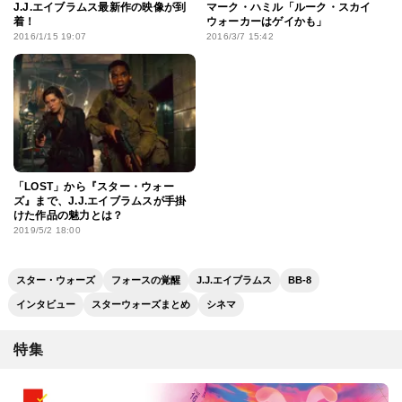
J.J.エイブラムス最新作の映像が到
マーク・ハミル「ルーク・スカイ
着！
ウォーカーはゲイかも」
2016/1/15 19:07
2016/3/7 15:42
「LOST」から『スター・ウォー
ズ』まで、J.J.エイブラムスが手掛
けた作品の魅力とは？
2019/5/2 18:00
スター・ウォーズ
フォースの覚醒
J.J.エイブラムス
BB-8
インタビュー
スターウォーズまとめ
シネマ
特集