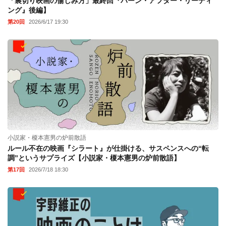
「裏切り映画の愉しみ方」最終回『バーン・アフター・リーディ
ング』後編】
第20回
2026/6/17 19:30
小説家・榎本憲男の炉前散語
ルール不在の映画『シラート』が仕掛ける、サスペンスへの“転
調”というサプライズ【小説家・榎本憲男の炉前散語】
第17回
2026/7/18 18:30