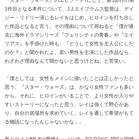
『スター・ウォーズ』のエピソード7にして、新3部作の第
1作目となる本作について、J.J.エイブラムス監督は、デイ
ジー・リドリー演じるレイをはじめ、ヒロインを打ち出し
た作品となると言う。その理由について尋ねると「僕が過
去に海外ドラマシリーズ『フェリシティの青春』や『エイ
リアス』を手掛けた時も、『どうして女性を主人公にした
のか？』と聞かれたよ。若い男性を主演にした作品なら、
わざわざ理由なんて聞かないと思うけどね」と苦笑い。
「僕としては、女性をメインに描いたことは正しかったと
思う。『スター・ウォーズ』は、かなり女性ファンも多い
から。それに、ヒロインがいることで、より女性が入りや
すいストーリーになったと思う。レイは強くて野心があ
り、自分の居場所を求めていく。レイを通して希望がもて
る物語になったんじゃないかな」。