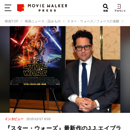
検索
アカウント
映画TOP
映画ニュース・読みもの
スター・ウォーズ／フォースの覚醒
『
インタビュー
2015/12/17 8:00
『スター・ウォーズ』最新作のJ.J.エイブラ