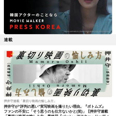
連載
押井守連載「裏切り映画の愉しみ方」
押井守が“評判の悪い”実写映画を撮りたい理由。『ボトムズ』
ファンの不安に「そう思うのも仕方ないかと(笑)」【押井守連載