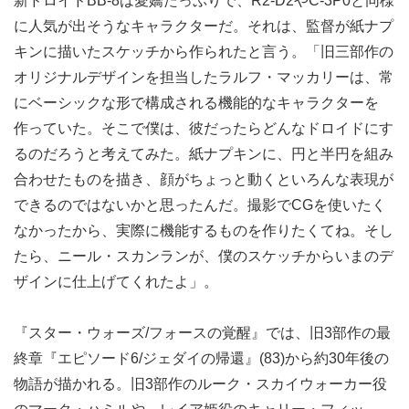
新ドロイドBB-8は愛嬌たっぷりで、R2-D2やC-3P0と同様
に人気が出そうなキャラクターだ。それは、監督が紙ナプ
キンに描いたスケッチから作られたと言う。「旧三部作の
オリジナルデザインを担当したラルフ・マッカリーは、常
にベーシックな形で構成される機能的なキャラクターを
作っていた。そこで僕は、彼だったらどんなドロイドにす
るのだろうと考えてみた。紙ナプキンに、円と半円を組み
合わせたものを描き、顔がちょっと動くといろんな表現が
できるのではないかと思ったんだ。撮影でCGを使いたく
なかったから、実際に機能するものを作りたくてね。そし
たら、ニール・スカンランが、僕のスケッチからいまのデ
ザインに仕上げてくれたよ」。
『スター・ウォーズ/フォースの覚醒』では、旧3部作の最
終章『エピソード6/ジェダイの帰還』(83)から約30年後の
物語が描かれる。旧3部作のルーク・スカイウォーカー役