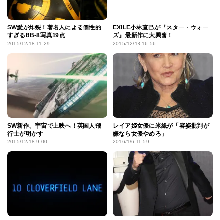
SW愛が炸裂！著名人による個性的
EXILE小林直己が『スター・ウォー
すぎるBB-8写真19点
ズ』最新作に大興奮！
2015/12/18 11:29
2015/12/18 16:56
SW新作、宇宙で上映へ！英国人飛
レイア姫女優に米紙が「容姿批判が
行士が明かす
嫌なら女優やめろ」
2015/12/18 9:00
2016/1/6 11:59