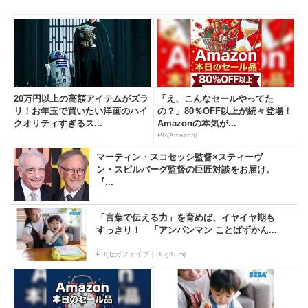
20万円以上の高額アイテムがズラ
「え、こんなセールやってた
リ！お年玉で買いたい洋画のハイ
の？」80％OFF以上が続々登場！
クオリティすぎるス...
Amazonの本気が...
PR(Amazon)
マーティン・スコセッシ監督×スティーヴ
ン・スピルバーグ監督の巨匠対談をお届け。
『...
「言葉で伝える力」を育めば、イヤイヤ期も
すっきり！ 「アンパンマン ことばずかん...
PR(セガフェイブ｜HugKum)