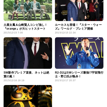
土屋太鳳＆山崎賢人コンビ強し！
ルーカスも登場！『スター・ウォー
『orange』が大ヒットスタート
ズ』ワールド・プレミア開催
2015/12/15 7:00
2015/12/15 22:34
SW新作プレミア直後、ネットは絶
R2-D2はSWシリーズ最強!?宇宙飛行
賛の嵐！
士・野口氏が熱弁！
2015/12/16 19:19
2015/12/17 20:37