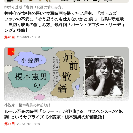
押井守連載「裏切り映画の愉しみ方」
押井守が“評判の悪い”実写映画を撮りたい理由。『ボトムズ』
ファンの不安に「そう思うのも仕方ないかと(笑)」【押井守連載
「裏切り映画の愉しみ方」最終回『バーン・アフター・リーディ
ング』後編】
第20回
2026/6/17 19:30
小説家・榎本憲男の炉前散語
ルール不在の映画『シラート』が仕掛ける、サスペンスへの“転
調”というサプライズ【小説家・榎本憲男の炉前散語】
第17回
2026/7/18 18:30