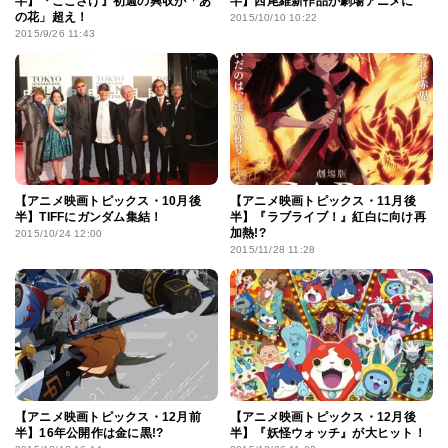
半】『ここさけ』初週の興収が「あ
半】西尾維新作品が劇場アニメに
の花」超え！
2015/10/10 10:22
2015/9/26 11:43
【アニメ映画トピックス・10月後
【アニメ映画トピックス・11月後
半】TIFFにガンダム集結！
半】『ラブライブ！』紅白に向け再
加熱!?
2015/10/24 12:00
2015/11/28 11:28
【アニメ映画トピックス・12月前
【アニメ映画トピックス・12月後
半】16年公開作は金に黒!?
半】『妖怪ウォッチ』が大ヒット！