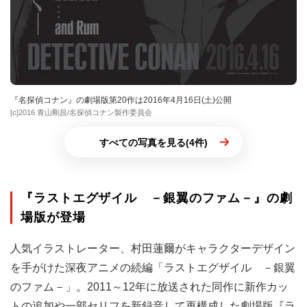
『名探偵コナン』の劇場版第20作は2016年4月16日(土)公開
[c]2016 青山剛昌/名探偵コナン製作委員会
すべての写真を見る(4件)
『ラストエグザイル －銀翼のファム－』の劇
場版が登場
人気イラストレーター、村田蓮爾がキャラクターデザイン
を手がけた深夜アニメの続編「ラストエグザイル －銀翼
のファム－」。2011～12年に放送された同作に新作カッ
トの追加や一部セリフを新録音して再構成した劇場版『ラ