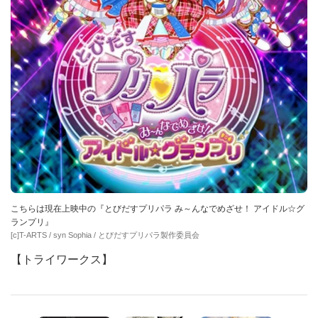
こちらは現在上映中の『とびだすプリパラ み～んなでめざせ！ アイドル☆グ
ランプリ』
[c]T-ARTS / syn Sophia / とびだすプリパラ製作委員会
【トライワークス】