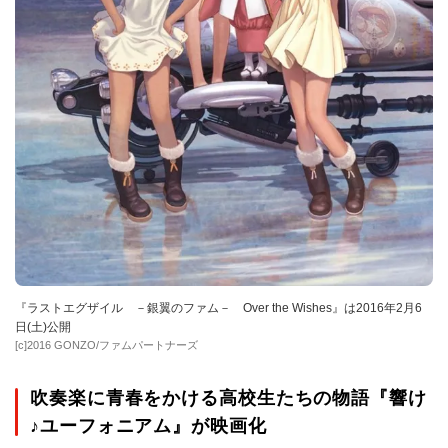
『ラストエグザイル －銀翼のファム－ Over the Wishes』は2016年2月6
日(土)公開
[c]2016 GONZO/ファムパートナーズ
吹奏楽に青春をかける高校生たちの物語『響け
♪ユーフォニアム』が映画化