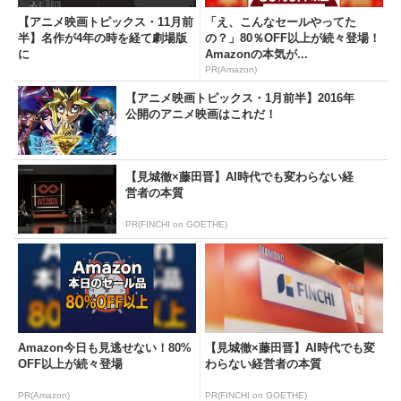
【アニメ映画トピックス・11月前
「え、こんなセールやってた
半】名作が4年の時を経て劇場版
の？」80％OFF以上が続々登場！
に
Amazonの本気が...
PR(Amazon)
【アニメ映画トピックス・1月前半】2016年
公開のアニメ映画はこれだ！
【見城徹×藤田晋】AI時代でも変わらない経
営者の本質
PR(FINCHI on GOETHE)
Amazon今日も見逃せない！80%
【見城徹×藤田晋】AI時代でも変
OFF以上が続々登場
わらない経営者の本質
PR(Amazon)
PR(FINCHI on GOETHE)