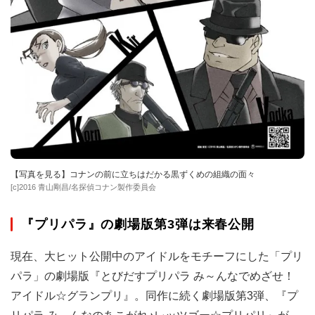
【写真を見る】コナンの前に立ちはだかる黒ずくめの組織の面々
[c]2016 青山剛昌/名探偵コナン製作委員会
『プリパラ』の劇場版第3弾は来春公開
現在、大ヒット公開中のアイドルをモチーフにした「プリ
パラ」の劇場版『とびだすプリパラ み～んなでめざせ！
アイドル☆グランプリ』。同作に続く劇場版第3弾、『プ