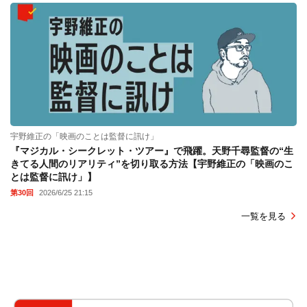
宇野維正の「映画のことは監督に訊け」
『マジカル・シークレット・ツアー』で飛躍。天野千尋監督の“生
きてる人間のリアリティ”を切り取る方法【宇野維正の「映画のこ
とは監督に訊け」】
第30回
2026/6/25 21:15
一覧を見る