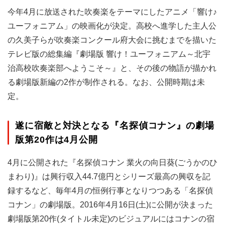
今年4月に放送された吹奏楽をテーマにしたアニメ「響け♪
ユーフォニアム」の映画化が決定。高校へ進学した主人公
の久美子らが吹奏楽コンクール府大会に挑むまでを描いた
テレビ版の総集編『劇場版 響け！ユーフォニアム～北宇
治高校吹奏楽部へようこそ～』と、その後の物語が描かれ
る劇場版新編の2作が制作される。なお、公開時期は未
定。
遂に宿敵と対決となる『名探偵コナン』の劇場
版第20作は4月公開
4月に公開された『名探偵コナン 業火の向日葵(ごうかのひ
まわり)』は興行収入44.7億円とシリーズ最高の興収を記
録するなど、毎年4月の恒例行事となりつつある「名探偵
コナン」の劇場版。2016年4月16日(土)に公開が決まった
劇場版第20作(タイトル未定)のビジュアルにはコナンの宿