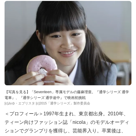
【写真を見る】「Seventeen」専属モデルの藤麻理亜。『通学シリーズ 通学
電車』、『通学シリーズ 通学途中』で映画初挑戦
[c]みゆ・エブリスタ [c]2015「通学シリーズ」製作委員会
＜プロフィール＞1997年生まれ、東京都出身。2010年、
ティーン向けファッション誌「nicola」のモデルオーディ
ションでグランプリを獲得し、芸能界入り。卒業後は、