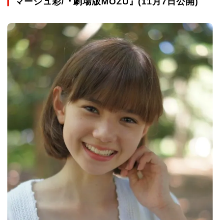
マーシュ彩/『劇場版MOZU』(11月7日公開)