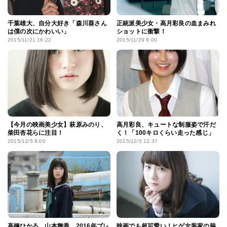
千葉雄大、自分大好き「森川葵さん
正統派美少女・高月彩良の血まみれ
は僕の次にかわいい」
ショットに衝撃！
2015/11/21 16:22
2015/11/29 8:00
【今月の映画美少女】萩原みのり、
高月彩良、キュートな制服姿で汗だ
柴田杏花らに注目！
く！「100キロくらい走った感じ」
2015/12/5 8:00
2015/12/5 12:37
高橋ひかる、山本舞香…2016年ブレ
映画でも超可愛い！ヒゲ女装家の脇