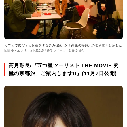
カフェで友だちとお茶をするチカ(藤)。女子高生の等身大の姿を堂々と演じた
[c]みゆ・エブリスタ [c]2015「通学シリーズ」製作委員会
高月彩良/『五つ星ツーリスト THE MOVIE 究
極の京都旅、ご案内します!!』(11月7日公開)