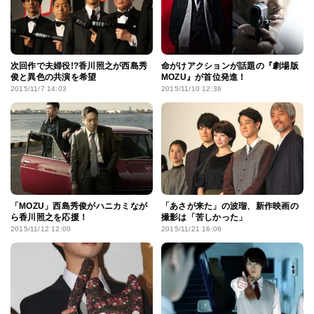
次回作で夫婦役!?香川照之が西島秀
命がけアクションが話題の『劇場版
俊と異色の共演を希望
MOZU』が首位発進！
2015/11/7 14:03
2015/11/10 12:36
「MOZU」西島秀俊がハニカミなが
「あさが来た」の波瑠、新作映画の
ら香川照之を応援！
撮影は「苦しかった」
2015/11/12 12:00
2015/11/21 16:06