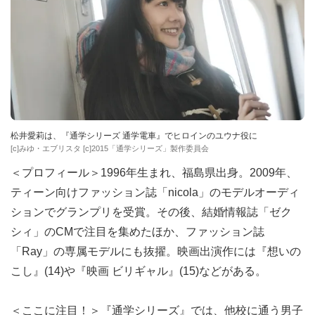
松井愛莉は、『通学シリーズ 通学電車』でヒロインのユウナ役に
[c]みゆ・エブリスタ [c]2015「通学シリーズ」製作委員会
＜プロフィール＞1996年生まれ、福島県出身。2009年、
ティーン向けファッション誌「nicola」のモデルオーディ
ションでグランプリを受賞。その後、結婚情報誌「ゼク
シィ」のCMで注目を集めたほか、ファッション誌
「Ray」の専属モデルにも抜擢。映画出演作には『想いの
こし』(14)や『映画 ビリギャル』(15)などがある。
＜ここに注目！＞『通学シリーズ』では、他校に通う男子