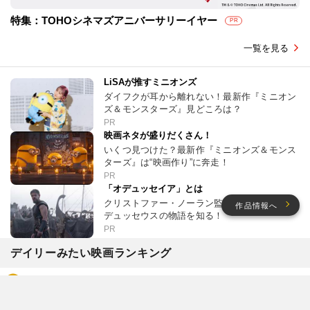
特集：TOHOシネマズアニバーサリーイヤー
PR
一覧を見る
LiSAが推すミニオンズ
ダイフクが耳から離れない！最新作『ミニオン
ズ＆モンスターズ』見どころは？
PR
映画ネタが盛りだくさん！
いくつ見つけた？最新作『ミニオンズ＆モンス
ターズ』は“映画作り”に奔走！
PR
「オデュッセイア」とは
クリストファー・ノーラン監督が挑む、英雄オ
作品情報へ
デュッセウスの物語を知る！
PR
デイリーみたい映画ランキング
白鳥とコウモリ
2026年9月4日公開