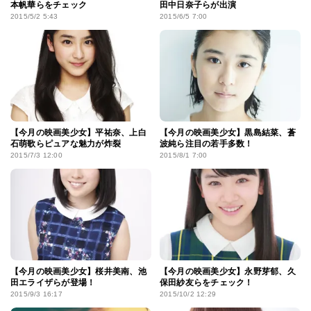
本帆華らをチェック
田中日奈子らが出演
2015/5/2 5:43
2015/6/5 7:00
【今月の映画美少女】平祐奈、上白
【今月の映画美少女】黒島結菜、蒼
石萌歌らピュアな魅力が炸裂
波純ら注目の若手多数！
2015/7/3 12:00
2015/8/1 7:00
【今月の映画美少女】桜井美南、池
【今月の映画美少女】永野芽郁、久
田エライザらが登場！
保田紗友らをチェック！
2015/9/3 16:17
2015/10/2 12:29