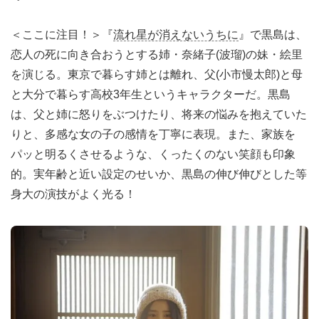
＜ここに注目！＞『
流れ星が消えないうちに
』で黒島は、
恋人の死に向き合おうとする姉・奈緒子(波瑠)の妹・絵里
を演じる。東京で暮らす姉とは離れ、父(小市慢太郎)と母
と大分で暮らす高校3年生というキャラクターだ。黒島
は、父と姉に怒りをぶつけたり、将来の悩みを抱えていた
りと、多感な女の子の感情を丁寧に表現。また、家族を
パッと明るくさせるような、くったくのない笑顔も印象
的。実年齢と近い設定のせいか、黒島の伸び伸びとした等
身大の演技がよく光る！