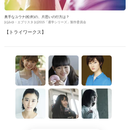
奥手なユウナ(松井)の、片思いの行方は？
[c]みゆ・エブリスタ [c]2015「通学シリーズ」製作委員会
【トライワークス】