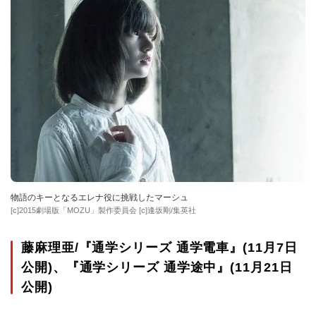
物語のキーとなるエレナ役に挑戦したマーシュ
[c]2015劇場版「MOZU」製作委員会 [c]逢坂剛/集英社
藤麻理亜/『通学シリーズ 通学電車』(11月7日
公開)、『通学シリーズ 通学途中』(11月21日
公開)