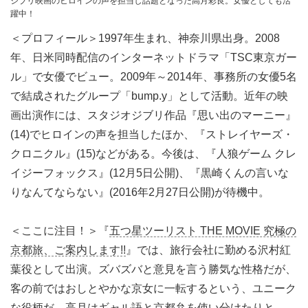
ジブリ映画のヒロインの声を担当し話題となった高月彩良。女優としても活
躍中！
＜プロフィール＞1997年生まれ、神奈川県出身。2008
年、日米同時配信のインターネットドラマ「TSC東京ガー
ル」で女優でビュー。2009年～2014年、事務所の女優5名
で結成されたグループ「bump.y」として活動。近年の映
画出演作には、スタジオジブリ作品『思い出のマーニー』
(14)でヒロインの声を担当したほか、『ストレイヤーズ・
クロニクル』(15)などがある。今後は、『人狼ゲーム クレ
イジーフォックス』(12月5日公開)、『黒崎くんの言いな
りなんてならない』(2016年2月27日公開)が待機中。
＜ここに注目！＞『
五つ星ツーリスト THE MOVIE 究極の
京都旅、ご案内します!!
』では、旅行会社に勤める沢村紅
葉役として出演。ズバズバと意見を言う勝気な性格だが、
客の前ではおしとやかな京女に一転するという、ユニーク
な役柄だ。高月はギャル語と京都弁を使い分けたりと、