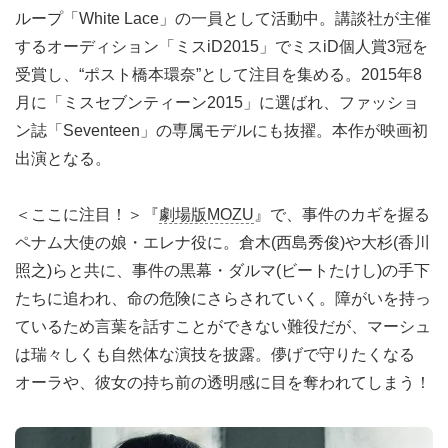
ループ「White Lace」の一員として活動中。講談社が主催
するオーディション「ミスiD2015」でミスiD個人賞3冠を
受賞し、“ポスト橋本環奈”として注目を集める。2015年8
月に「ミスセブンティーン2015」に選ばれ、ファッショ
ン誌「Seventeen」の専属モデルにも抜擢。本作が映画初
出演となる。
＜ここに注目！＞『
劇場版MOZU
』で、事件のカギを握る
ペナム大使の娘・エレナ役に。倉木(西島秀俊)や大杉(香川
照之)らと共に、事件の黒幕・ダルマ(ビートたけし)の手下
たちに追われ、命の危険にさらされていく。障がいを持っ
ているため言葉を話すことができない難役だが、マーシュ
は瑞々しくも自然体な演技を披露。儚げで守りたくなる
オーラや、彼女の持ち前の透明感に目を奪われてしまう！