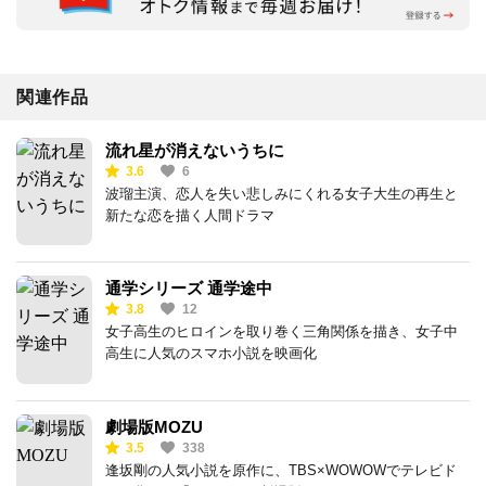
関連作品
流れ星が消えないうちに
3.6
6
波瑠主演、恋人を失い悲しみにくれる女子大生の再生と
新たな恋を描く人間ドラマ
通学シリーズ 通学途中
3.8
12
女子高生のヒロインを取り巻く三角関係を描き、女子中
高生に人気のスマホ小説を映画化
劇場版MOZU
3.5
338
逢坂剛の人気小説を原作に、TBS×WOWOWでテレビド