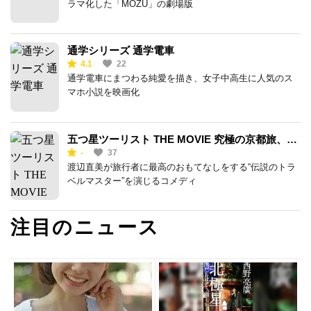
ラマ化した「MOZU」の劇場版
通学シリーズ 通学電車
4.1
22
通学電車にまつわる純愛を描き、女子中高生に人気のス
マホ小説を映画化
五つ星ツーリスト THE MOVIE 究極の京都旅、ご
-
37
案内します!!
渡辺直美が旅行者に最高のおもてなしをする“伝説のトラ
ベルマスター”を演じるコメディ
注目のニュース