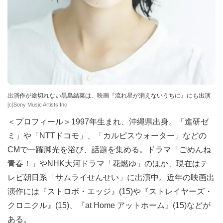
出演作が途切れない黒島結菜は、映画『流れ星が消えないうちに』にも出演
[c]Sony Music Artists Inc.
＜プロフィール＞1997年生まれ、沖縄県出身。「進研ゼ
ミ」や「NTTドコモ」、「カルピスウォーター」などの
CMで一躍脚光を浴び、話題を集める。ドラマ「ごめんね
青春！」やNHK大河ドラマ「花燃ゆ」のほか、現在はテ
レビ朝日系「サムライせんせい」に出演中。近年の映画出
演作には『ストロボ・エッジ』(15)や『ストレイヤーズ・
クロニクル』(15)、『at Home アットホーム』(15)などが
ある。