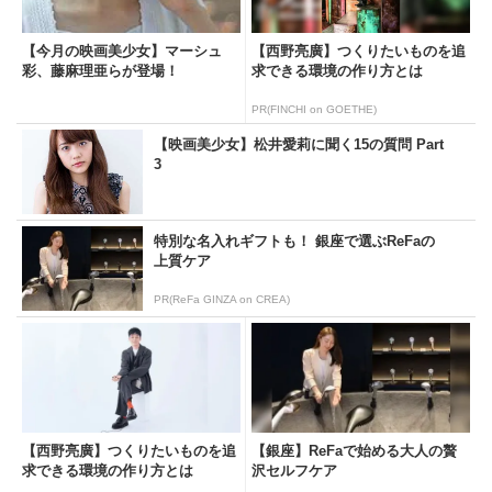
【今月の映画美少女】マーシュ
【西野亮廣】つくりたいものを追
彩、藤麻理亜らが登場！
求できる環境の作り方とは
PR(FINCHI on GOETHE)
【映画美少女】松井愛莉に聞く15の質問 Part
3
特別な名入れギフトも！ 銀座で選ぶReFaの
上質ケア
PR(ReFa GINZA on CREA)
【西野亮廣】つくりたいものを追
【銀座】ReFaで始める大人の贅
求できる環境の作り方とは
沢セルフケア