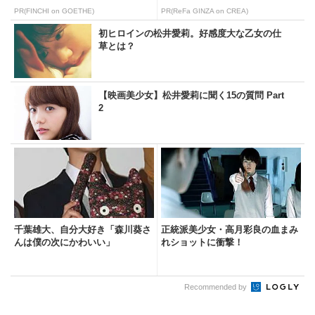
PR(FINCHI on GOETHE)
PR(ReFa GINZA on CREA)
初ヒロインの松井愛莉。好感度大な乙女の仕
草とは？
【映画美少女】松井愛莉に聞く15の質問 Part
2
千葉雄大、自分大好き「森川葵さ
正統派美少女・高月彩良の血まみ
んは僕の次にかわいい」
れショットに衝撃！
Recommended by