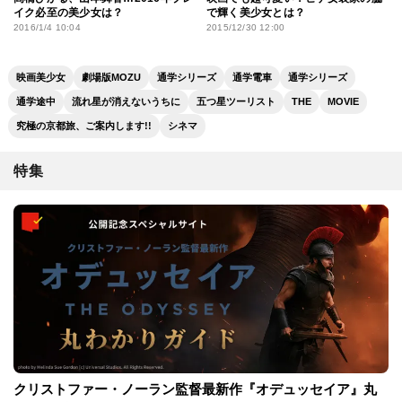
イク必至の美少女は？
で輝く美少女とは？
2016/1/4 10:04
2015/12/30 12:00
映画美少女
劇場版MOZU
通学シリーズ
通学電車
通学シリーズ
通学途中
流れ星が消えないうちに
五つ星ツーリスト
THE
MOVIE
究極の京都旅、ご案内します!!
シネマ
特集
クリストファー・ノーラン監督最新作『オデュッセイア』丸