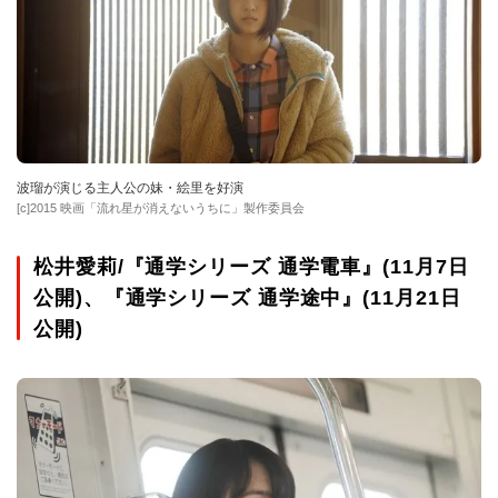
波瑠が演じる主人公の妹・絵里を好演
[c]2015 映画「流れ星が消えないうちに」製作委員会
松井愛莉/『通学シリーズ 通学電車』(11月7日
公開)、『通学シリーズ 通学途中』(11月21日
公開)