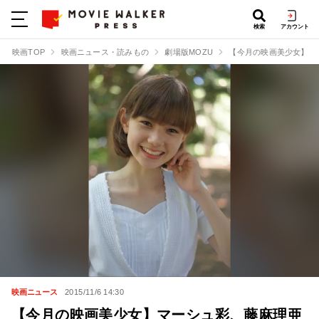
検索
アカウント
映画TOP
映画ニュース・読みもの
劇場版MOZU
【今月の映画美少女】マ
映画ニュース
2015/11/6 14:30
【今月の映画美少女】マーシュ彩、藤麻理亜