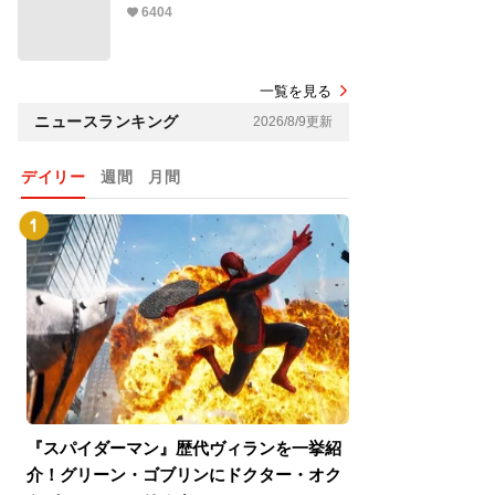
6404
一覧を見る
ニュースランキング
2026/8/9更新
デイリー
週間
月間
『スパイダーマン』歴代ヴィランを一挙紹
『スパイダーマン
介！グリーン・ゴブリンにドクター・オク
介！グリーン・ゴ