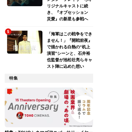
リジナルキャストに続
き、『オブセッション
災愛』の新星も参戦へ
「海軍はこの戦争をでき
ません！」『開戦前夜』
で描かれる白熱の“机上
演習”シーンと、石井裕
也監督が池松壮亮らキャ
スト陣に込めた想い
特集