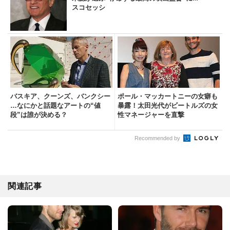
スコセッシ
バスキア、クーンズ、バンクシー
ポール・マッカートニーの女癖も
…なにかと話題なアートの“値
暴露！太田光代がビートルズの女
段”は誰が決める？
性マネージャーを直撃
Recommended by
関連記事