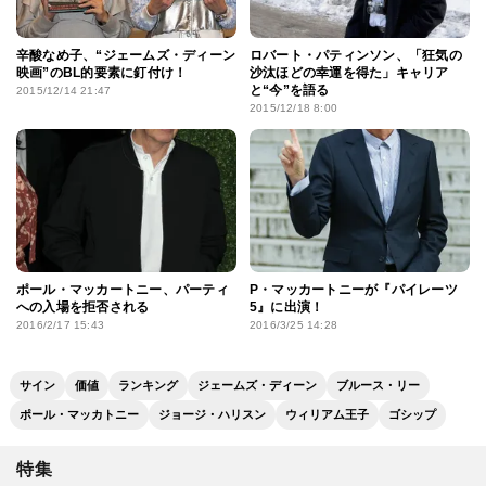
辛酸なめ子、“ジェームズ・ディーン
ロバート・パティンソン、「狂気の
映画”のBL的要素に釘付け！
沙汰ほどの幸運を得た」キャリア
と“今”を語る
2015/12/14 21:47
2015/12/18 8:00
ポール・マッカートニー、パーティ
P・マッカートニーが『パイレーツ
への入場を拒否される
5』に出演！
2016/2/17 15:43
2016/3/25 14:28
サイン
価値
ランキング
ジェームズ・ディーン
ブルース・リー
ポール・マッカトニー
ジョージ・ハリスン
ウィリアム王子
ゴシップ
特集