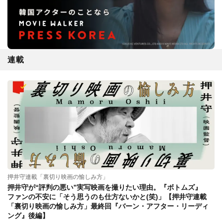
連載
押井守連載「裏切り映画の愉しみ方」
押井守が“評判の悪い”実写映画を撮りたい理由。『ボトムズ』
ファンの不安に「そう思うのも仕方ないかと(笑)」【押井守連載
「裏切り映画の愉しみ方」最終回『バーン・アフター・リーディ
ング』後編】