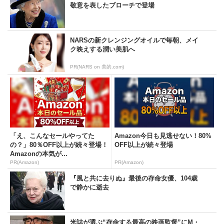
敬意を表したブローチで登場
NARSの新クレンジングオイルで毎朝、メイ
ク映えする潤い美肌へ
PR(NARS on 美的.com)
「え、こんなセールやってた
Amazon今日も見逃せない！80%
の？」80％OFF以上が続々登場！
OFF以上が続々登場
Amazonの本気が...
PR(Amazon)
PR(Amazon)
『風と共に去りぬ』最後の存命女優、104歳
で静かに逝去
米誌が選ぶ“存命する最高の映画監督”にM・