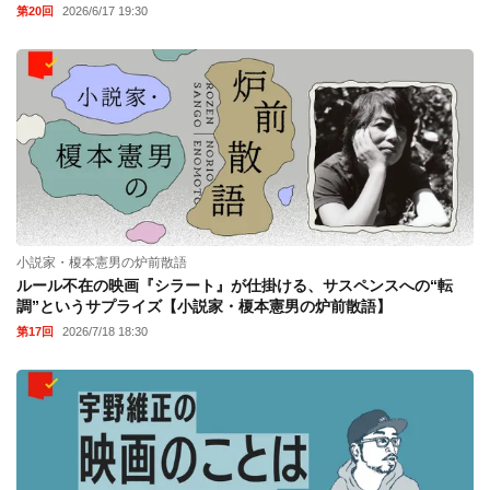
第20回
2026/6/17 19:30
小説家・榎本憲男の炉前散語
ルール不在の映画『シラート』が仕掛ける、サスペンスへの“転
調”というサプライズ【小説家・榎本憲男の炉前散語】
第17回
2026/7/18 18:30