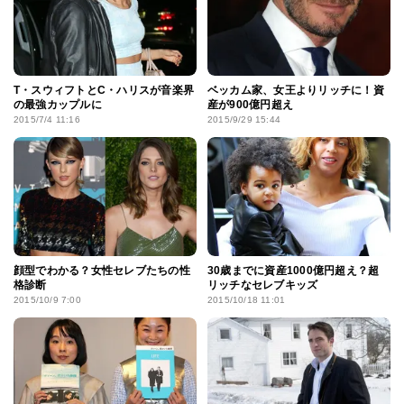
T・スウィフトとC・ハリスが音楽界
ベッカム家、女王よりリッチに！資
の最強カップルに
産が900億円超え
2015/7/4 11:16
2015/9/29 15:44
顔型でわかる？女性セレブたちの性
30歳までに資産1000億円超え？超
格診断
リッチなセレブキッズ
2015/10/9 7:00
2015/10/18 11:01