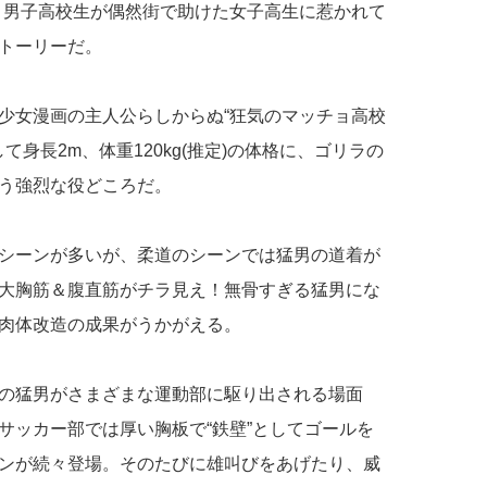
。男子高校生が偶然街で助けた女子高生に惹かれて
トーリーだ。
少女漫画の主人公らしからぬ“狂気のマッチョ高校
て身長2m、体重120kg(推定)の体格に、ゴリラの
う強烈な役どころだ。
シーンが多いが、柔道のシーンでは猛男の道着が
大胸筋＆腹直筋がチラ見え！無骨すぎる猛男にな
肉体改造の成果がうかがえる。
の猛男がさまざまな運動部に駆り出される場面
サッカー部では厚い胸板で“鉄壁”としてゴールを
ンが続々登場。そのたびに雄叫びをあげたり、威