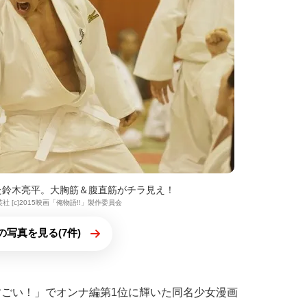
した鈴木亮平。大胸筋＆腹直筋がチラ見え！
社 [c]2015映画「俺物語!!」製作委員会
の写真を見る(7件)
すごい！」でオンナ編第1位に輝いた同名少女漫画