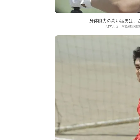
身体能力の高い猛男は、
[c]アルコ・河原和音/集英