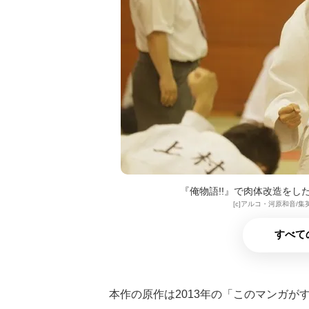
『俺物語!!』で肉体改造を
[c]アルコ・河原和音/集英
すべて
本作の原作は2013年の「このマンガが