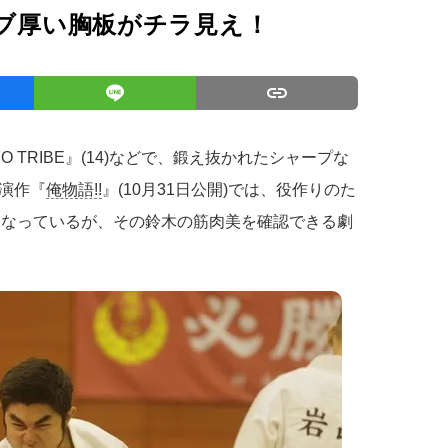
。ブ厚い胸板がチラ見え！
YO TRIBE』(14)などで、鍛え抜かれたシャープな
演作『
俺物語!!
』(10月31日公開)では、役作りのた
題となっているが、その鈴木の筋肉美を確認できる劇