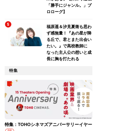
「勝手にジャンル。」プ
ロローグ】
福原遥＆汐見夏衛も思わ
ず感無量！『あの星が降
る丘で、君とまた出会い
たい。』で高校教師に
なった主人公の想いと成
長に胸を打たれる
特集
特集：TOHOシネマズアニバーサリーイヤー
PR