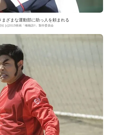
さまざまな運動部に助っ人を頼まれる
社 [c]2015映画「俺物語!!」製作委員会