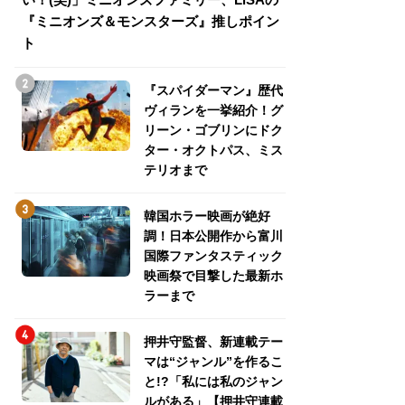
『ミニオンズ＆モンスターズ』推しポイン
トパス、ミステリ
ト
『スパイダーマン』歴代
ヴィランを一挙紹介！グ
リーン・ゴブリンにドク
ター・オクトパス、ミス
テリオまで
韓国ホラー映画が絶好
調！日本公開作から富川
国際ファンタスティック
映画祭で目撃した最新ホ
ラーまで
押井守監督、新連載テー
マは“ジャンル”を作るこ
と!?「私には私のジャン
ルがある」【押井守連載