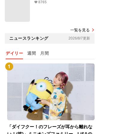
8765
一覧を見る
ニュースランキング
2026/8/7更新
デイリー
週間
月間
「ダイフクー！のフレーズが耳から離れな
『スパイダーマン
い！(笑)」ミニオンズファミリー、LiSAの
介！グリーン・ゴ