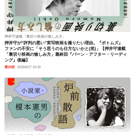
押井守連載「裏切り映画の愉しみ方」
押井守が“評判の悪い”実写映画を撮りたい理由。『ボトムズ』
ファンの不安に「そう思うのも仕方ないかと(笑)」【押井守連載
「裏切り映画の愉しみ方」最終回『バーン・アフター・リーディ
ング』後編】
第20回
2026/6/17 19:30