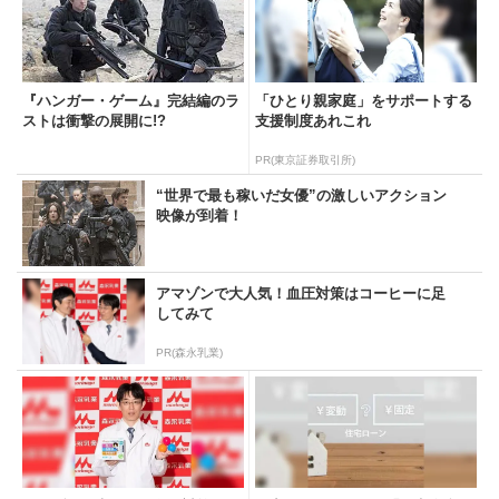
『ハンガー・ゲーム』完結編のラ
「ひとり親家庭」をサポートする
ストは衝撃の展開に!?
支援制度あれこれ
PR(東京証券取引所)
“世界で最も稼いだ女優”の激しいアクション
映像が到着！
アマゾンで大人気！血圧対策はコーヒーに足
してみて
PR(森永乳業)