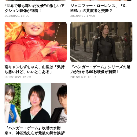
“世界で最も稼いだ女優”の激しいア
ジェニファー・ローレンス、『X-
クション映像が到着！
MEN』の共演者と交際？
2015/8/21 18:00
2015/9/22 17:00
南キャンしずちゃん、山里は「気持
『ハンガー・ゲーム』シリーズの魅
ち悪いけど、いいとこある」
力が分かる60秒映像が解禁！
2015/10/21 15:35
2015/11/11 18:07
『ハンガー・ゲーム』吹替の水樹
奈々、神谷浩史らが最後の舞台挨拶