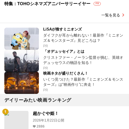
特集：TOHOシネマズアニバーサリーイヤー
PR
一覧を見る
LiSAが推すミニオンズ
ダイフクが耳から離れない！最新作『ミニオン
ズ＆モンスターズ』見どころは？
PR
「オデュッセイア」とは
クリストファー・ノーラン監督が挑む、英雄オ
デュッセウスの物語を知る！
PR
映画ネタが盛りだくさん！
いくつ見つけた？最新作『ミニオンズ＆モンス
ターズ』は“映画作り”に奔走！
PR
デイリーみたい映画ランキング
超かぐや姫！
2026年1月22日公開
2886