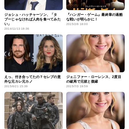
ジョシュ・ハッチャーソン、「タ
『ハンガー・ゲーム』最終章の過酷
ブーじゃなければ人肉を食べてみた
な戦いが明らかに！
い」
2015/2/6 18:00
2014/11/13 18:36
えっ、付き合ってたの？セレブの意
ジェニファー・ローレンス、2度目
外な元カレ元カノ
の破局で元彼と復縁
2015/6/21 15:39
2015/7/3 19:59