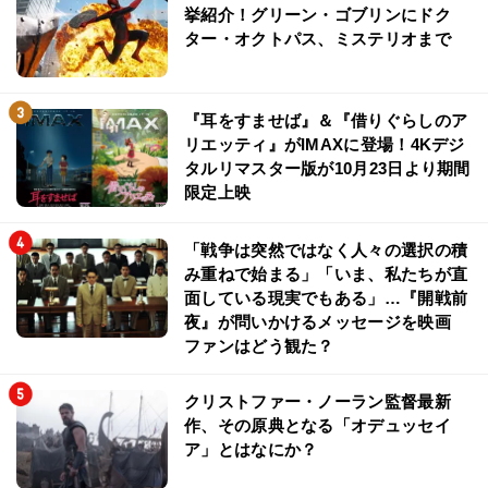
挙紹介！グリーン・ゴブリンにドク
ター・オクトパス、ミステリオまで
『耳をすませば』＆『借りぐらしのア
リエッティ』がIMAXに登場！4Kデジ
タルリマスター版が10月23日より期間
限定上映
「戦争は突然ではなく人々の選択の積
み重ねで始まる」「いま、私たちが直
面している現実でもある」…『開戦前
夜』が問いかけるメッセージを映画
ファンはどう観た？
クリストファー・ノーラン監督最新
作、その原典となる「オデュッセイ
ア」とはなにか？