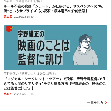
小説家・榎本憲男の炉前散語
ルール不在の映画『シラート』が仕掛ける、サスペンスへの“転
調”というサプライズ【小説家・榎本憲男の炉前散語】
第17回
2026/7/18 18:30
宇野維正の「映画のことは監督に訊け」
『マジカル・シークレット・ツアー』で飛躍。天野千尋監督の“生
きてる人間のリアリティ”を切り取る方法【宇野維正の「映画のこ
とは監督に訊け」】
第30回
2026/6/25 21:15
一覧を見る