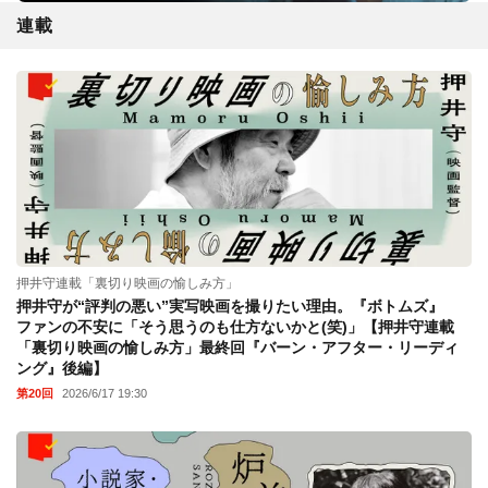
連載
押井守連載「裏切り映画の愉しみ方」
押井守が“評判の悪い”実写映画を撮りたい理由。『ボトムズ』
ファンの不安に「そう思うのも仕方ないかと(笑)」【押井守連載
「裏切り映画の愉しみ方」最終回『バーン・アフター・リーディ
ング』後編】
第20回
2026/6/17 19:30