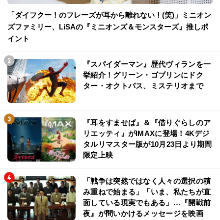
「ダイフクー！のフレーズが耳から離れない！(笑)」ミニオン
ズファミリー、LiSAの『ミニオンズ＆モンスターズ』推しポ
イント
『スパイダーマン』歴代ヴィランを一
挙紹介！グリーン・ゴブリンにドク
ター・オクトパス、ミステリオまで
『耳をすませば』＆『借りぐらしのア
リエッティ』がIMAXに登場！4Kデジ
タルリマスター版が10月23日より期間
限定上映
「戦争は突然ではなく人々の選択の積
み重ねで始まる」「いま、私たちが直
面している現実でもある」…『開戦前
夜』が問いかけるメッセージを映画