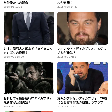
た俳優たちの運命
ルと交際！
2015/6/1 13:31
2015/6/25 14:53
レオ、新恋人と船上で『タイタニッ
レオナルド・ディカプリオ、ヒゲに
ク』ばりの抱擁！
ノミが発生？
2015/7/28 15:30
2015/8/9 17:53
骨折しても撮影続行!?ディカプリオ
好みがブレないディカプリオ、20歳
最新作が公開決定！
になる有名俳優の継娘とラブラブ！
2015/9/2 12:00
2018/4/21 9:15