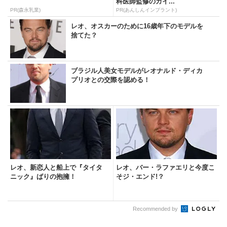
科医師監修のガイ...
PR(森永乳業)
PR(あんしんインプラント)
レオ、オスカーのために16歳年下のモデルを
捨てた？
ブラジル人美女モデルがレオナルド・ディカ
プリオとの交際を認める！
レオ、新恋人と船上で『タイタ
レオ、バー・ラファエリと今度こ
ニック』ばりの抱擁！
そジ・エンド!？
Recommended by