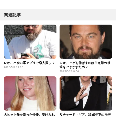
関連記事
レオ、出会い系アプリで恋人探し!?
レオ、ヒゲを伸ばすのは生え際の後
退をごまかすため？
2015/5/6 19:06
2015/5/26 8:00
大ヒット作を断った俳優、受け入れ
リチャード・ギア、33歳年下のモデ