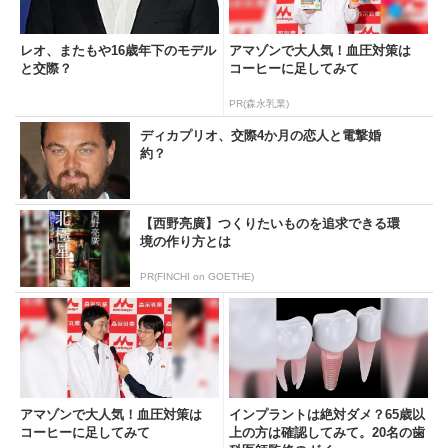
レオ、またもや16歳年下のモデル
アマゾンで大人気！血圧対策は
と交際？
コーヒーに足してみて
PR(森永乳業)
ディカプリオ、交際4か月の恋人と電撃婚
約？
【西野亮廣】つくりたいものを追求できる環
境の作り方とは
PR(FINCHI on GOETHE)
アマゾンで大人気！血圧対策は
インプラントは絶対ダメ？65歳以
コーヒーに足してみて
上の方は確認してみて。20名の歯