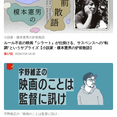
小説家・榎本憲男の炉前散語
ルール不在の映画『シラート』が仕掛ける、サスペンスへの“転
調”というサプライズ【小説家・榎本憲男の炉前散語】
第17回
2026/7/18 18:30
宇野維正の「映画のことは監督に訊け」