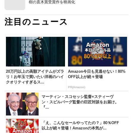
樹の直木賞受賞作を映画化
注目のニュース
20万円以上の高額アイテムがズラ
Amazon今日も見逃せない！80%
リ！お年玉で買いたい洋画のハイ
OFF以上が続々登場
クオリティすぎるス...
PR(Amazon)
マーティン・スコセッシ監督×スティーヴ
ン・スピルバーグ監督の巨匠対談をお届け。
『...
「え、こんなセールやってたの？」80％OFF
以上が続々登場！Amazonの本気が...