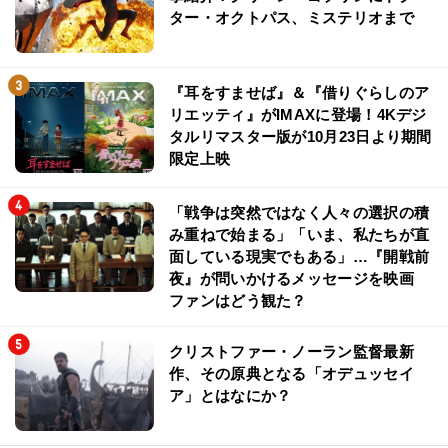
ター・オクトパス、ミステリオまで
『耳をすませば』＆『借りぐらしのア
リエッティ』がIMAXに登場！4Kデジ
タルリマスター版が10月23日より期間
限定上映
「戦争は突然ではなく人々の選択の積
み重ねで始まる」「いま、私たちが直
面している現実でもある」…『開戦前
夜』が問いかけるメッセージを映画
ファンはどう観た？
クリストファー・ノーラン監督最新
作、その原典となる「オデュッセイ
ア」とはなにか？