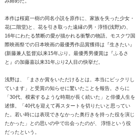
み締めた。
本作は桜庭一樹の同名小説を原作に、家族を失った少女・
花(二階堂)と、花を引き取った遠縁の男・淳悟(浅野)の、
16年にわたる禁断の愛が描かれる衝撃の物語。モスクワ国
際映画祭での日本映画の最優秀作品賞獲得は『生きたい』
(新藤兼人監督)以来15年ぶり。最優秀男優賞は『ふるさ
と』の加藤嘉以来31年ぶり2人目の快挙だ。
浅野は、「まさか賞をいただけるとは。本当にビックリし
ています」と受賞の知らせに驚いたことを報告。さらに
「30代、模索するような時期が長く続いた」と俳優人生を
述懐。「40代を迎えて再スタートを切りたいと思ってい
た。若い時には表現できなかった奥行きを持った役を演じ
たかった」との思いの中で出会ったのが、 淳悟という役
だったという。