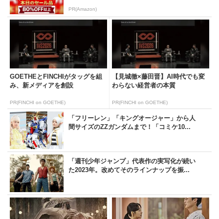
PR(Amazon)
GOETHEとFINCHIがタッグを組
【見城徹×藤田晋】AI時代でも変
み、新メディアを創設
わらない経営者の本質
PR(FINCHI on GOETHE)
PR(FINCHI on GOETHE)
「フリーレン」「キングオージャー」から人
間サイズのZZガンダムまで！「コミケ10...
「週刊少年ジャンプ」代表作の実写化が続い
た2023年。改めてそのラインナップを振...