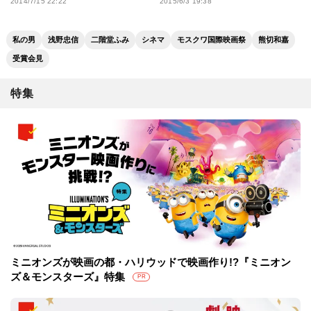
2014/7/15 22:22
2015/6/3 19:38
私の男
浅野忠信
二階堂ふみ
シネマ
モスクワ国際映画祭
熊切和嘉
受賞会見
特集
ミニオンズが映画の都・ハリウッドで映画作り!?『ミニオン
ズ＆モンスターズ』特集
PR