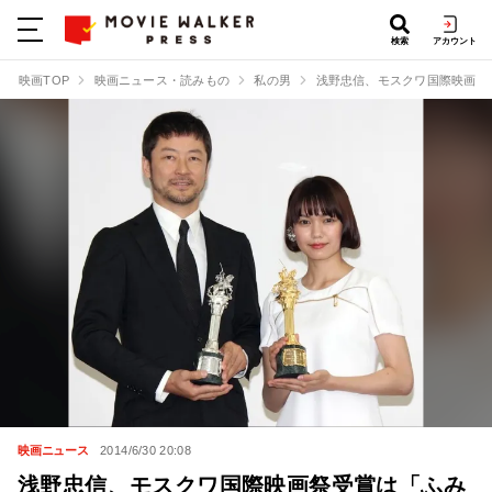
検索
アカウント
映画TOP
映画ニュース・読みもの
私の男
浅野忠信、モスクワ国際映画祭
映画ニュース
2014/6/30 20:08
浅野忠信、モスクワ国際映画祭受賞は「ふみ