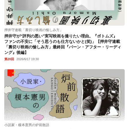
押井守連載「裏切り映画の愉しみ方」
押井守が“評判の悪い”実写映画を撮りたい理由。『ボトムズ』
ファンの不安に「そう思うのも仕方ないかと(笑)」【押井守連載
「裏切り映画の愉しみ方」最終回『バーン・アフター・リーディ
ング』後編】
第20回
2026/6/17 19:30
小説家・榎本憲男の炉前散語