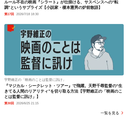
ルール不在の映画『シラート』が仕掛ける、サスペンスへの“転
調”というサプライズ【小説家・榎本憲男の炉前散語】
第17回
2026/7/18 18:30
宇野維正の「映画のことは監督に訊け」
『マジカル・シークレット・ツアー』で飛躍。天野千尋監督の“生
きてる人間のリアリティ”を切り取る方法【宇野維正の「映画のこ
とは監督に訊け」】
第30回
2026/6/25 21:15
一覧を見る