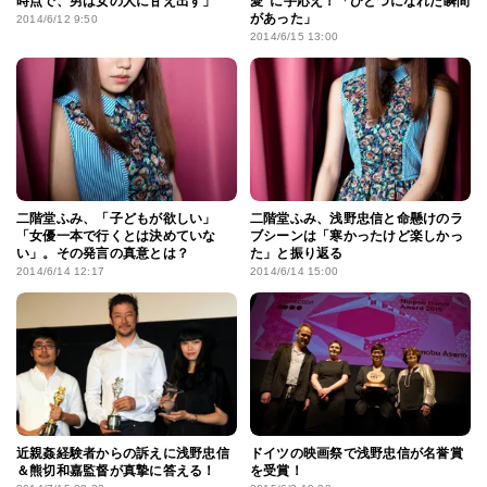
時点で、男は女の人に甘え出す」
愛”に手応え！「ひとつになれた瞬間
があった」
2014/6/12 9:50
2014/6/15 13:00
二階堂ふみ、「子どもが欲しい」
二階堂ふみ、浅野忠信と命懸けのラ
「女優一本で行くとは決めていな
ブシーンは「寒かったけど楽しかっ
い」。その発言の真意とは？
た」と振り返る
2014/6/14 12:17
2014/6/14 15:00
近親姦経験者からの訴えに浅野忠信
ドイツの映画祭で浅野忠信が名誉賞
＆熊切和嘉監督が真摯に答える！
を受賞！