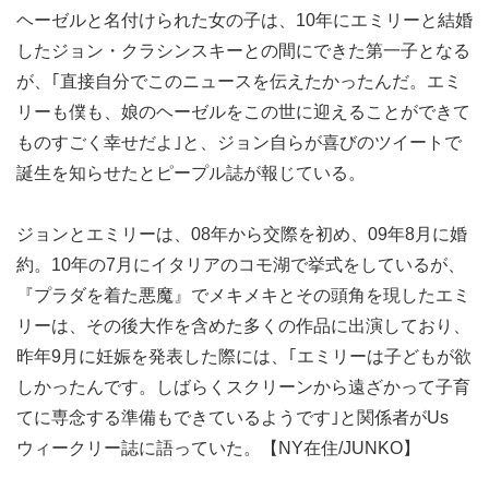
ヘーゼルと名付けられた女の子は、10年にエミリーと結婚
したジョン・クラシンスキーとの間にできた第一子となる
が、｢直接自分でこのニュースを伝えたかったんだ。エミ
リーも僕も、娘のヘーゼルをこの世に迎えることができて
ものすごく幸せだよ｣と、ジョン自らが喜びのツイートで
誕生を知らせたとピープル誌が報じている。
ジョンとエミリーは、08年から交際を初め、09年8月に婚
約。10年の7月にイタリアのコモ湖で挙式をしているが、
『プラダを着た悪魔』でメキメキとその頭角を現したエミ
リーは、その後大作を含めた多くの作品に出演しており、
昨年9月に妊娠を発表した際には、｢エミリーは子どもが欲
しかったんです。しばらくスクリーンから遠ざかって子育
てに専念する準備もできているようです｣と関係者がUs
ウィークリー誌に語っていた。【NY在住/JUNKO】