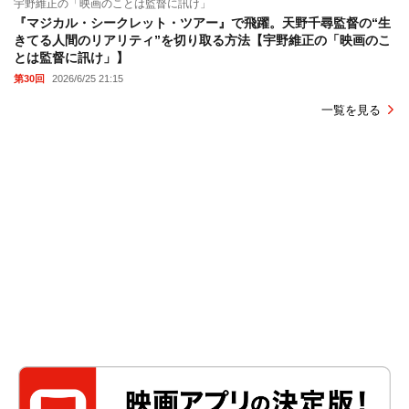
宇野維正の「映画のことは監督に訊け」
『マジカル・シークレット・ツアー』で飛躍。天野千尋監督の“生
きてる人間のリアリティ”を切り取る方法【宇野維正の「映画のこ
とは監督に訊け」】
第30回
2026/6/25 21:15
一覧を見る