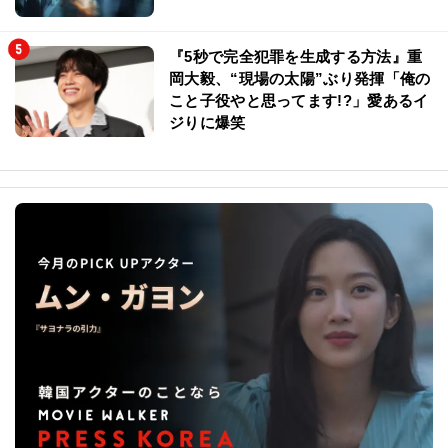
『5秒で完全犯罪を生成する方法』重
岡大毅、“現場の太陽”ぶり発揮「俺の
こと子役やと思ってます!?」愛あるイ
ジりに爆笑