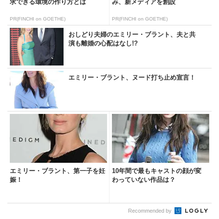
求できる環境の作り方とは
み、新メディアを創設
PR(FINCHI on GOETHE)
PR(FINCHI on GOETHE)
おしどり夫婦のエミリー・ブラント、夫と共
演も離婚の心配はなし!?
エミリー・ブラント、ヌード打ち止め宣言！
エミリー・ブラント、第一子を妊
10年間で最もキャストの顔が変
娠！
わっていない作品は？
Recommended by