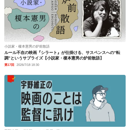
小説家・榎本憲男の炉前散語
ルール不在の映画『シラート』が仕掛ける、サスペンスへの“転
調”というサプライズ【小説家・榎本憲男の炉前散語】
第17回
2026/7/18 18:30