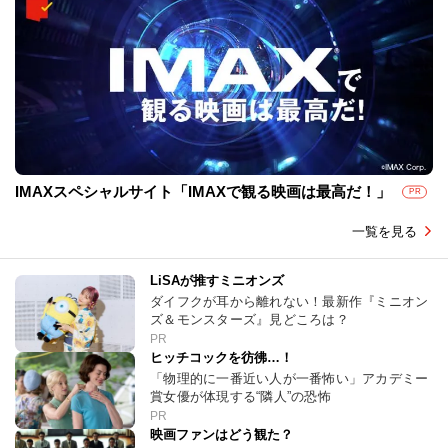
IMAXスペシャルサイト「IMAXで観る映画は最高だ！」
PR
一覧を見る
LiSAが推すミニオンズ
ダイフクが耳から離れない！最新作『ミニオン
ズ＆モンスターズ』見どころは？
PR
ヒッチコックを彷彿…！
「物理的に一番近い人が一番怖い」アカデミー
賞女優が体現する“隣人”の恐怖
PR
映画ファンはどう観た？