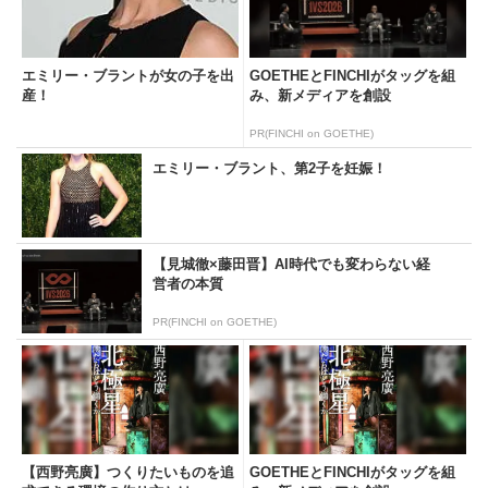
エミリー・ブラントが女の子を出
GOETHEとFINCHIがタッグを組
産！
み、新メディアを創設
PR(FINCHI on GOETHE)
エミリー・ブラント、第2子を妊娠！
【見城徹×藤田晋】AI時代でも変わらない経
営者の本質
PR(FINCHI on GOETHE)
【西野亮廣】つくりたいものを追
GOETHEとFINCHIがタッグを組