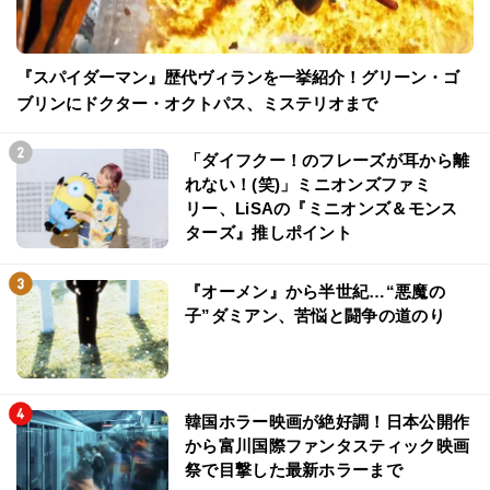
『スパイダーマン』歴代ヴィランを一挙紹介！グリーン・ゴ
ブリンにドクター・オクトパス、ミステリオまで
「ダイフクー！のフレーズが耳から離
れない！(笑)」ミニオンズファミ
リー、LiSAの『ミニオンズ＆モンス
ターズ』推しポイント
『オーメン』から半世紀…“悪魔の
子”ダミアン、苦悩と闘争の道のり
韓国ホラー映画が絶好調！日本公開作
から富川国際ファンタスティック映画
祭で目撃した最新ホラーまで