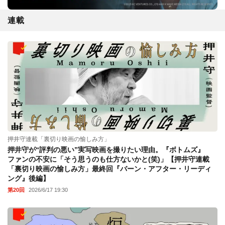
連載
押井守連載「裏切り映画の愉しみ方」
押井守が“評判の悪い”実写映画を撮りたい理由。『ボトムズ』
ファンの不安に「そう思うのも仕方ないかと(笑)」【押井守連載
「裏切り映画の愉しみ方」最終回『バーン・アフター・リーディ
ング』後編】
第20回
2026/6/17 19:30