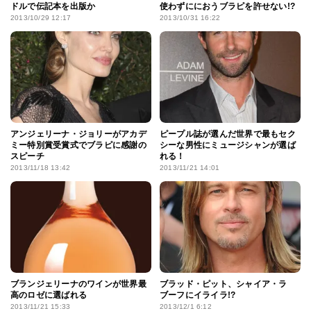
ドルで伝記本を出版か
使わずににおうブラピを許せない!?
2013/10/29 12:17
2013/10/31 16:22
アンジェリーナ・ジョリーがアカデ
ピープル誌が選んだ世界で最もセク
ミー特別賞受賞式でブラピに感謝の
シーな男性にミュージシャンが選ば
スピーチ
れる！
2013/11/18 13:42
2013/11/21 14:01
ブランジェリーナのワインが世界最
ブラッド・ピット、シャイア・ラ
高のロゼに選ばれる
ブーフにイライラ!?
2013/11/21 15:33
2013/12/1 6:12