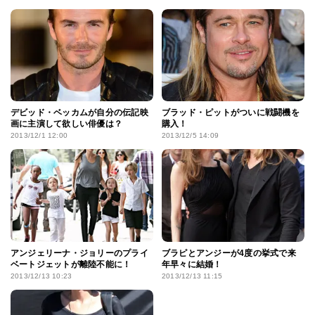
デビッド・ベッカムが自分の伝記映
ブラッド・ピットがついに戦闘機を
画に主演して欲しい俳優は？
購入！
2013/12/1 12:00
2013/12/5 14:09
アンジェリーナ・ジョリーのプライ
ブラピとアンジーが4度の挙式で来
ベートジェットが離陸不能に！
年早々に結婚！
2013/12/13 10:23
2013/12/13 11:15