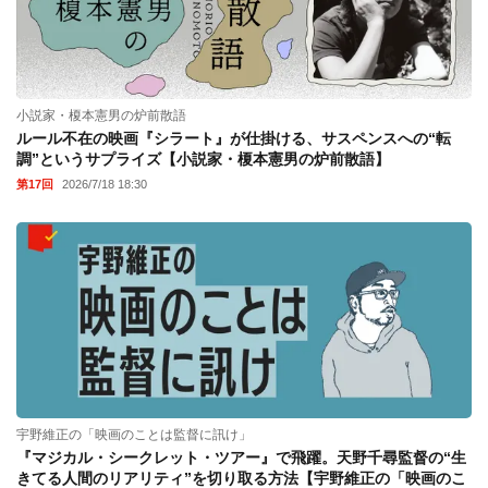
小説家・榎本憲男の炉前散語
ルール不在の映画『シラート』が仕掛ける、サスペンスへの“転
調”というサプライズ【小説家・榎本憲男の炉前散語】
第17回
2026/7/18 18:30
宇野維正の「映画のことは監督に訊け」
『マジカル・シークレット・ツアー』で飛躍。天野千尋監督の“生
きてる人間のリアリティ”を切り取る方法【宇野維正の「映画のこ