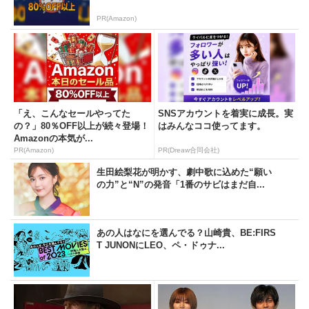
PR(Amazon)
「え、こんなセールやってた
SNSアカウントを着実に成長。実
の？」80％OFF以上が続々登場！
はみんなココ使ってます。
Amazonの本気が...
PR(Amazon)
PR(Dreaw合同会社)
生田絵梨花が明かす、劇中歌に込めた“願い
の力”と“N”の発音「1番のサビはまだ自...
あの人はなにを選んでる？山崎貴、BE:FIRS
T JUNONにLEO、ペ・ドゥナ...