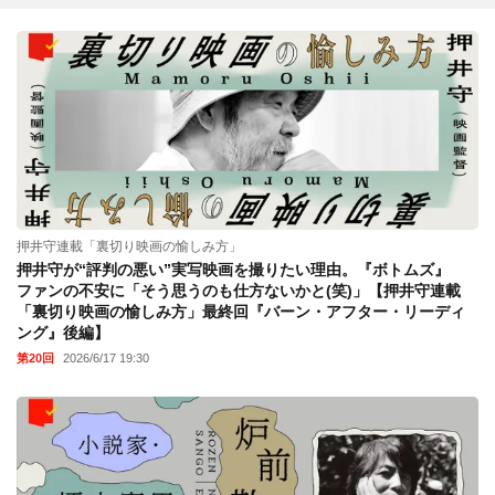
押井守連載「裏切り映画の愉しみ方」
押井守が“評判の悪い”実写映画を撮りたい理由。『ボトムズ』
ファンの不安に「そう思うのも仕方ないかと(笑)」【押井守連載
「裏切り映画の愉しみ方」最終回『バーン・アフター・リーディ
ング』後編】
第20回
2026/6/17 19:30