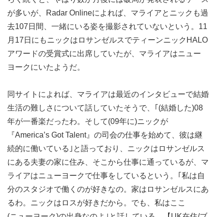
が多いが、Radar Onlineによれば、マライアとニックも過
去107日間、一緒にいる姿を撮影されていないという。11
月17日にもニックはロサンゼルスでティーンニックHALO
アワードの受賞式に出席していたが、マライアはニュー
ヨークにいたようだ。
同サイトによれば、マライアは最近のインタビューで結婚
生活の難しさについて話していたそうで、｢(結婚した)08
年が一番楽だったわ。そして(09年に)ニックが
『America’s Got Talent』の司会の仕事を始めて、彼は継
続的に働いている｣と語っており、ニックはロサンゼルス
にある夫妻の家に住み、そこから仕事に通っているが、マ
ライアはニューヨークで仕事をしているという。｢私は自
分のスタジオで働くのが好きなの。家はロサンゼルスにあ
るわ。ニックはロスが好きだから。でも、私はここ
(ニューヨーク)の出身なのよ｣と話している。【UK在住/ブ