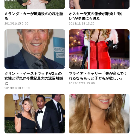
ミランダ・カーが離婚後の心境を語
オスカー受賞の俳優が離婚！“呪
る
い”が男優にも波及
2013/11/15 5:00
2013/11/18 13:25
クリント・イーストウッドが2人の
マライア・キャリー「夫が産んでく
女性と浮気!?今世紀最大の泥沼離婚
れるならもっと子どもが欲しい」
に
2013/12/29 15:00
2013/11/18 13:53