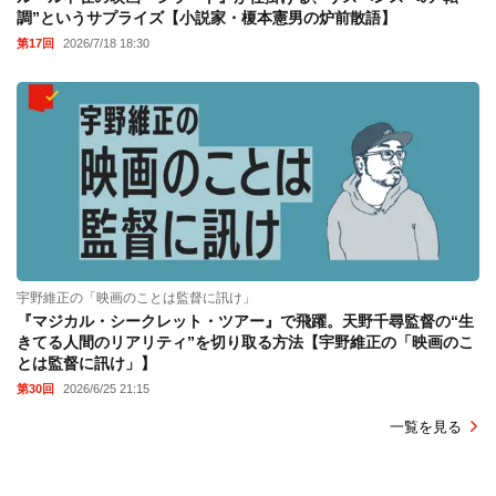
調”というサプライズ【小説家・榎本憲男の炉前散語】
第17回
2026/7/18 18:30
宇野維正の「映画のことは監督に訊け」
『マジカル・シークレット・ツアー』で飛躍。天野千尋監督の“生
きてる人間のリアリティ”を切り取る方法【宇野維正の「映画のこ
とは監督に訊け」】
第30回
2026/6/25 21:15
一覧を見る