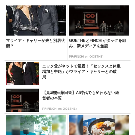
マライア・キャリーが夫と別居状
GOETHEとFINCHIがタッグを組
態？
み、新メディアを創設
PR(FINCHI on GOETHE)
ニック父がネットで暴露！「セックスと体重
増加と中絶」がマライア・キャリーとの破
局...
【見城徹×藤田晋】AI時代でも変わらない経
営者の本質
PR(FINCHI on GOETHE)