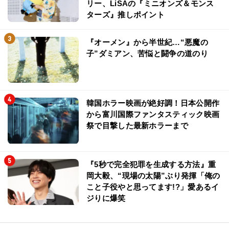
リー、LiSAの『ミニオンズ＆モンス
ターズ』推しポイント
『オーメン』から半世紀…“悪魔の
子”ダミアン、苦悩と闘争の道のり
韓国ホラー映画が絶好調！日本公開作
から富川国際ファンタスティック映画
祭で目撃した最新ホラーまで
『5秒で完全犯罪を生成する方法』重
岡大毅、“現場の太陽”ぶり発揮「俺の
こと子役やと思ってます!?」愛あるイ
ジりに爆笑