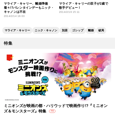
マライア・キャリー、離婚準備
マライア・キャリーの双子が2歳で
着々!?バレンタインデーもニック・
歌手デビュー！
キャノンは不在
2014/2/19 15:11
2014/2/14 16:03
マライア・キャリー
ニック・キャノン
別居
ゴシップ
離婚
破局
特集
ミニオンズが映画の都・ハリウッドで映画作り!?『ミニオン
ズ＆モンスターズ』特集
PR