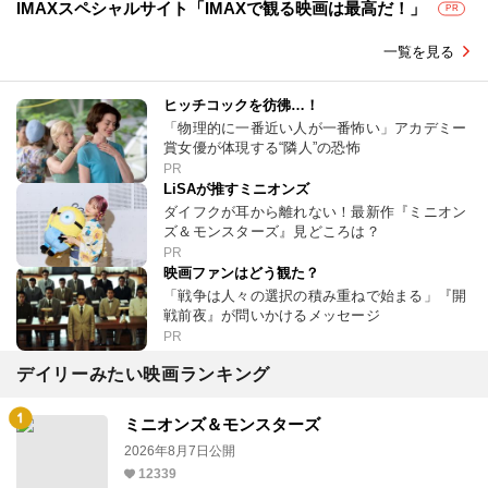
IMAXスペシャルサイト「IMAXで観る映画は最高だ！」
PR
一覧を見る
ヒッチコックを彷彿…！
「物理的に一番近い人が一番怖い」アカデミー
賞女優が体現する“隣人”の恐怖
PR
LiSAが推すミニオンズ
ダイフクが耳から離れない！最新作『ミニオン
ズ＆モンスターズ』見どころは？
PR
映画ファンはどう観た？
「戦争は人々の選択の積み重ねで始まる」『開
戦前夜』が問いかけるメッセージ
PR
デイリーみたい映画ランキング
ミニオンズ＆モンスターズ
2026年8月7日公開
12339