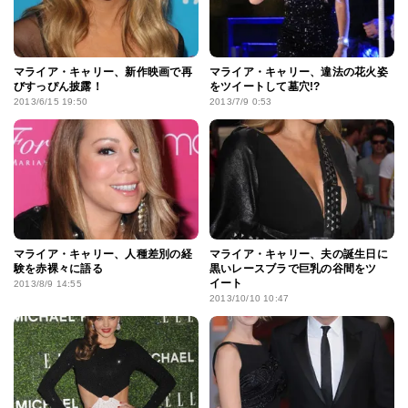
マライア・キャリー、新作映画で再
マライア・キャリー、違法の花火姿
びすっぴん披露！
をツイートして墓穴!?
2013/6/15 19:50
2013/7/9 0:53
マライア・キャリー、人種差別の経
マライア・キャリー、夫の誕生日に
験を赤裸々に語る
黒いレースブラで巨乳の谷間をツ
イート
2013/8/9 14:55
2013/10/10 10:47