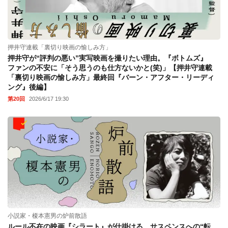
押井守連載「裏切り映画の愉しみ方」
押井守が“評判の悪い”実写映画を撮りたい理由。『ボトムズ』
ファンの不安に「そう思うのも仕方ないかと(笑)」【押井守連載
「裏切り映画の愉しみ方」最終回『バーン・アフター・リーディ
ング』後編】
第20回
2026/6/17 19:30
小説家・榎本憲男の炉前散語
ルール不在の映画『シラート』が仕掛ける、サスペンスへの“転