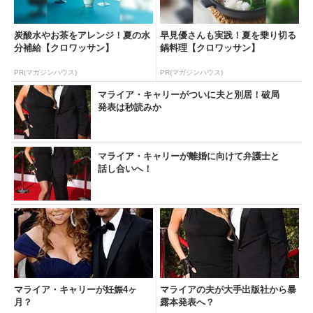
炭酸水やお茶をアレンジ！夏の水
早見優さんも実践！夏を乗り切る
分補給【クロワッサン】
鍋料理【クロワッサン】
PR(マガジンハウス)
PR(マガジンハウス)
マライア・キャリーがついに夫と別居！破局
発表は秒読みか
マライア・キャリーが離婚に向けて弁護士と
話し合いへ！
マライア・キャリーが妊娠4ヶ
マライアの夫が大手出版社から暴
月？
露本発表へ？