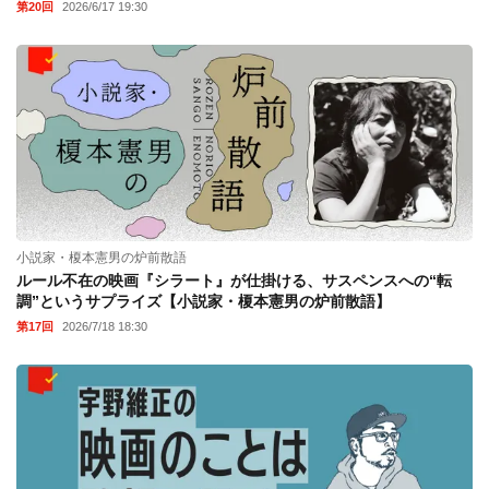
第20回
2026/6/17 19:30
小説家・榎本憲男の炉前散語
ルール不在の映画『シラート』が仕掛ける、サスペンスへの“転
調”というサプライズ【小説家・榎本憲男の炉前散語】
第17回
2026/7/18 18:30