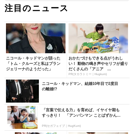
注目のニュース
ニコール・キッドマンが語った
おかたづけもできる点がうれし
「トム・クルーズと私はブラン
い！ 動物の鳴き声やセリフが盛り
ジェリーナのようだった」
だくさんの「アニア ...
PR(タカラトミー｜Hugkum)
ニコール・キッドマン、結婚10年目で2度目
の離婚!?
「言葉で伝える力」を育めば、イヤイヤ期も
すっきり！ 「アンパンマン ことばずかん...
PR(セガフェイブ｜HugKum)