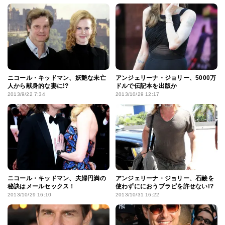
ニコール・キッドマン、妖艶な未亡
アンジェリーナ・ジョリー、5000万
人から献身的な妻に!?
ドルで伝記本を出版か
2013/9/22 7:34
2013/10/29 12:17
ニコール・キッドマン、夫婦円満の
アンジェリーナ・ジョリー、石鹸を
秘訣はメールセックス！
使わずににおうブラピを許せない!?
2013/10/29 16:10
2013/10/31 16:22