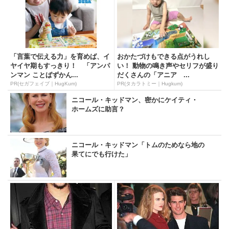
「言葉で伝える力」を育めば、イ
おかたづけもできる点がうれし
ヤイヤ期もすっきり！ 「アンパ
い！ 動物の鳴き声やセリフが盛り
ンマン ことばずかん...
だくさんの「アニア ...
PR(セガフェイブ｜HugKum)
PR(タカラトミー｜Hugkum)
ニコール・キッドマン、密かにケイティ・
ホームズに助言？
ニコール・キッドマン「トムのためなら地の
果てにでも行けた」