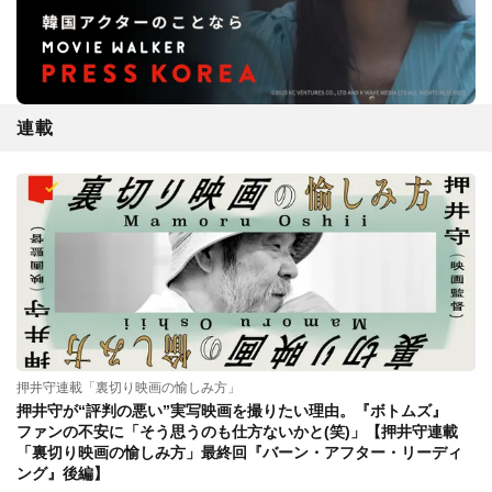
連載
押井守連載「裏切り映画の愉しみ方」
押井守が“評判の悪い”実写映画を撮りたい理由。『ボトムズ』
ファンの不安に「そう思うのも仕方ないかと(笑)」【押井守連載
「裏切り映画の愉しみ方」最終回『バーン・アフター・リーディ
ング』後編】