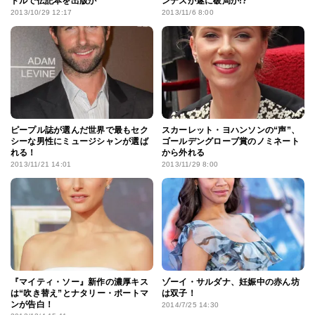
ドルで伝記本を出版か
ンデスが遂に破局か!?
2013/10/29 12:17
2013/11/6 8:00
ピープル誌が選んだ世界で最もセク
スカーレット・ヨハンソンの“声”、
シーな男性にミュージシャンが選ば
ゴールデングローブ賞のノミネート
れる！
から外れる
2013/11/21 14:01
2013/11/29 8:00
『マイティ・ソー』新作の濃厚キス
ゾーイ・サルダナ、妊娠中の赤ん坊
は“吹き替え”とナタリー・ポートマ
は双子！
ンが告白！
2014/7/25 14:30