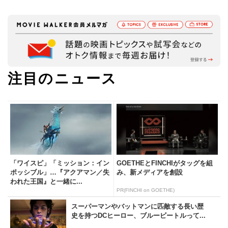
注目のニュース
「ワイスピ」「ミッション：イン
GOETHEとFINCHIがタッグを組
ポッシブル」…『アクアマン／失
み、新メディアを創設
われた王国』と一緒に...
PR(FINCHI on GOETHE)
スーパーマンやバットマンに匹敵する長い歴
史を持つDCヒーロー、ブルービートルって...