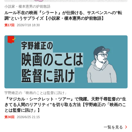
小説家・榎本憲男の炉前散語
ルール不在の映画『シラート』が仕掛ける、サスペンスへの“転
調”というサプライズ【小説家・榎本憲男の炉前散語】
第17回
2026/7/18 18:30
宇野維正の「映画のことは監督に訊け」
『マジカル・シークレット・ツアー』で飛躍。天野千尋監督の“生
きてる人間のリアリティ”を切り取る方法【宇野維正の「映画のこ
とは監督に訊け」】
第30回
2026/6/25 21:15
一覧を見る