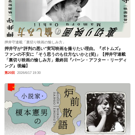
押井守連載「裏切り映画の愉しみ方」
押井守が“評判の悪い”実写映画を撮りたい理由。『ボトムズ』
ファンの不安に「そう思うのも仕方ないかと(笑)」【押井守連載
「裏切り映画の愉しみ方」最終回『バーン・アフター・リーディ
ング』後編】
第20回
2026/6/17 19:30