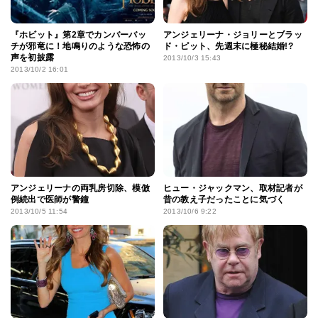
『ホビット』第2章でカンバーバッ
アンジェリーナ・ジョリーとブラッ
チが邪竜に！地鳴りのような恐怖の
ド・ピット、先週末に極秘結婚!?
声を初披露
2013/10/3 15:43
2013/10/2 16:01
アンジェリーナの両乳房切除、模倣
ヒュー・ジャックマン、取材記者が
例続出で医師が警鐘
昔の教え子だったことに気づく
2013/10/5 11:54
2013/10/6 9:22