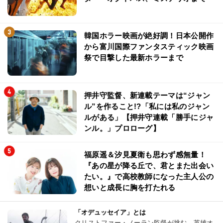
韓国ホラー映画が絶好調！日本公開作
から富川国際ファンタスティック映画
祭で目撃した最新ホラーまで
押井守監督、新連載テーマは“ジャン
ル”を作ること!?「私には私のジャン
ルがある」【押井守連載「勝手にジャ
ンル。」プロローグ】
福原遥＆汐見夏衛も思わず感無量！
『あの星が降る丘で、君とまた出会い
たい。』で高校教師になった主人公の
想いと成長に胸を打たれる
「オデュッセイア」とは
クリストファー・ノーラン監督が挑む、英雄オ