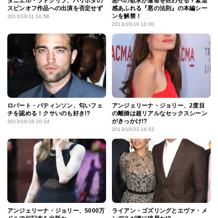
ダニエル・ラドクリフ、ハリポタの
悪への欲求が運命を狂わせる？緊迫
スピンオフ作品への出演を否定せず
感あふれる『悪の法則』の本編シー
ンを解禁！
2013/10/11 14:58
2013/10/16 13:00
ロバート・パティンソン、匂いフェ
アンジェリーナ・ジョリー、2度目
チを認める！クサいのも好き!?
の離婚は超リアルなセックスシーン
がきっかけ!?
2013/10/20 10:14
2013/10/23 14:52
アンジェリーナ・ジョリー、5000万
ライアン・ゴズリングとエヴァ・メ