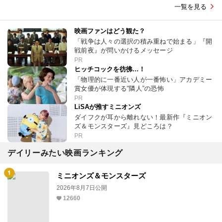
一覧を見る
映画ファンはどう観た？
「戦争は人々の選択の積み重ねで始まる」『開
戦前夜』が問いかけるメッセージ
PR
ヒッチコックを彷彿…！
「物理的に一番近い人が一番怖い」アカデミー
賞女優が体現する“隣人”の恐怖
PR
LiSAが推すミニオンズ
ダイフクが耳から離れない！最新作『ミニオン
ズ＆モンスターズ』見どころは？
PR
デイリーみたい映画ランキング
ミニオンズ＆モンスターズ
2026年8月7日公開
12660