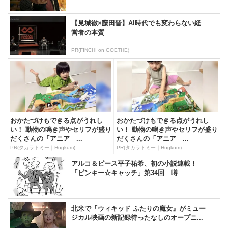
【見城徹×藤田晋】AI時代でも変わらない経
営者の本質
PR(FINCHI on GOETHE)
おかたづけもできる点がうれし
おかたづけもできる点がうれし
い！ 動物の鳴き声やセリフが盛り
い！ 動物の鳴き声やセリフが盛り
だくさんの「アニア ...
だくさんの「アニア ...
PR(タカラトミー｜Hugkum)
PR(タカラトミー｜Hugkum)
アルコ＆ピース平子祐希、初の小説連載！
「ピンキー☆キャッチ」第34回 噂
北米で『ウィキッド ふたりの魔女』がミュー
ジカル映画の新記録待ったなしのオープニ...