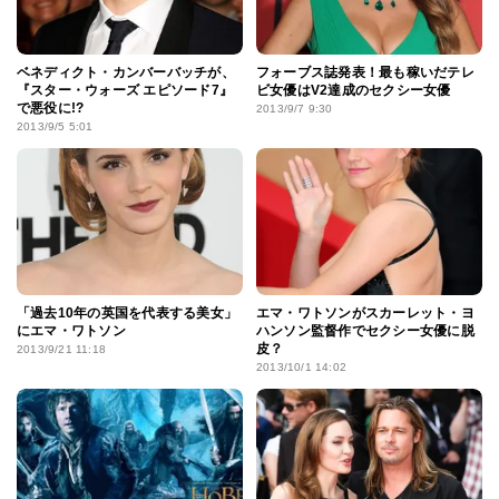
ベネディクト・カンバーバッチが、
フォーブス誌発表！最も稼いだテレ
『スター・ウォーズ エピソード7』
ビ女優はV2達成のセクシー女優
で悪役に!?
2013/9/7 9:30
2013/9/5 5:01
「過去10年の英国を代表する美女」
エマ・ワトソンがスカーレット・ヨ
にエマ・ワトソン
ハンソン監督作でセクシー女優に脱
皮？
2013/9/21 11:18
2013/10/1 14:02