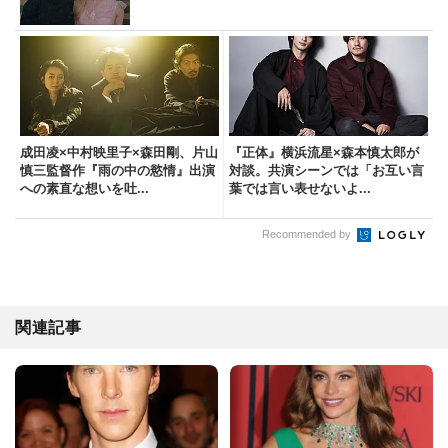
成田凌×中村映里子×森田剛、片山
『正体』横浜流星×森本慎太郎が
慎三監督作『雨の中の慾情』出演
対談。共演シーンでは「お互い言
への素直な想いを吐...
葉では言い表せないよ...
Recommended by
関連記事