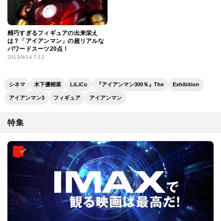
精巧すぎるフィギュアの出来栄え
は？「アイアンマン」の超リアルな
パワードスーツ20点！
2013/9/14 7:12
シネマ
木下優樹菜
LiLiCo
『アイアンマン300％』The
Exhibition
アイアンマン3
フィギュア
アイアンマン
特集