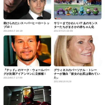
助けられたいスーパーヒーロートッ
サリーまでかわいい!? あのモンス
プ10！
ターたちがまさかの赤ちゃん化
2013/6/17 16:19
2013/7/15 10:00
『テッド』のマーク・ウォールバー
グウィネスのパーソナル・トレー
グが次期アイアンマンに立候補！
ナーが激白「彼女のお尻は垂れてい
た」
2013/8/17 17:00
2013/8/18 8:28