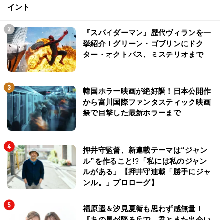
イント
『スパイダーマン』歴代ヴィランを一
挙紹介！グリーン・ゴブリンにドク
ター・オクトパス、ミステリオまで
韓国ホラー映画が絶好調！日本公開作
から富川国際ファンタスティック映画
祭で目撃した最新ホラーまで
押井守監督、新連載テーマは“ジャン
ル”を作ること!?「私には私のジャン
ルがある」【押井守連載「勝手にジャ
ンル。」プロローグ】
福原遥＆汐見夏衛も思わず感無量！
『あの星が降る丘で、君とまた出会い