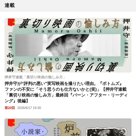
連載
押井守連載「裏切り映画の愉しみ方」
押井守が“評判の悪い”実写映画を撮りたい理由。『ボトムズ』
ファンの不安に「そう思うのも仕方ないかと(笑)」【押井守連載
「裏切り映画の愉しみ方」最終回『バーン・アフター・リーディ
ング』後編】
第20回
2026/6/17 19:30