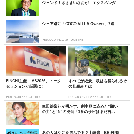
ジェンド！ささきいさおが「エクスペンダ...
シェア別荘「COCO VILLA Owners」3選
PR(COCO VILLA on GOETHE)
FINCHI主催「IVS2026」トーク
すべてが絶景、収益も得られるそ
セッションが話題に！
の仕組みとは
PR(FINCHI on GOETHE)
PR(COCO VILLA on GOETHE)
生田絵梨花が明かす、劇中歌に込めた“願い
の力”と“N”の発音「1番のサビはまだ自...
あの人はなにを選んでる？山崎貴、BE:FIRS