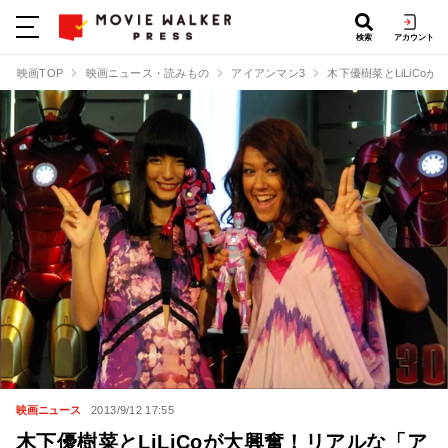
検索
アカウント
映画TOP
映画ニュース・読みもの
アイアンマン3
木下優樹菜とLiLiC
映画ニュース
2013/9/12 17:55
木下優樹菜とLiLiCoが大興奮！リアルな「ア