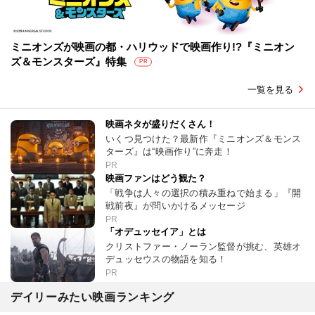
ミニオンズが映画の都・ハリウッドで映画作り!?『ミニオン
ズ＆モンスターズ』特集
PR
一覧を見る
映画ネタが盛りだくさん！
いくつ見つけた？最新作『ミニオンズ＆モンス
ターズ』は“映画作り”に奔走！
PR
映画ファンはどう観た？
「戦争は人々の選択の積み重ねで始まる」『開
戦前夜』が問いかけるメッセージ
PR
「オデュッセイア」とは
クリストファー・ノーラン監督が挑む、英雄オ
デュッセウスの物語を知る！
PR
デイリーみたい映画ランキング