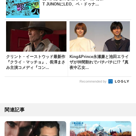
T JUNONにLEO、ペ・ドゥナ...
クリント・イーストウッド最新作
King&Prince永瀬廉と池田エライ
『クライ・マッチョ』、長澤まさ
ザが仲間割れでバチバチに!?『真
み主演コメディ『コン...
夜中乙女...
Recommended by
関連記事