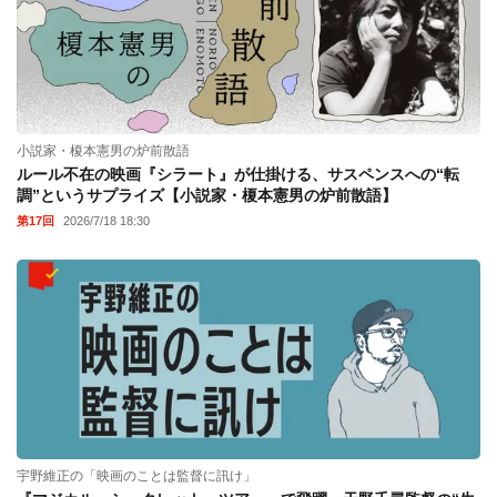
小説家・榎本憲男の炉前散語
ルール不在の映画『シラート』が仕掛ける、サスペンスへの“転
調”というサプライズ【小説家・榎本憲男の炉前散語】
第17回
2026/7/18 18:30
宇野維正の「映画のことは監督に訊け」