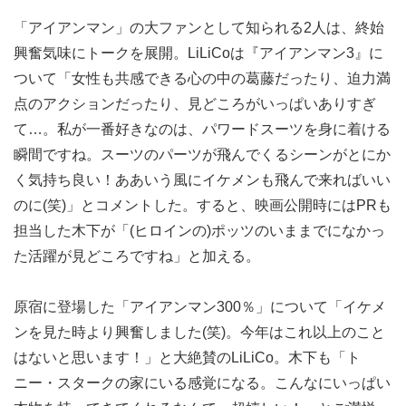
「アイアンマン」の大ファンとして知られる2人は、終始
興奮気味にトークを展開。LiLiCoは『アイアンマン3』に
ついて「女性も共感できる心の中の葛藤だったり、迫力満
点のアクションだったり、見どころがいっぱいありすぎ
て…。私が一番好きなのは、パワードスーツを身に着ける
瞬間ですね。スーツのパーツが飛んでくるシーンがとにか
く気持ち良い！ああいう風にイケメンも飛んで来ればいい
のに(笑)」とコメントした。すると、映画公開時にはPRも
担当した木下が「(ヒロインの)ポッツのいままでになかっ
た活躍が見どころですね」と加える。
原宿に登場した「アイアンマン300％」について「イケメ
ンを見た時より興奮しました(笑)。今年はこれ以上のこと
はないと思います！」と大絶賛のLiLiCo。木下も「ト
ニー・スタークの家にいる感覚になる。こんなにいっぱい