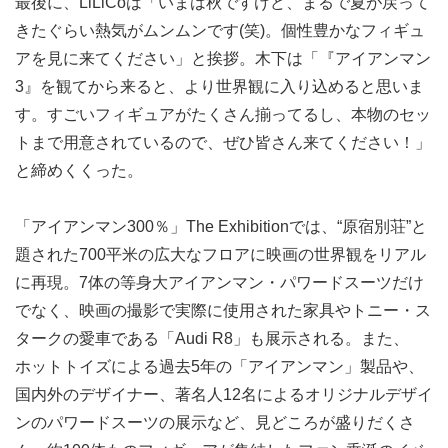
最後に、LiLiCoは「いまは秋ですけど、まるで夏が戻って
きたぐらい熱気がムンムンです(笑)。個性豊かなフィギュ
アを見に来てください」と挨拶。木下は「『アイアンマン
3』を観てから来ると、より世界観に入り込めると思いま
す。すごいフィギュアがたくさん揃ってるし、本物のセッ
トまで用意されているので、ぜひ皆さん来てください！」
と締めくくった。
「アイアンマン300％」The Exhibitionでは、“原宿別荘”と
題された700平米の広大なフロアに映画の世界観をリアル
に再現。7体の等身大アイアンマン・パワードスーツだけ
でなく、映画の撮影で実際に使用された家具やトニー・ス
タークの愛車である「Audi R8」も展示される。また、
ホットトイズによる過去5年の「アイアンマン」製品や、
国内外のデザイナー、著名人12名によるオリジナルデザイ
ンのパワードスーツの展示など、見どころが盛りだくさ