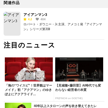
関連作品
アイアンマン3
4.2
404
ロバート・ダウニー・Jr.主演、アメコミ発『アイアンマ
ン』シリーズ第3弾
注目のニュース
「海の“ワイスピ”！世界観はマー
【見城徹×藤田晋】AI時代でも変
メイド」初「アクアマン」のゆき
わらない経営者の本質
ぽよにアクアライド...
PR(FINCHI on GOETHE)
40年以上スタローンの声を吹き替えてきたレ