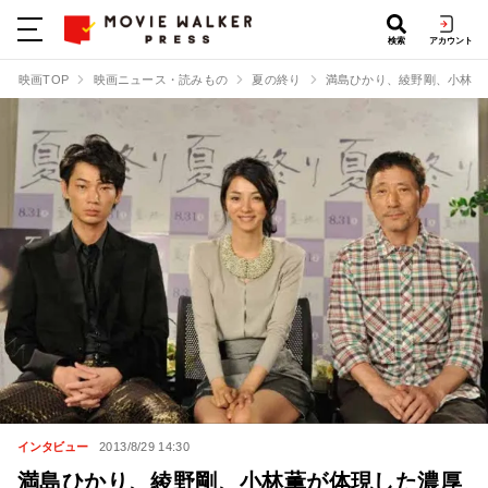
検索
アカウント
映画TOP
映画ニュース・読みもの
夏の終り
満島ひかり、綾野剛、小林薫
インタビュー
2013/8/29 14:30
満島ひかり、綾野剛、小林薫が体現した濃厚