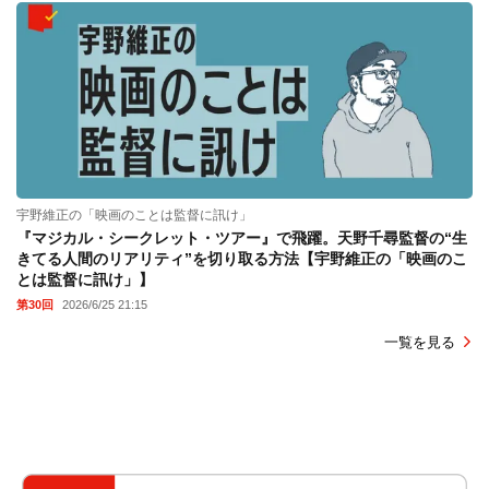
宇野維正の「映画のことは監督に訊け」
『マジカル・シークレット・ツアー』で飛躍。天野千尋監督の“生
きてる人間のリアリティ”を切り取る方法【宇野維正の「映画のこ
とは監督に訊け」】
第30回
2026/6/25 21:15
一覧を見る