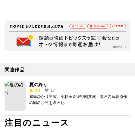
関連作品
夏の終り
3.3
17
満島ひかり主演、小林薫＆綾野剛共演、瀬戸内寂聴原作
の同名小説を映画化
注目のニュース