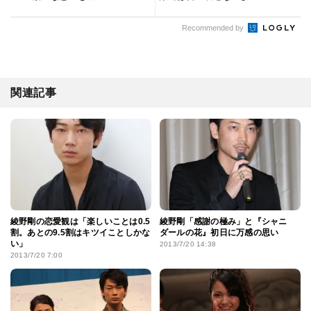
Recommended by
関連記事
綾野剛の恋愛観は「楽しいことは0.5
綾野剛「感謝の極み」と『シャニ
割。あとの9.5割はキツイことしかな
ダールの花』初日に万感の思い
い」
2013/7/20 14:38
2013/7/20 7:00