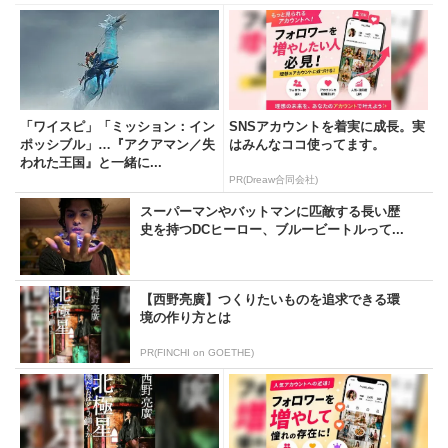
「ワイスピ」「ミッション：イン
SNSアカウントを着実に成長。実
ポッシブル」…『アクアマン／失
はみんなココ使ってます。
われた王国』と一緒に...
PR(Dreaw合同会社)
スーパーマンやバットマンに匹敵する長い歴
史を持つDCヒーロー、ブルービートルって...
【西野亮廣】つくりたいものを追求できる環
境の作り方とは
PR(FINCHI on GOETHE)