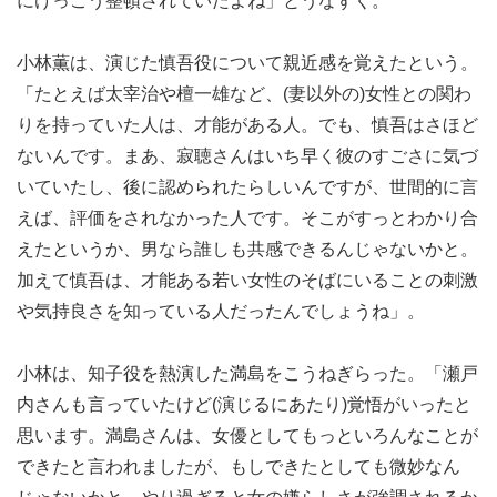
にけっこう整頓されていたよね」とうなずく。
小林薫は、演じた慎吾役について親近感を覚えたという。
「たとえば太宰治や檀一雄など、(妻以外の)女性との関わ
りを持っていた人は、才能がある人。でも、慎吾はさほど
ないんです。まあ、寂聴さんはいち早く彼のすごさに気づ
いていたし、後に認められたらしいんですが、世間的に言
えば、評価をされなかった人です。そこがすっとわかり合
えたというか、男なら誰しも共感できるんじゃないかと。
加えて慎吾は、才能ある若い女性のそばにいることの刺激
や気持良さを知っている人だったんでしょうね」。
小林は、知子役を熱演した満島をこうねぎらった。「瀬戸
内さんも言っていたけど(演じるにあたり)覚悟がいったと
思います。満島さんは、女優としてもっといろんなことが
できたと言われましたが、もしできたとしても微妙なん