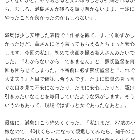
じゃないかと。やり過ぎると女の嫌らしさが強調されるか
ら。むしろ、満島さんが後ろを振り向かないまま、一途に
やったことが良かったのかもしれない」。
満島は少し安堵した表情で「作品を観て、すごく恥ずかし
かったけど、薫さんにそう言ってもらえるとちょっと安心
します。今回の私は、初めて映画を撮る新人さんみたいで
した。『わからないから、できません』と、熊切監督を何
回も困らせてしまった。本番前に必ず熊切監督と『これで
大丈夫？』と目で確認し合うんです。たまに監督の真っ直
ぐな目を見て不安になったり、たまに安心したりと、駆け
引きみたいなことを毎日していたような気がします。そう
いうのもあって、現場ではずっと女であったなあと」。
最後に、満島はこう締めくくった。「私はまだ、27歳の小
娘なので、40代くらいになって観返してみたら、知子のこ