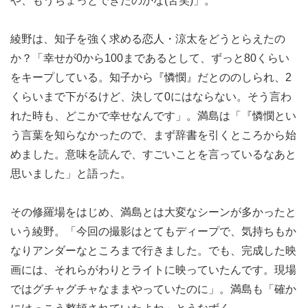
や、もうちょっとできたのかな(苦笑)」。
綾野は、知子を強く求める恋人・涼太をどうとらえたの
か？「幸せが0から100まであるとして、ずっと80くらい
をキープしている。知子から『憐憫』だとののしられ、2
くらいまで下がるけど、決して0にはならない。そう言わ
れた時も、どこかで幸せなんです」。満島は「『憐憫とい
う言葉を知らなかったので、まず辞書を引くところから始
めました。意味を読んで、すごいことを言っているなあと
思いました」と語った。
その修羅場をはじめ、満島とは大変なシーンが多かったと
いう綾野。「今回の撮影はとてもディープで、気持ちもか
なりアンダーなところまで行きました。でも、完成した映
画には、それらがわりとライトに映っていたんです。現場
ではグチャグチャなままやっていたのに」。満島も「確か