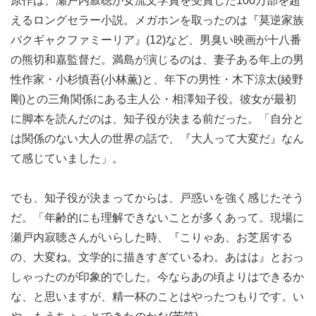
原作は、瀬戸内寂聴が女流文学賞を受賞した100万部を超
えるロングセラー小説。メガホンを取ったのは『莫逆家族
バクギャクファミーリア』(12)など、男臭い映画が十八番
の熊切和嘉監督だ。満島が演じるのは、妻子ある年上の男
性作家・小杉慎吾(小林薫)と、年下の男性・木下涼太(綾野
剛)との三角関係にある主人公・相澤知子役。彼女が最初
に脚本を読んだのは、知子役が決まる前だった。「自分と
は関係のない大人の世界の話で、『大人って大変だ』なん
て感じていました」。
でも、知子役が決まってからは、戸惑いを強く感じたそう
だ。「年齢的にも理解できないことが多くあって。現場に
瀬戸内寂聴さんがいらした時、『こりゃあ、お芝居する
の、大変ね。文学的に描きすぎているわ。あはは』とおっ
しゃったのが印象的でした。今ならあの頃よりはできるか
な、と思いますが、精一杯のことはやったつもりです。い