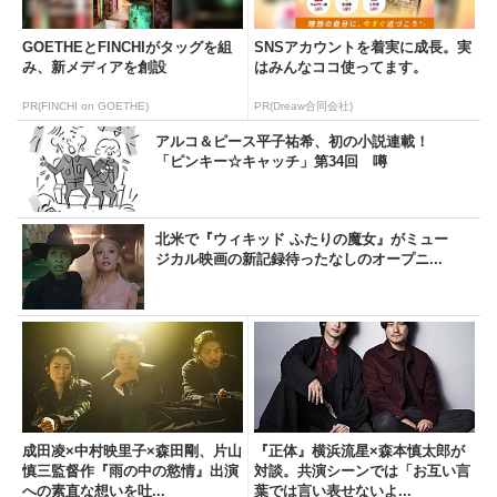
GOETHEとFINCHIがタッグを組
SNSアカウントを着実に成長。実
み、新メディアを創設
はみんなココ使ってます。
PR(FINCHI on GOETHE)
PR(Dreaw合同会社)
アルコ＆ピース平子祐希、初の小説連載！
「ピンキー☆キャッチ」第34回 噂
北米で『ウィキッド ふたりの魔女』がミュー
ジカル映画の新記録待ったなしのオープニ...
成田凌×中村映里子×森田剛、片山
『正体』横浜流星×森本慎太郎が
慎三監督作『雨の中の慾情』出演
対談。共演シーンでは「お互い言
への素直な想いを吐...
葉では言い表せないよ...