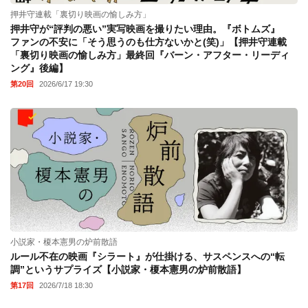
押井守連載「裏切り映画の愉しみ方」
押井守が“評判の悪い”実写映画を撮りたい理由。『ボトムズ』
ファンの不安に「そう思うのも仕方ないかと(笑)」【押井守連載
「裏切り映画の愉しみ方」最終回『バーン・アフター・リーディ
ング』後編】
第20回
2026/6/17 19:30
小説家・榎本憲男の炉前散語
ルール不在の映画『シラート』が仕掛ける、サスペンスへの“転
調”というサプライズ【小説家・榎本憲男の炉前散語】
第17回
2026/7/18 18:30