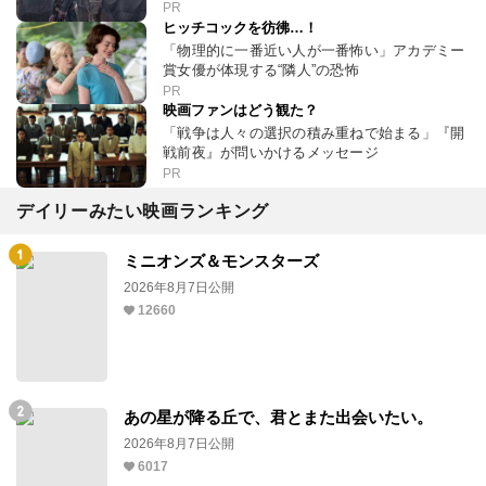
PR
ヒッチコックを彷彿…！
「物理的に一番近い人が一番怖い」アカデミー
賞女優が体現する“隣人”の恐怖
PR
映画ファンはどう観た？
「戦争は人々の選択の積み重ねで始まる」『開
戦前夜』が問いかけるメッセージ
PR
デイリーみたい映画ランキング
ミニオンズ＆モンスターズ
2026年8月7日公開
12660
あの星が降る丘で、君とまた出会いたい。
2026年8月7日公開
6017