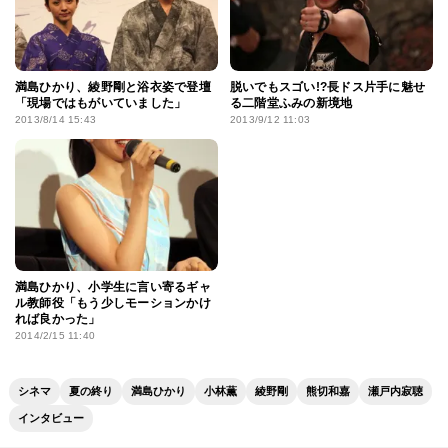
満島ひかり、綾野剛と浴衣姿で登壇
脱いでもスゴい!?長ドス片手に魅せ
「現場ではもがいていました」
る二階堂ふみの新境地
2013/8/14 15:43
2013/9/12 11:03
満島ひかり、小学生に言い寄るギャ
ル教師役「もう少しモーションかけ
れば良かった」
2014/2/15 11:40
シネマ
夏の終り
満島ひかり
小林薫
綾野剛
熊切和嘉
瀬戸内寂聴
インタビュー