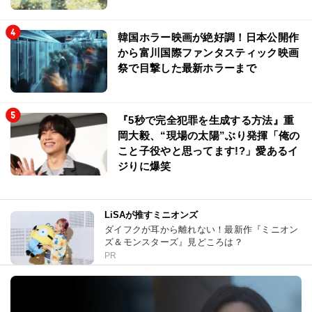
韓国ホラー映画が絶好調！日本公開作
から富川国際ファンタスティック映画
祭で目撃した最新ホラーまで
『5秒で完全犯罪を生成する方法』重
岡大毅、“現場の太陽”ぶり発揮「俺の
こと子役やと思ってます!?」愛あるイ
ジりに爆笑
LiSAが推すミニオンズ
ダイフクが耳から離れない！最新作『ミニオン
ズ＆モンスターズ』見どころは？
PR