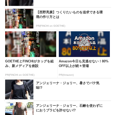
【西野亮廣】つくりたいものを追求できる環
境の作り方とは
PR(FINCHI on GOETHE)
GOETHEとFINCHIがタッグを組
Amazon今日も見逃せない！80%
み、新メディアを創設
OFF以上が続々登場
PR(FINCHI on GOETHE)
PR(Amazon)
アンジェリーナ・ジョリー、暑さでバテ気
味!?
アンジェリーナ・ジョリー、石鹸を使わずに
におうブラピを許せない!?