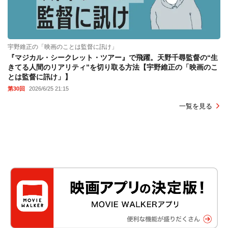
宇野維正の「映画のことは監督に訊け」
『マジカル・シークレット・ツアー』で飛躍。天野千尋監督の“生
きてる人間のリアリティ”を切り取る方法【宇野維正の「映画のこ
とは監督に訊け」】
第30回
2026/6/25 21:15
一覧を見る