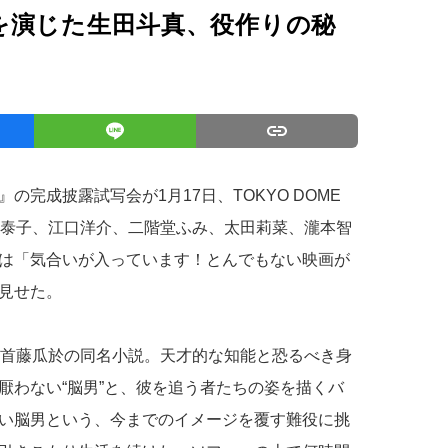
を演じた生田斗真、役作りの秘
』の完成披露試写会が1月17日、TOKYO DOME
、松雪泰子、江口洋介、二階堂ふみ、太田莉菜、瀧本智
は「気合いが入っています！とんでもない映画が
見せた。
た首藤瓜於の同名小説。天才的な知能と恐るべき身
厭わない“脳男”と、彼を追う者たちの姿を描くバ
い脳男という、今までのイメージを覆す難役に挑