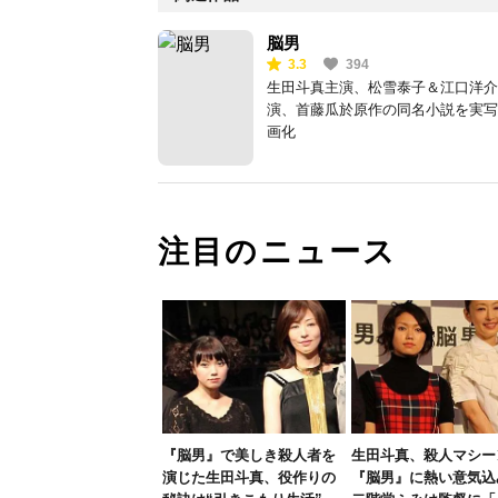
脳男
3.3
394
生田斗真主演、松雪泰子＆江口洋介
演、首藤瓜於原作の同名小説を実写
画化
注目のニュース
『脳男』で美しき殺人者を
生田斗真、殺人マシー
演じた生田斗真、役作りの
『脳男』に熱い意気込