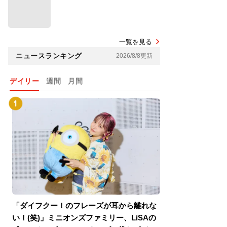
一覧を見る
ニュースランキング
2026/8/8更新
デイリー
週間
月間
「ダイフクー！のフレーズが耳から離れな
『スパイダーマン
い！(笑)」ミニオンズファミリー、LiSAの
介！グリーン・ゴ