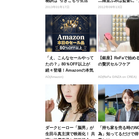
秘訣は“引きこもり生活”
二階堂ふみは監督に「
しまくった...
2013年01年17日
2012年09年13日
「え、こんなセールやって
【銀座】ReFaで始め
たの？」80％OFF以上が
の贅沢セルフケア
続々登場！Amazonの本気
が...
AD(Amazon)
AD(ReFa GINZA on CREA)
ダークヒーロー「脳男」が
「持ち家を売る時のN
生田斗真主演で映画化！ 共
為」知ってるだけで得