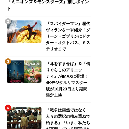
『ミニオンズ＆モンスターズ』推しポイン
トパス、ミステリ
ト
『スパイダーマン』歴代
ヴィランを一挙紹介！グ
リーン・ゴブリンにドク
ター・オクトパス、ミス
テリオまで
『耳をすませば』＆『借
りぐらしのアリエッ
ティ』がIMAXに登場！
4Kデジタルリマスター
版が10月23日より期間
限定上映
「戦争は突然ではなく
人々の選択の積み重ねで
始まる」「いま、私たち