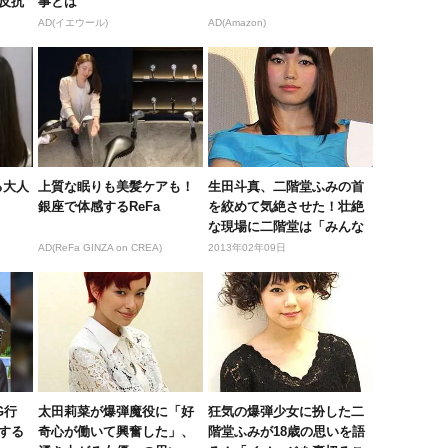
反抗
事とは
AD(イエウール)
AD(Amazon)
る大人
上質な眠りも美髪ケアも！
生田斗真、二階堂ふみの首
銀座で体感するReFa
を絞めて気絶させた！壮絶
な現場に二階堂は「みんな
死ねと思...
AD(ReFa GINZA on CREA)
2013年02年09日
G行
太田莉菜が爆弾魔役に「好
狂気の爆弾少女に扮した二
する
奇心が働いて興奮した」、
階堂ふみが18歳の思いを語