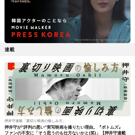
連載
押井守連載「裏切り映画の愉しみ方」
押井守が“評判の悪い”実写映画を撮りたい理由。『ボトムズ』
ファンの不安に「そう思うのも仕方ないかと(笑)」【押井守連載