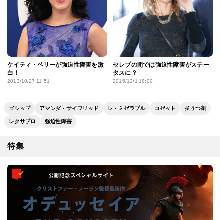
ケイティ・ペリーが強迫性障害を激
セレブの間では強迫性障害がステー
白！
タスに？
2013/10/27 11:51
2015/12/1 18:00
ゴシップ
アマンダ・サイフリッド
レ・ミゼラブル
コゼット
抗うつ剤
レクサプロ
強迫性障害
特集