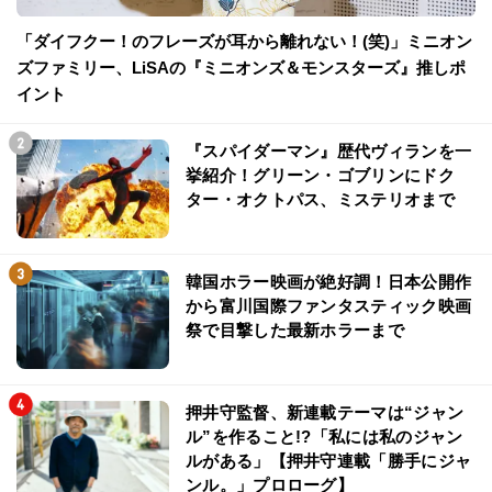
「ダイフクー！のフレーズが耳から離れない！(笑)」ミニオン
ズファミリー、LiSAの『ミニオンズ＆モンスターズ』推しポ
イント
『スパイダーマン』歴代ヴィランを一
挙紹介！グリーン・ゴブリンにドク
ター・オクトパス、ミステリオまで
韓国ホラー映画が絶好調！日本公開作
から富川国際ファンタスティック映画
祭で目撃した最新ホラーまで
押井守監督、新連載テーマは“ジャン
ル”を作ること!?「私には私のジャン
ルがある」【押井守連載「勝手にジャ
ンル。」プロローグ】