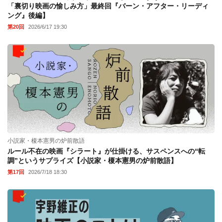
「裏切り映画の愉しみ方」最終回『バーン・アフター・リーディ
ング』後編】
第20回
2026/6/17 19:30
小説家・榎本憲男の炉前散語
ルール不在の映画『シラート』が仕掛ける、サスペンスへの“転
調”というサプライズ【小説家・榎本憲男の炉前散語】
第17回
2026/7/18 18:30