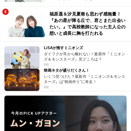
福原遥＆汐見夏衛も思わず感無量！
『あの星が降る丘で、君とまた出会い
たい。』で高校教師になった主人公の
想いと成長に胸を打たれる
LiSAが推すミニオンズ
ダイフクが耳から離れない！最新作『ミニオン
ズ＆モンスターズ』見どころは？
PR
映画ネタが盛りだくさん！
いくつ見つけた？最新作『ミニオンズ＆モンス
ターズ』は“映画作り”に奔走！
PR