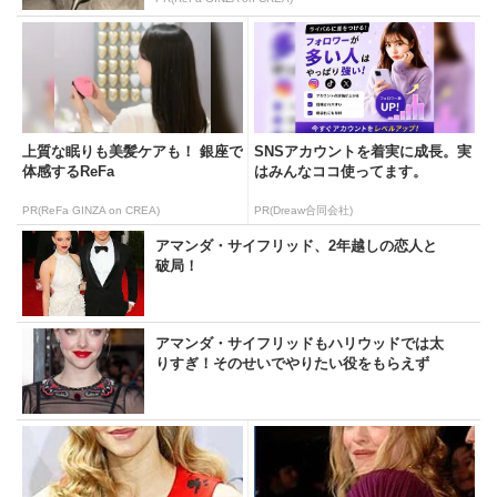
上質な眠りも美髪ケアも！ 銀座で
SNSアカウントを着実に成長。実
体感するReFa
はみんなココ使ってます。
PR(ReFa GINZA on CREA)
PR(Dreaw合同会社)
アマンダ・サイフリッド、2年越しの恋人と
破局！
アマンダ・サイフリッドもハリウッドでは太
りすぎ！そのせいでやりたい役をもらえず