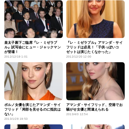
皇太子殿下ご臨席『レ・ミゼラブ
『レ・ミゼラブル』アマンダ・サイ
ル』試写会にヒュー・ジャックマン
フリッドは必見！「子供っぽいコ
が登場！
ゼットは演じたくなかった」
2012/12/19 1:01
2012/12/20 12:00
ポルノ女優を演じたアマンダ・サイ
アマンダ・サイフリッド、空港でお
フリッド「局部を見せるのに抵抗は
騒がせ女優と間違えられる
ない」
2013/4/3 12:54
2013/1/28 19:53