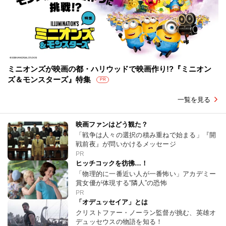
ミニオンズが映画の都・ハリウッドで映画作り!?『ミニオン
ズ＆モンスターズ』特集
PR
一覧を見る
映画ファンはどう観た？
「戦争は人々の選択の積み重ねで始まる」『開
戦前夜』が問いかけるメッセージ
PR
ヒッチコックを彷彿…！
「物理的に一番近い人が一番怖い」アカデミー
賞女優が体現する“隣人”の恐怖
PR
「オデュッセイア」とは
クリストファー・ノーラン監督が挑む、英雄オ
デュッセウスの物語を知る！