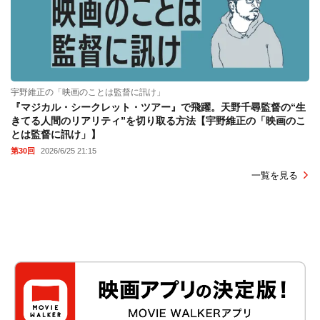
宇野維正の「映画のことは監督に訊け」
『マジカル・シークレット・ツアー』で飛躍。天野千尋監督の“生
きてる人間のリアリティ”を切り取る方法【宇野維正の「映画のこ
とは監督に訊け」】
第30回
2026/6/25 21:15
一覧を見る