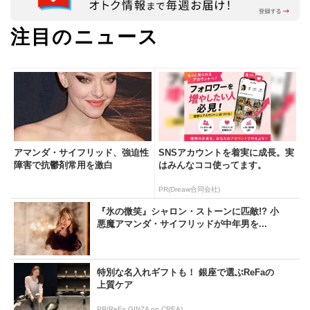
注目のニュース
アマンダ・サイフリッド、強迫性
SNSアカウントを着実に成長。実
障害で抗鬱剤常用を激白
はみんなココ使ってます。
PR(Dreaw合同会社)
『氷の微笑』シャロン・ストーンに匹敵!? 小
悪魔アマンダ・サイフリッドが中年男を...
特別な名入れギフトも！ 銀座で選ぶReFaの
上質ケア
PR(ReFa GINZA on CREA)