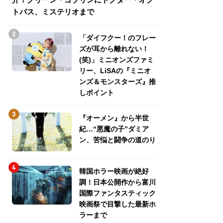
トパス、ミステリオまで
トパス、ミステリ
「ダイフクー！のフレー
ズが耳から離れない！
(笑)」ミニオンズファミ
リー、LiSAの『ミニオ
ンズ＆モンスターズ』推
しポイント
『オーメン』から半世
紀…“悪魔の子”ダミア
ン、苦悩と闘争の道のり
韓国ホラー映画が絶好
調！日本公開作から富川
国際ファンタスティック
映画祭で目撃した最新ホ
ラーまで