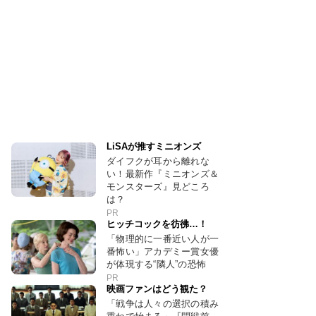
LiSAが推すミニオンズ
ダイフクが耳から離れな
い！最新作『ミニオンズ＆
モンスターズ』見どころ
は？
PR
ヒッチコックを彷彿…！
「物理的に一番近い人が一
番怖い」アカデミー賞女優
が体現する“隣人”の恐怖
PR
映画ファンはどう観た？
「戦争は人々の選択の積み