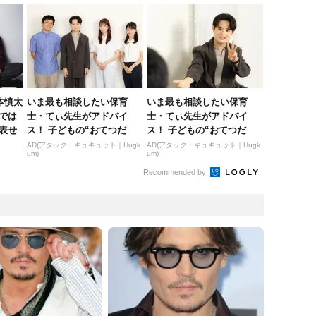
本慎太
いま最も相談したい保育
いま最も相談したい保育
では
士・てぃ先生がアドバイ
士・てぃ先生がアドバイ
表せ
ス！ 子どもの“おてつだ
ス！ 子どもの“おてつだ
い”に、どん...
い”に、どん...
AD(アタック・キュキュット｜Hugk
AD(アタック・キュキュット｜Hugk
um)
um)
Recommended by