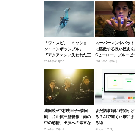
「ワイスピ」「ミッショ
スーパーマンやバット
ン：インポッシブル」…
に匹敵する長い歴史を
『アクアマン／失われた王
Cヒーロー、ブルービ
国』と一緒に...
ルって...
2024年01年03日
2024年01年04日
成田凌×中村映里子×森田
まだ議事録に時間かけ
剛、片山慎三監督作『雨の
る？AIで速く正確にま
中の慾情』出演への素直な
る術
想いを吐...
2024年12年01日
AD(カイタヨ)