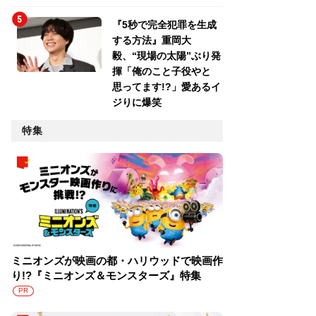
『5秒で完全犯罪を生成
する方法』重岡大
毅、“現場の太陽”ぶり発
揮「俺のこと子役やと
思ってます!?」愛あるイ
ジりに爆笑
特集
ミニオンズが映画の都・ハリウッドで映画作
り!?『ミニオンズ＆モンスターズ』特集
PR