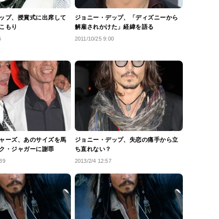
ップ、授賞式に出席して
ジョニー・デップ、「ディズニーから
こもり
解雇されかけた」経緯を語る
6
2011/10/25 9:00
ャーズ、あのサイズを馬
ジョニー・デップ、失恋の痛手から立
ック・ジャガーに謝罪
ち直れない？
39
2013/2/4 12:57