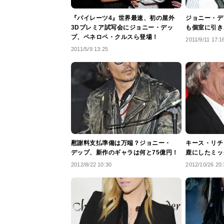
『パイレーツ4』世界最速、初の屋外
ジョニー・デ
3Dプレミア試写会にジョニー・デッ
も個室に引き
プ、ペネロペ・クルスら登場！
2011/9/11 17:1
2011/5/9 13:25
慰謝料支払準備は万端？ジョニー・
キース・リチ
デップ、新作のギャラは何と75億円！
鹿にしたミ
2012/8/22 10:30
2012/10/26 20: