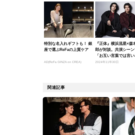
特別な名入れギフトも！ 銀
『正体』横浜流星×森
座で選ぶReFaの上質ケア
郎が対談。共演シーン
「お互い言葉では言い
ないよ...
AD(ReFa GINZA on CREA)
2024年11年30日
関連記事