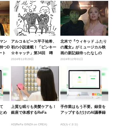
マン
アルコ＆ピース平子祐希、
北米で『ウィキッド ふたり
持つD
初の小説連載！「ピンキー
の魔女』がミュージカル映
ート
☆キャッチ」第34回 噂
画の新記録待ったなしの
オープニ...
2024年11年29日
2024年12年01日
て
上質な眠りも美髪ケアも！
手作業はもう不要。録音を
とめ
銀座で体感するReFa
アップするだけのAI議事録
AD(ReFa GINZA on CREA)
AD(カイタヨ)