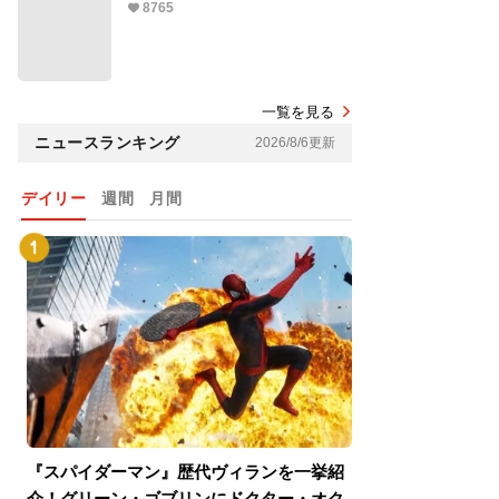
8765
一覧を見る
ニュースランキング
2026/8/6更新
デイリー
週間
月間
『スパイダーマン』歴代ヴィランを一挙紹
『スパイダーマン
介！グリーン・ゴブリンにドクター・オク
介！グリーン・ゴ