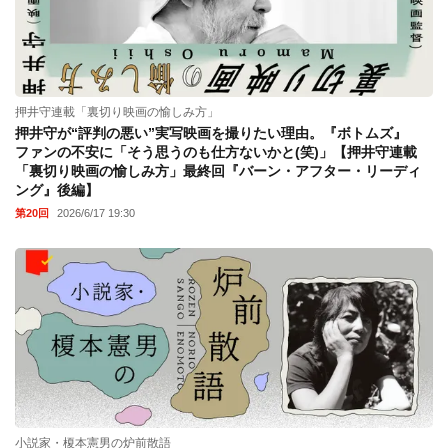
押井守連載「裏切り映画の愉しみ方」
押井守が“評判の悪い”実写映画を撮りたい理由。『ボトムズ』
ファンの不安に「そう思うのも仕方ないかと(笑)」【押井守連載
「裏切り映画の愉しみ方」最終回『バーン・アフター・リーディ
ング』後編】
第20回
2026/6/17 19:30
小説家・榎本憲男の炉前散語