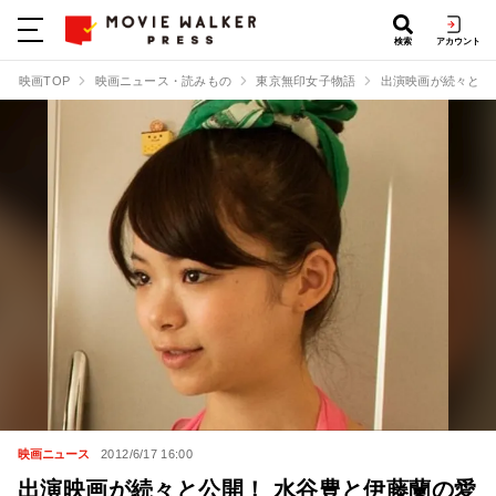
検索
アカウント
映画TOP
映画ニュース・読みもの
東京無印女子物語
出演映画が続々と公
映画ニュース
2012/6/17 16:00
出演映画が続々と公開！ 水谷豊と伊藤蘭の愛