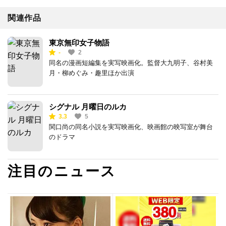
関連作品
東京無印女子物語
-
2
同名の漫画短編集を実写映画化。監督大九明子、谷村美
月・柳めぐみ・趣里ほか出演
シグナル 月曜日のルカ
3.3
5
関口尚の同名小説を実写映画化、映画館の映写室が舞台
のドラマ
注目のニュース