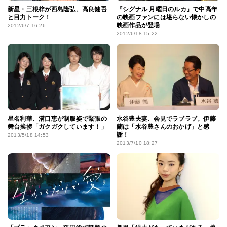
新星・三根梓が西島隆弘、高良健吾
『シグナル 月曜日のルカ』で中高年
と目力トーク！
の映画ファンには堪らない懐かしの
映画作品が登場
2012/6/7 16:26
2012/6/18 15:22
星名利華、溝口恵が制服姿で緊張の
水谷豊夫妻、会見でラブラブ。伊藤
舞台挨拶「ガクガクしています！」
蘭は「水谷豊さんのおかげ」と感
謝！
2013/5/18 14:53
2013/7/10 18:27