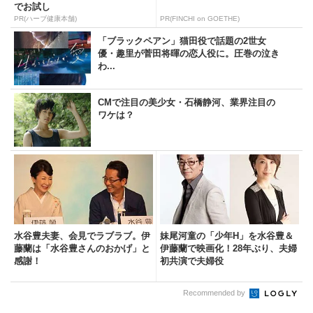
でお試し
PR(ハーブ健康本舗)
PR(FINCHI on GOETHE)
「ブラックペアン」猫田役で話題の2世女
優・趣里が菅田将暉の恋人役に。圧巻の泣き
わ...
CMで注目の美少女・石橋静河、業界注目の
ワケは？
水谷豊夫妻、会見でラブラブ。伊
妹尾河童の「少年H」を水谷豊＆
藤蘭は「水谷豊さんのおかげ」と
伊藤蘭で映画化！28年ぶり、夫婦
感謝！
初共演で夫婦役
Recommended by