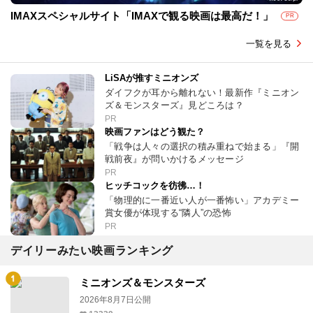
IMAXスペシャルサイト「IMAXで観る映画は最高だ！」
PR
一覧を見る
LiSAが推すミニオンズ
ダイフクが耳から離れない！最新作『ミニオン
ズ＆モンスターズ』見どころは？
PR
映画ファンはどう観た？
「戦争は人々の選択の積み重ねで始まる」『開
戦前夜』が問いかけるメッセージ
PR
ヒッチコックを彷彿…！
「物理的に一番近い人が一番怖い」アカデミー
賞女優が体現する“隣人”の恐怖
PR
デイリーみたい映画ランキング
ミニオンズ＆モンスターズ
2026年8月7日公開