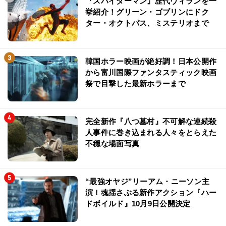
『スパイダーマン』歴代ヴィランを一
挙紹介！グリーン・ゴブリンにドク
ター・オクトパス、ミステリオまで
韓国ホラー映画が絶好調！日本公開作
から富川国際ファンタスティック映画
祭で目撃した最新ホラーまで
完全新作『八つ墓村』不可解な連続殺
人事件に巻き込まれる人々をとらえた
不穏な場面写真
“最強オヤジ”リーアム・ニーソン主
演！魂揺さぶる新作アクション『ハー
ドボイルド』10月9日公開決定