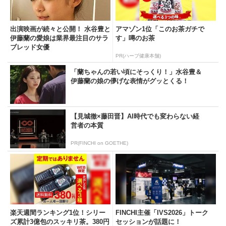
出演映画が続々と公開！ 水谷豊と
アマゾン1位「このお茶ガチで
伊藤蘭の愛娘は業界最注目のサラ
す」噂のお茶
ブレッド女優
PR(ハーブ健康本舗)
「蘭ちゃんの若い頃にそっくり！」水谷豊＆
伊藤蘭の娘の儚げな表情がグッとくる！
【見城徹×藤田晋】AI時代でも変わらない経
営者の本質
PR(FINCHI on GOETHE)
楽天週間ランキング1位！シリー
FINCHI主催「IVS2026」トーク
ズ累計3億包のスッキリ茶。380円
セッションが話題に！