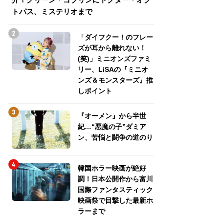
トパス、ミステリオまで
トパス、ミステリ
「ダイフクー！のフレー
ズが耳から離れない！
(笑)」ミニオンズファミ
リー、LiSAの『ミニオ
ンズ＆モンスターズ』推
しポイント
『オーメン』から半世
紀…“悪魔の子”ダミア
ン、苦悩と闘争の道のり
韓国ホラー映画が絶好
調！日本公開作から富川
国際ファンタスティック
映画祭で目撃した最新ホ
ラーまで