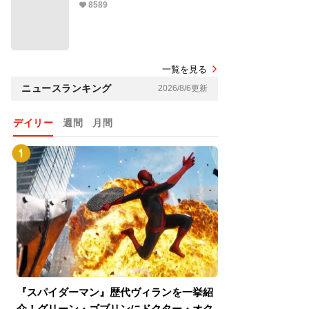
8589
一覧を見る
ニュースランキング
2026/8/6更新
デイリー
週間
月間
『スパイダーマン』歴代ヴィランを一挙紹
『スパイダーマン
介！グリーン・ゴブリンにドクター・オク
介！グリーン・ゴ