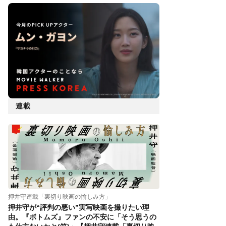
連載
押井守連載「裏切り映画の愉しみ方」
押井守が“評判の悪い”実写映画を撮りたい理
由。『ボトムズ』ファンの不安に「そう思うの