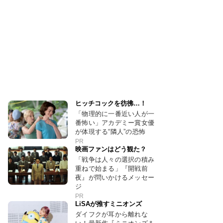
ヒッチコックを彷彿…！
「物理的に一番近い人が一
番怖い」アカデミー賞女優
が体現する“隣人”の恐怖
PR
映画ファンはどう観た？
「戦争は人々の選択の積み
重ねで始まる」『開戦前
夜』が問いかけるメッセー
ジ
PR
LiSAが推すミニオンズ
ダイフクが耳から離れな