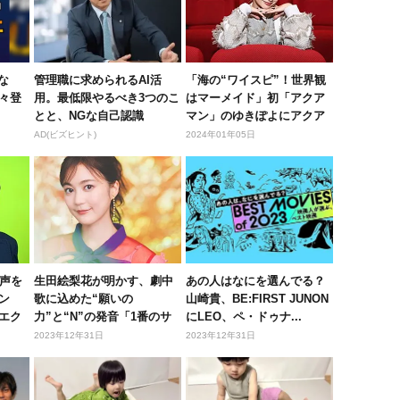
な
管理職に求められるAI活
「海の“ワイスピ”！世界観
続々登
用。最低限やるべき3つのこ
はマーメイド」初「アクア
とと、NGな自己認識
マン」のゆきぽよにアクア
ライド...
AD(ビズヒント)
2024年01年05日
の声を
生田絵梨花が明かす、劇中
あの人はなにを選んでる？
ン
歌に込めた“願いの
山崎貴、BE:FIRST JUNON
エク
力”と“N”の発音「1番のサ
にLEO、ペ・ドゥナ...
ビはまだ自...
2023年12年31日
2023年12年31日