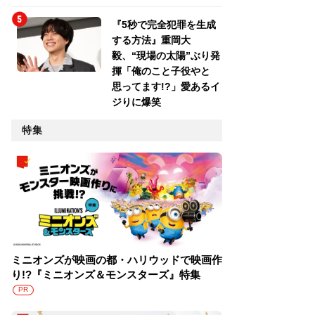
『5秒で完全犯罪を生成
する方法』重岡大
毅、“現場の太陽”ぶり発
揮「俺のこと子役やと
思ってます!?」愛あるイ
ジりに爆笑
特集
ミニオンズが映画の都・ハリウッドで映画作
り!?『ミニオンズ＆モンスターズ』特集
PR