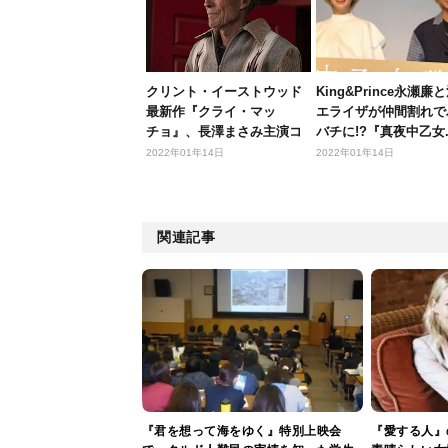
クリント・イーストウッド
King&Prince永瀬廉
最新作『クライ・マッ
エライザが仲間割れで
チョ』、長澤まさみ主演コ
バチに!?『真夜中乙女..
メディ『コン...
2022年01年14日
2022年01年14日
関連記事
『君を想って海をゆく』特別上映会
『愛する人』