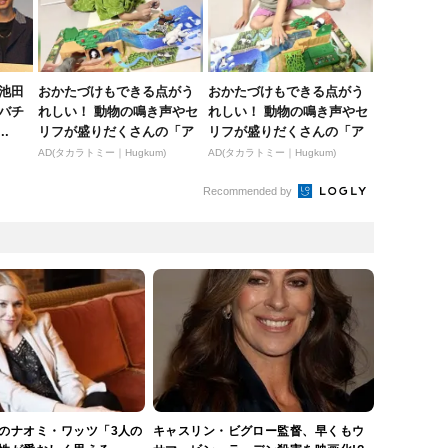
と池田
おかたづけもできる点がう
おかたづけもできる点がう
バチ
れしい！ 動物の鳴き声やセ
れしい！ 動物の鳴き声やセ
.
リフが盛りだくさんの「ア
リフが盛りだくさんの「ア
ニア ...
ニア ...
AD(タカラトミー｜Hugkum)
AD(タカラトミー｜Hugkum)
Recommended by
のナオミ・ワッツ「3人の
キャスリン・ビグロー監督、早くもウ