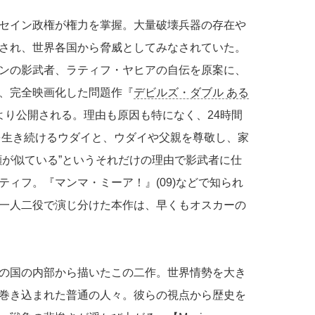
セイン政権が権力を掌握。大量破壊兵器の存在や
され、世界各国から脅威としてみなされていた。
ンの影武者、ラティフ・ヤヒアの自伝を原案に、
、完全映画化した問題作『
デビルズ・ダブル ある
金)より公開される。理由も原因も特になく、24時間
悪を生き続けるウダイと、ウダイや父親を尊敬し、家
顔が似ている”というそれだけの理由で影武者に仕
ィフ。『マンマ・ミーア！』(09)などで知られ
一人二役で演じ分けた本作は、早くもオスカーの
の国の内部から描いたこの二作。世界情勢を大き
巻き込まれた普通の人々。彼らの視点から歴史を