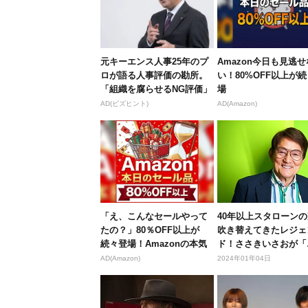
元キーエンス人事25年のプ
Amazon今日も見逃せ
ロが語る人事評価の勘所。
い！80%OFF以上が
「組織を腐らせるNG評価」
場
とは...
AD(ビズヒント)
AD(Amazon)
「え、こんなセールやって
40年以上スタローン
たの？」80％OFF以上が
吹き替えてきたレジェ
続々登場！Amazonの本気
ド！ささきいさおが「
が...
スペンダ...
AD(Amazon)
2024年01年04日